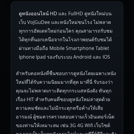
Netherlands
Russia
Poland
ดูหนังออนไลน์ HD
และ FullHD ดูหนังใหม่บน
1945
1942
1941
1940
1939
Hungary
Denmark
Bulgaria
เว็บ VoJGuDee และหนังใหม่ชนโรง ไม่พลาด
Czech Republic
Brazil
Turkey
1938
1937
1930
1928
1916
ทุกการอัพเดทใหม่ก่อนใคร คุณสามารถรับชม
ได้ทุกที่นอกเหนือจากในโรงภาพยนต์รับชมได้
ผ่านทางมือถือ Mobile Smartphone Tablet
Iphone Ipad รองรับระบบ Android และ IOS
สำหรับคอหนังที่ชื่นชอบการดูหนังโดยเฉพาะหนัง
ใหม่ที่ได้รับความนิยมมากที่สุด มาที่นี่ รับรองว่า
คุณจะไม่พลาดเกาะติดทุกกระแสหนังดัง ทันทุก
เรื่อง HIT สำหรับคนที่ชอบดูหนังใหม่ล่าสุดด้วย
ความคมชัดและไม่มีกระตุกหรือค้างให้เสีย
อารมณ์ ผู้ชมควรตรวจสอบความเร็วอินเตอร์เน็ต
ของท่านให้เหมาะสม เช่น 3G 4G Wifi เว็บไซต์