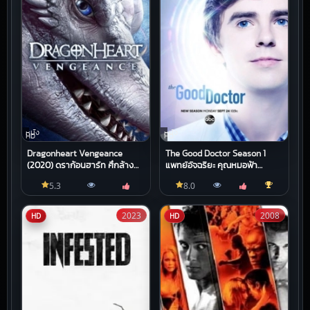
หนัง
หนัง
HD
HD
Dragonheart Vengeance
The Good Doctor Season 1
(2020) ดราก้อนฮาร์ท ศึกล้าง
แพทย์อัจฉริยะ คุณหมอฟ้า
แค้น
ประทาน
5.3
8.0
2023
2008
HD
HD