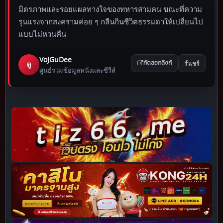
มิตรภาพและรอยแผลทางใจของทหารสามคน ขณะที่ความ
รุนแรงจากสงครามค่อย ๆ กลืนกินชีวิตธรรมดาให้เปลี่ยนไป
แบบไม่หวนคืน
VoJGuDee
แชร์
ดู
คัดลอกลิงก์
ศูนย์รวมข้อมูลหนังและซีรีส์