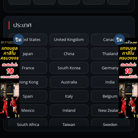
1996
1995
1994
1993
1992
ประเทศ
1991
1990
1989
1988
1987
United States
United Kingdom
Canada
1986
1985
1984
1983
1982
Japan
China
Thailand
1981
1980
1979
1978
1977
France
South Korea
Germany
1976
1975
1974
1973
1972
Hong Kong
Australia
India
1971
1970
1969
1968
1967
Spain
Italy
Belgium
1966
1965
1964
1963
1962
Mexico
Ireland
New Zealand
1961
1959
1958
1955
1954
South Africa
Taiwan
Sweden
1953
1952
1951
1950
1946