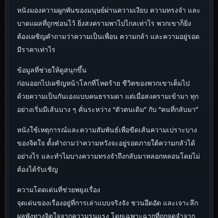
หนังมองความผูกพันของมนุษย์ผ่านความเงียบ ความทรงจำ และ
บาดแผลที่ถูกซ่อนไว้ ยิ่งสงครามพาไปไกลเท่าไร พวกเขาก็ยิ่ง
ต้องเผชิญคำถามว่าความเป็นเพื่อน ความกล้า และความอยู่รอด
มีราคาเท่าไร
ข้อมูลที่ช่วยให้ดูสนุกขึ้น
ก่อนออกไปเผชิญหน้าโลกที่โหดร้าย ชีวิตของพวกเขาเต็มไป
ด้วยความเป็นกันเองแบบคนธรรมดา แต่เมื่อสงครามเข้ามา ทุก
อย่างเริ่มมีเส้นบาง ๆ คั่นระหว่าง “ตัวตนเดิม” กับ “คนที่กลับมา”
หนังใช้เหตุการณ์และความสัมพันธ์เพื่อขีดเส้นความเปราะบาง
ของจิตใจ ตั้งคำถามว่าความหวังจะอยู่รอดภายใต้ความกลัวได้
อย่างไร และทำไมบางความทรงจำถึงกลับมาหลอกหลอนโดยไม่
ต้องได้รับเชิญ
ความโดดเด่นที่ช่วยพยุงเรื่อง
จุดเด่นของเรื่องอยู่ที่การเล่าแบบจริงจัง ชวนอึดอัด และเจาะลึก
ผลพังทางจิตใจจากความรุนแรง โดยเฉพาะฉากที่ถูกจดจำจาก