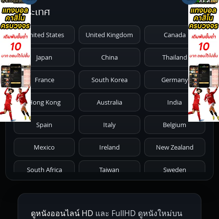
ประเทศ
1991
1990
1989
1988
1987
United States
United Kingdom
Canada
1986
1985
1984
1983
1982
Japan
China
Thailand
1981
1980
1979
1978
1977
France
South Korea
Germany
1976
1975
1974
1973
1972
Hong Kong
Australia
India
1971
1970
1969
1968
1967
Spain
Italy
Belgium
1966
1965
1964
1963
1962
Mexico
Ireland
New Zealand
1961
1959
1958
1955
1954
South Africa
Taiwan
Sweden
1953
1952
1951
1950
1946
Netherlands
Russia
Poland
ดูหนังออนไลน์ HD
และ FullHD ดูหนังใหม่บน
1945
1942
1941
1940
1939
Hungary
Denmark
Bulgaria