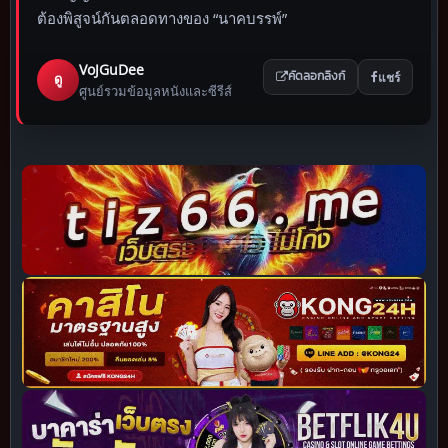
ต้องพิสูจน์กันตลอดทางของ “นาคบรรพ์”
VoJGuDee
แชร์
ดู
คัดลอกลิงก์
ศูนย์รวมข้อมูลหนังและซีรีส์