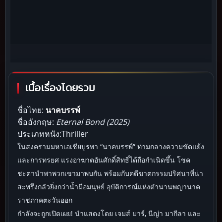
เนื้อเรื่องโดยรวม
ชื่อไทย:
นาคบรรพ์
ชื่ออังกฤษ:
Eternal Bond (2025)
ประเภทหนัง:Thriller
ในสงครามมหาเอเชียบูรพา “นาคบรรพ์” ท่ามกลางความขัดแย้ง
และการทรยศ แรงอาฆาตอันศักดิ์สิทธิ์ได้ถือกำเนิดขึ้น โชค
ชะตานำพาพวกเขามาพบกัน พร้อมกับคดีฆาตกรรมปริศนาที่น่า
สะพรึงกลัวยิ่งกว่าน้ำมือมนุษย์ อุบัติการณ์แห่งตำนานพญานาค
ราชภาคตะวันออก
กำลังจะถูกเปิดเผย! นำแสดงโดย เจมส์ มาร์, นีญ่า มากีลา และ