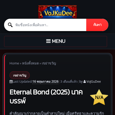
Search for:
ค้นหา
Skip to content
TOGGLE
MENU
NAVIGATION
Home
»
หนังทั้งหมด
»
เขย่าขวัญ
เขย่าขวัญ
16 พฤษภาคม 2026
Last Updated:
|
3 เดือน
ที่แล้ว
|
by
VoJGuDee
Eternal Bond (2025) นาค
N/A
บรรพ์
คำสัญญาเก่ากลายเป็นคำสาปใหม่ เมื่อศรัทธาและความรัก