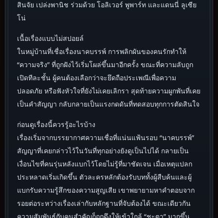
สินจัย เปล่งพานิช ร่วมด้วย โอลิเวอร์ พูพาร์ท และแดนนี่ ลูเซีย
โน่
เนื้อเรื่องแบบไม่สปอยล์
ในหมู่บ้านที่เชื่อเรื่องนาคบรรพ์ การพลิกผันของคนรักทำให้
“ความจริง” ที่ถูกฝังไว้เริ่มโผล่ขึ้นมาอีกครั้ง ขณะที่ความลับถูก
เปิดทีละชั้น ผู้คนต้องเลือกว่าจะยึดถือประเพณีเพื่อความ
ปลอดภัย หรือฟังหัวใจที่ยังไม่เคยเลิกรา สุดท้ายความผูกพันที่เคย
เป็นคำสัญญา กลับกลายเป็นแรงกดดันที่ทดสอบทุกการตัดสินใจ
ก่อนดูเรื่องนี้ควรรู้อะไรบ้าง
เรื่องเริ่มจากบรรยากาศความเชื่อที่แน่นแฟ้นรอบ “นาคบรรพ์”
สัญญาที่เคยกล่าวไว้ในวันที่ทุกอย่างยังดูเป็นไปได้ กลายเป็น
เงื่อนไขที่คนรุ่นหลังแบกไว้โดยไม่รู้ที่มาชัดเจน เมื่อเหตุแปลก
ประหลาดเริ่มเกิดขึ้น ตัวละครหลักต้องรับบททั้งผู้สืบค้นและผู้
แบกรับความรู้สึกของความสูญเสีย เขาพยายามหาคำตอบจาก
รอยต่อระหว่างเรื่องเล่ากับหลักฐานที่จับต้องได้ ขณะเดียวกัน
ความสัมพันธ์กับคนสำคัญก็ถูกดึงให้เข้าใกล้ “ชะตา” มากขึ้น