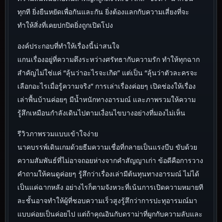
ทุกที ยิ่งยืนหยัดเพื่อกันและกัน ยิ่งต้องแลกกับความเสี่ยงที่จะ
ทำให้สิ่งที่เคยปกปิดยิ่งถูกเปิดโปง
องค์ประกอบที่ทำให้เรื่องนี้น่าสนใจ
แกนเรื่องอยู่ที่ความตึงระหว่างศรัทธากับความรัก ทำให้ทุกฉาก
สำคัญไม่ใช่แค่ “ลุ้นว่าอะไรจะเกิด” แต่เป็น “ลุ้นว่าตัวละครจะ
เลือกอะไรเมื่อรู้ความจริง” การเล่าเรื่องค่อยๆ เปิดช่องให้เรื่อง
เล่าพื้นบ้านค่อยๆ มีน้ำหนักทางอารมณ์ และภาพรวมให้ความ
รู้สึกเหมือนกำลังเดินไปตามเงื่อนไขบางอย่างที่มองไม่เห็น
รีวิวภาพรวมแบบเข้าใจง่าย
นาคบรรพ์เดินเกมด้วยธีมความเชื่อที่กลายเป็นแรงบีบ ขับด้วย
ความสัมพันธ์ที่ไม่อาจถอยห่างจากคำสัญญาเก่า ข้อดีคือการวาง
คำถามให้คนดูค่อยๆ รู้สึกว่าเรื่องเล่ามีต้นทุนทางอารมณ์ ไม่ได้
เป็นแค่ฉากหลัง อย่างไรก็ตามจังหวะที่เน้นการเปิดความหมายที
ละชั้นอาจทำให้ผู้ที่ชอบความเร็วสูงรู้สึกว่าการปะทุอารมณ์มา
แบบค่อยเป็นค่อยไป แต่ถ้าคุณอินกับดราม่าที่ผูกกับความลับและ