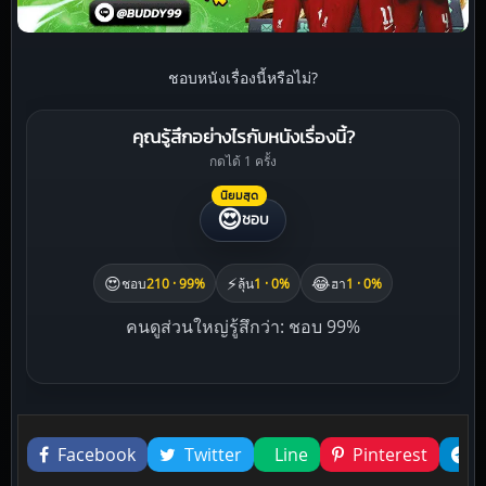
ชอบหนังเรื่องนี้หรือไม่?
คุณรู้สึกอย่างไรกับหนังเรื่องนี้?
กดได้ 1 ครั้ง
นิยมสุด
😍
ชอบ
😍
⚡
😂
ชอบ
210 · 99%
ลุ้น
1 · 0%
ฮา
1 · 0%
คนดูส่วนใหญ่รู้สึกว่า: ชอบ 99%
Liked this
Facebook
Twitter
Line
Pinterest