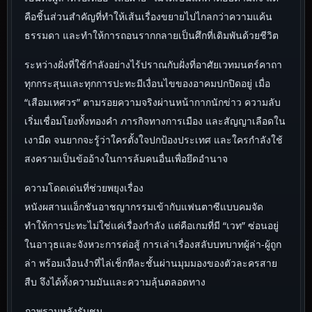
คือชิ้นส่วนสำคัญที่ทำให้เส้นเรื่องขยายไปไกลกว่าความแค้น
ธรรมดา และทำให้การถอนรากกลายเป็นศึกที่เดิมพันด้วยชีวิต
ระหว่างฝั่งที่ใช้กำลังอย่างไร้ปราณกับฝั่งที่อาศัยเวทมนตร์คาถา
ทุกกระสุนและทุกการปะทะมีเงื่อนไขของอาคมปกปิดอยู่ เมื่อ
“เสือมเหศวร” ตามรอยความจริงผ่านหน้ากากนักข่าว ความลับ
เริ่มเชื่อมโยงทั้งทองคำ ภารกิจทางการเมือง และสัญญาเลือดใน
เงามืด จนยากจะรู้ว่าใครตั้งใจปกป้องประเทศ และใครกำลังใช้
สงครามเป็นข้ออ้างในการล้มคนอื่นเพื่อยึดอำนาจ
ความโดดเด่นที่ช่วยพยุงเรื่อง
หนังผสานแอ็กชันอาชญากรรมเข้ากับแฟนตาซีแบบคมจัด
ทำให้การปะทะไม่ใช่แค่เรื่องกำลัง แต่คือเกมที่มี “เวท” ซ่อนอยู่
ในอาวุธและจังหวะการต่อสู้ การเล่าเรื่องสลับบทบาทผู้ล่า-ผู้ถูก
ล่า พร้อมเงื่อนงำที่ไล่เช็กทีละชั้นผ่านมุมมองของตัวละครสาย
สืบ จึงได้ทั้งความมันและความลุ้นตลอดทาง
ภาพรวมหลังรับชม