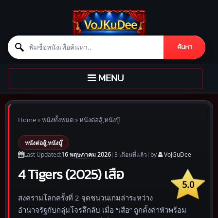
Search for:
ค้นหา
Skip to content
TOGGLE
MENU
NAVIGATION
Home
»
หนังทั้งหมด
»
หนังต่อสู้,หนังบู๊
หนังต่อสู้,หนังบู๊
16 พฤษภาคม 2026
Last Updated:
|
3 เดือน
ที่แล้ว
|
by
VoJGuDee
4 Tigers (2025) เสือ
5.0
สงครามโลกครั้งที่ 2 จุดชนวนเกมล่าระหว่าง
อำนาจรัฐกับกลุ่มโจรลึกลับ เมื่อ “เสือ” ถูกตั้งค่าหัวพร้อม