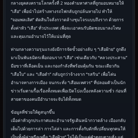
กลางยุคสงครามโลกครั้งที่ 2 ทองคำมหาศาลที่ถูกมอบหมายให้
“เสือ” เพื่อนำไปสร้างทางรถไฟกลับถูกปล้นหายไป ทำให้
“จอมพลเลิศ” ตัดสินใจสั่งกวาดล้างชุมโจรแบบถึงราก ด้วยการ
ตั้งค่าหัว “เสือ” ทั่วประเทศ เพื่อจะเอาคนรับผิดชอบมาลงโทษ
และคุมเกมอำนาจไว้ให้แน่นที่สุด
ท่ามกลางความรุนแรงยังมีการจัดขั้วอย่างลับ ๆ “เสือฝ้าย” ถูกดึง
มาเป็นพันธมิตรเพื่อถอนราก “เสือ” เช่นเดียวกับ “หลวงประสาน”
มือขวาที่เลือดเย็น และกองกำลังที่พร้อมคุ้มกัน ขณะเดียวกัน
“เสือใบ” และ “เสือดำ” กลับถูกว่าจ้างจาก “รสริน” เพื่อโค่น
อำนาจทางการเมือง จนกระทั่ง “เสือมเหศวร” ที่ปลอมตัวเป็นนัก
ข่าวเริ่มตามรื้อเรื่องทั้งหมดเพื่อเปิดโปงเบื้องหลังความชั่ว ก่อนที่
สายตาของคนมีอำนาจจะจับได้ทั้งหมด
ข้อมูลที่ช่วยให้ดูสนุกขึ้น
เมื่อค่าหัวถูกประกาศและอำนาจรัฐเดินหน้ากวาดล้าง เมืองกลับ
เต็มไปด้วยการล่า การไล่ล่า และการตั้งกับดักที่เปลี่ยนทุกคนให้
เป็นทั้งผู้ล่าหรือเหยื่อ “เสือฝ้าย” ไม่ได้เป็นแค่คำตอบตามสั่ง แต่