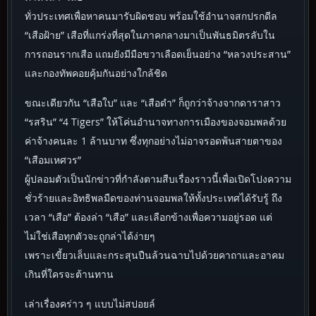
ทั่วประเทศเพื่อหาคนมารับผิดชอบ พร้อมใช้อำนาจสกปรกดีล
“เสือฝ้าย” เสือที่แกร่งที่สุดในภาคกลางมาเป็นพันธมิตรลับใน
การถอนรากเสือ แถมยังมีมือขวาเลือดเย็นอย่าง “หลวงประสาน”
และกองทัพคอยคุ้มกันอย่างใกล้ชิด
ขณะเดียวกัน “เสือใบ” และ “เสือดำ” ก็ถูกว่าจ้างจากดาราสาว
“รสริน” “4 Tigers” ให้โค่นอำนาจทางการเมืองของจอมพลด้วย
ค่าจ้างคนละ 1 ล้านบาท ซึ่งทุกอย่างไม่อาจรอดพ้นสายตาของ
“เสือมเหศวร”
ผู้ปลอมตัวเป็นนักข่าวที่กำลังตามสืบเรื่องราวนี้เพื่อเปิดโปงความ
ชั่วร้ายและอิทธิพลมืดของท่านจอมพลให้ทั้งประเทศได้รับรู้ ถึง
เวลา “เสือ” ต้องล่า “เสือ” และเลือกข้างเพื่อความอยู่รอด แต่
ไม่ใช่เสือทุกตัวจะถูกล่าได้ง่ายๆ
เพราะเขี้ยวเล็บและกระสุนปืนล้วนฉาบไปด้วยคาถาและอาคม
เกินที่ใครจะต้านทาน
เล่าเรื่องคร่าว ๆ แบบไม่สปอยล์