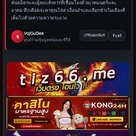
พันธมิตรและผู้ลอบสังหารที่เชื่อมโยงด้วยเวทมนตร์และ
อาคม ศึกเดือดจะพาคุณไล่ล่าเงื่อนงำและเลือกข้างในเมืองที่
เต็มไปด้วยความหวาดระแวง
VoJGuDee
แชร์
ดู
คัดลอกลิงก์
ศูนย์รวมข้อมูลหนังและซีรีส์