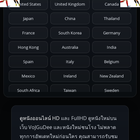
United States
United Kingdom
Canada
1986
1985
1984
1983
1982
Japan
China
Thailand
1981
1980
1979
1978
1977
France
South Korea
Germany
1976
1975
1974
1973
1972
Hong Kong
Australia
India
1971
1970
1969
1968
1967
Spain
Italy
Belgium
1966
1965
1964
1963
1962
Mexico
Ireland
New Zealand
1961
1959
1958
1955
1954
South Africa
Taiwan
Sweden
1953
1952
1951
1950
1946
Netherlands
Russia
Poland
ดูหนังออนไลน์ HD
และ FullHD ดูหนังใหม่บน
1945
1942
1941
1940
1939
Hungary
Denmark
Bulgaria
เว็บ VoJGuDee และหนังใหม่ชนโรง ไม่พลาด
Czech Republic
Brazil
Turkey
1938
1937
1930
1928
1916
ทุกการอัพเดทใหม่ก่อนใคร คุณสามารถรับชม