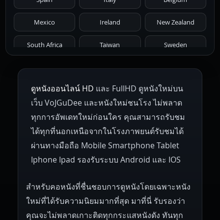
1966
1965
1964
1963
1962
Mexico
Ireland
New Zealand
1961
1959
1958
1955
1954
South Africa
Taiwan
Sweden
1953
1952
1951
1950
1946
Netherlands
Russia
Poland
ดูหนังออนไลน์ HD
และ FullHD ดูหนังใหม่บน
1945
1942
1941
1940
1939
Hungary
Denmark
Bulgaria
เว็บ VoJGuDee และหนังใหม่ชนโรง ไม่พลาด
Czech Republic
Brazil
Turkey
1938
1937
1930
1928
1916
ทุกการอัพเดทใหม่ก่อนใคร คุณสามารถรับชม
ได้ทุกที่นอกเหนือจากในโรงภาพยนต์รับชมได้
ผ่านทางมือถือ Mobile Smartphone Tablet
Iphone Ipad รองรับระบบ Android และ IOS
สำหรับคอหนังที่ชื่นชอบการดูหนังโดยเฉพาะหนัง
ใหม่ที่ได้รับความนิยมมากที่สุด มาที่นี่ รับรองว่า
คุณจะไม่พลาดเกาะติดทุกกระแสหนังดัง ทันทุก