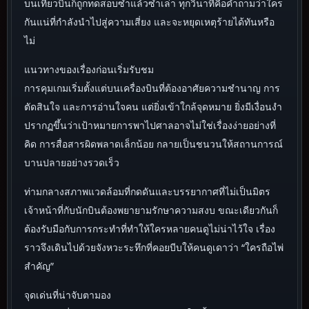
บนเที่ยวบินก็ถูกทดสอบซ้ำแล้วซ้ำเล่า ทุกวินาทีคือคำถามว่าใคร
กันแน่ที่กำลังนำไปสู่ความเสี่ยง และจะหยุดเหตุร้ายได้ทันหรือ
ไม่
แนวทางของเรื่องก่อนเริ่มรับชม
การคุมเกมเริ่มตั้งแต่บนเครื่องบินที่ต้องอาศัยความชำนาญ การ
ตัดสินใจ และการอ่านใจคน แต่ยิ่งเข้าใกล้จุดหมาย ยิ่งมีเงื่อนงำ
ปรากฏขึ้นว่าเป้าหมายการพาไปศาลอาจไม่ใช่เรื่องง่ายอย่างที่
คิด การสื่อสารผิดพลาดเล็กน้อย กลายเป็นชนวนให้สถานการณ์
บานปลายอย่างรวดเร็ว
ท่ามกลางสภาพแวดล้อมที่กดดันและบรรยากาศที่ไม่เป็นมิตร
เจ้าหน้าที่กับนักบินต้องพยายามรักษาความสงบ ขณะเดียวกันก็
ต้องรับมือกับการกระทำที่ทำให้ใครหลายคนดูไม่น่าไว้ใจ เรื่อง
ราวจึงเดินไปด้วยจังหวะระทึกที่คอยบีบให้คนดูเดาว่า “ใครถือไพ่
สำคัญ”
จุดเด่นที่น่าจับตามอง