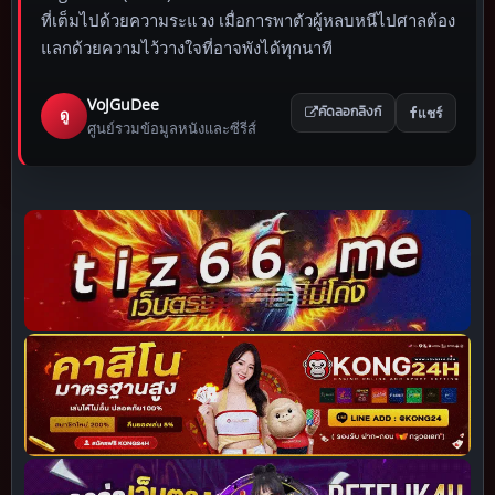
ที่เต็มไปด้วยความระแวง เมื่อการพาตัวผู้หลบหนีไปศาลต้อง
แลกด้วยความไว้วางใจที่อาจพังได้ทุกนาที
VoJGuDee
แชร์
ดู
คัดลอกลิงก์
ศูนย์รวมข้อมูลหนังและซีรีส์