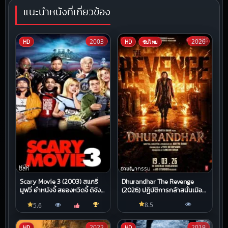
แนะนำหนังที่เกี่ยวข้อง
2003
2026
HD
HD
ซับไทย
หนัง
ตลก
อาชญากรรม
Scary Movie 3 (2003) สแครี่
Dhurandhar The Revenge
มูฟวี่ ยำหนังจี้ สยองหวีดจี้ ดีจัง
(2026) ปฏิบัติการกล้าสนั่นเมือง
หว่า
แค้นเดือดไร้ปรานี
8.5
5.6
2022
2019
HD
HD