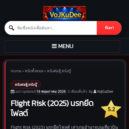
Search for:
ค้นหา
Skip to content
TOGGLE
MENU
NAVIGATION
Home
»
หนังทั้งหมด
»
หนังต่อสู้,หนังบู๊
หนังต่อสู้,หนังบู๊
16 พฤษภาคม 2026
Last Updated:
|
3 เดือน
ที่แล้ว
|
by
VoJGuDee
Flight Risk (2025) นรกยึด
5.2
ไฟลต์
Flight Risk (2025) นรกยึดไฟลต์ เล่าเกมอำนาจบนเที่ยวบิน