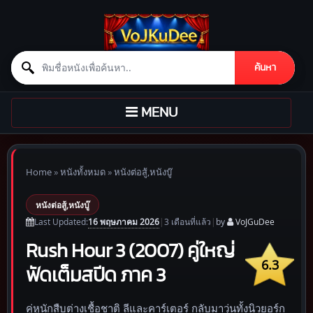
Search for:
ค้นหา
Skip to content
TOGGLE
MENU
NAVIGATION
Home
»
หนังทั้งหมด
»
หนังต่อสู้,หนังบู๊
หนังต่อสู้,หนังบู๊
16 พฤษภาคม 2026
Last Updated:
|
3 เดือน
ที่แล้ว
|
by
VoJGuDee
Rush Hour 3 (2007) คู่ใหญ่
6.3
ฟัดเต็มสปีด ภาค 3
คู่หูนักสืบต่างเชื้อชาติ ลีและคาร์เตอร์ กลับมาวุ่นทั้งนิวยอร์ก