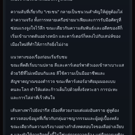
ความลับที่เกี่ยวกับ “เชเชน” กลายเป็นชนวนสำคัญให้คู่หูต้องไล่
ล่าความจริง ทั้งการทลายเครือข่ายมาเฟียและการรับมือศัตรูที่
ซ่อนแรงจูงใจไว้ลึก ขณะเดียวกันความสัมพันธ์และอดีตของลีก็
เริ่มเข้ามากดดันอย่างหนัก และคาร์เตอร์ก็หลงไปกับเสน่ห์ของ
เมืองใหม่ที่ทำให้ภารกิจยิ่งไม่ง่าย
แนวทางของเรื่องก่อนเริ่มรับชม
ขณะที่คดีเริ่มบานปลาย ลีและคาร์เตอร์พาตัวเองเข้าหาเบาะแส
ด้วยวิธีที่ไม่เหมือนกันเลย ลีใช้ความเป็นมืออาชีพและ
สัญชาตญาณของตำรวจ ขณะที่คาร์เตอร์อาศัยมุมมองแบบ
คนละโลก ทำให้แต่ละก้าวเต็มไปด้วยทั้งจังหวะฮา การปะทะ
และการไล่ล่าที่เร็วทันใจ
เส้นทางพาไปยังปารีส เมืองที่สวยงามแต่แฝงอันตราย คู่หูต้อง
ตรวจสอบข้อมูลที่เกี่ยวกับกลุ่มอาชญากรรมและผู้อยู่เบื้องหลัง
ขณะเดียวกันความจริงบางอย่างกำลังทดสอบใจของลีอย่างเงียบ
ๆ และทำให้ภารกิจครั้งนี้ไม่ใช่แค่การกวาดล้าง แต่คือการเผชิญ