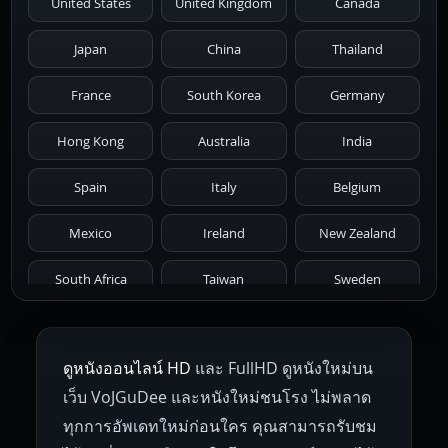
United States
United Kingdom
Canada
1986
1985
1984
1983
1982
Japan
China
Thailand
1981
1980
1979
1978
1977
France
South Korea
Germany
1976
1975
1974
1973
1972
Hong Kong
Australia
India
1971
1970
1969
1968
1967
Spain
Italy
Belgium
1966
1965
1964
1963
1962
Mexico
Ireland
New Zealand
1961
1959
1958
1955
1954
South Africa
Taiwan
Sweden
1953
1952
1951
1950
1946
Netherlands
Russia
Poland
ดูหนังออนไลน์ HD
และ FullHD ดูหนังใหม่บน
1945
1942
1941
1940
1939
Hungary
Denmark
Bulgaria
เว็บ VoJGuDee และหนังใหม่ชนโรง ไม่พลาด
Czech Republic
Brazil
Turkey
1938
1937
1930
1928
1916
ทุกการอัพเดทใหม่ก่อนใคร คุณสามารถรับชม