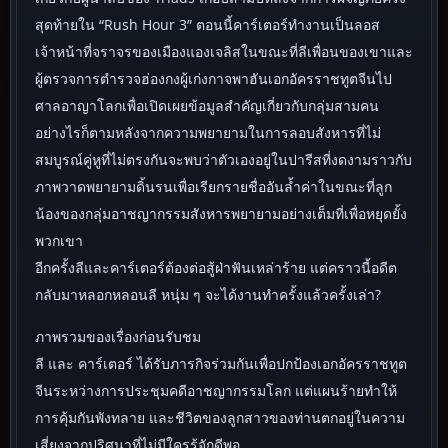
สุดท้ายใน “Rush Hour 3” ตอนนี้คาร์เตอร์ทำงานเป็นลอส
เจ้าหน้าที่จราจรของเมืองแองเจลิสในขณะที่ลีเพื่อนของเขาและ
ผู้ตรวจการตำรวจฮ่องกงผู้เก่งกาจพาฮันเอกอัครราชทูตจีนไป
ศาลอาญาโลกเพื่อเปิดเผยข้อมูลสำคัญเกี่ยวกับกลุ่มสามคน
อย่างไรก็ตามหลังจากความพยายามในการลอบสังหารที่ไม่
สมบูรณ์คู่หูที่ไม่ตรงกันจะพบว่าตัวเองอยู่ในปารีสที่งดงามราวกับ
ภาพวาดพยายามดิ้นรนเพื่อเรียกรายชื่ออันล้ำค่าในขณะที่ลูก
น้องของกลุ่มอาชญากรรมสังหารพยายามอย่างเต็มที่เพื่อหยุดยั้ง
พวกเขา
อีกครั้งลีและคาร์เตอร์ต้องต่อสู้ฝ่าฟันเหล่าร้าย แต่คราวนี้อดีต
กลับมาหลอกหลอนลี หนุ่ม ๆ จะได้งานทำครั้งแล้วครั้งเล่า?
ภาพรวมของเรื่องก่อนรับชม
ลี และ คาร์เตอร์ ได้รับภารกิจร่วมกันเพื่อปกป้องเอกอัครราชทูต
จีนระหว่างการประชุมคดีอาชญากรรมโลก แต่แผนร้ายทำให้
การคุ้มกันพังทลาย และชีวิตของลูกสาวของท่านตกอยู่ในความ
เสี่ยงจากปริศนาที่ไม่มีใครรู้จักดีพอ