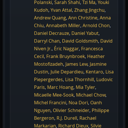
Polanski
,
Sarah Shahi
,
Tzi Ma
,
Youki
Kudoh
,
Yvan Attal
,
Zhang Jingchu
,
Andrew Quang
,
Ann Christine
,
Anna
Chiu
,
Annabeth Miller
,
Arnold Chon
,
Daniel Decrauze
,
Daniel Yabut
,
Darryl Chan
,
David Goldsmith
,
David
Niven Jr.
,
Éric Naggar
,
Francesca
Cecil
,
Frank Bruynbroek
,
Heather
Mostofizadeh
,
James Lew
,
Jasmine
Dustin
,
Julie Depardieu
,
Kentaro
,
Lisa
Piepergerdes
,
Lisa Thornhill
,
Ludovic
Paris
,
Marc Hoang
,
Mia Tyler
,
Micaelle Mee-Sook
,
Michael Chow
,
Michel Francini
,
Noa Dori
,
Oanh
Nguyen
,
Olivier Schneider
,
Philippe
Bergeron
,
R.J. Durell
,
Rachael
Markarian
,
Richard Dieux
,
Silvie