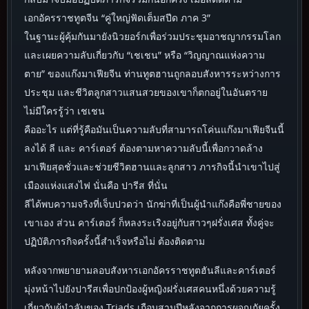
เอกอัครราชทูตจีน “คู่ใหญ่ฟัดเต็มสปีด ภาค 3”
ในฐานะผู้คุ้มกันมายังนิวยอร์กเพื่อร่วมประชุมอาชญากรรมโลก
และเผยความลับเกี่ยวกับ “เชเชน” หรือ “วิญญาณแห่งความ
ตาย” ของแก๊งมาเฟียจีน ท่านทูตฮานถูกลอบสังหารระหว่างการ
ประชุม และชีวิตลูกสาวแสนสวยของเขาก็ตกอยู่ในอันตราย
ไม่มีใครรู้ว่า เชเชน
คืออะไร แต่ที่รู้คือมันเป็นความลับที่สามารถโค่นแก๊งมาเฟียจีนนี้
ลงได้ ลี และ คาร์เตอร์ ต้องตามหาความลับนี้เพื่อกวาดล้าง
มาเฟียสุดชั่วและช่วยชีวิตฮานและลูกสาว ภารกิจนี้นำเขาไปสู่
เมืองแห่งแสงไฟ นั่นคือ ปารีส ที่นั่น
ลีได้พบความจริงที่เจ็บปวดว่า นักฆ่าที่เป็นผู้นำแก๊งคือพี่ชายของ
เขาเอง ส่วน คาร์เตอร์ ก็หลงระเริงอยู่กับสาวๆฝรั่งเศส ทั้งคู่จะ
ปฏิบัติภารกิจครั้งนี้สำเร็จหรือไม่ ต้องติดตาม
หลังจากพยายามลอบสังหารเอกอัครราชทูตฮันลีและคาร์เตอร์
มุ่งหน้าไปยังปารีสเพื่อปกป้องผู้หญิงฝรั่งเศสคนหนึ่งด้วยความรู้
เกี่ยวกับผู้นำลับของ Triads เกือบสามปีหลังจากการผจญภัยครั้ง