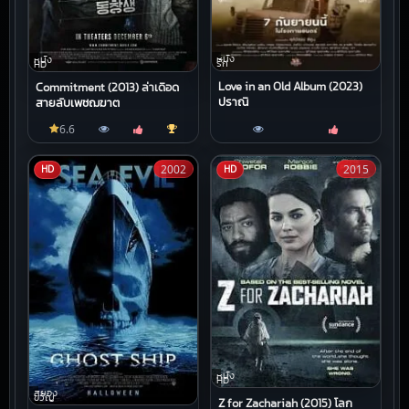
หนัง
หนัง
รัก
HD
Love in an Old Album (2023)
Commitment (2013) ล่าเดือด
ปราณี
สายลับเพชฌฆาต
6.6
2002
2015
HD
HD
หนัง
HD
สยอง
ขวัญ
Z for Zachariah (2015) โลก