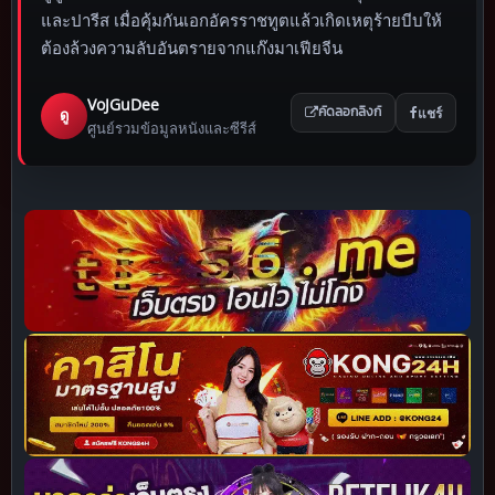
และปารีส เมื่อคุ้มกันเอกอัครราชทูตแล้วเกิดเหตุร้ายบีบให้
ต้องล้วงความลับอันตรายจากแก๊งมาเฟียจีน
VoJGuDee
แชร์
ดู
คัดลอกลิงก์
ศูนย์รวมข้อมูลหนังและซีรีส์