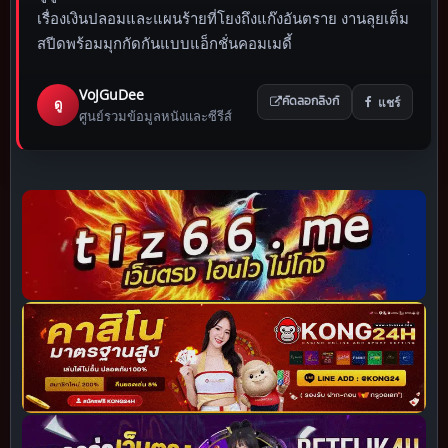
เรื่องเงินปลอมและแผนร้ายที่โยงถึงแก๊งอันตราย งานลุยเต็ม
สปีดพร้อมมุกกัดกันแบบแอ็กชั่นคอมเมดี้
VoJGuDee
แชร์
ดู
คัดลอกลิงก์
ศูนย์รวมข้อมูลหนังและซีรีส์