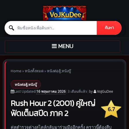
Search for:
ค้นหา
Skip to content
TOGGLE
MENU
NAVIGATION
Home
»
หนังทั้งหมด
»
หนังต่อสู้,หนังบู๊
หนังต่อสู้,หนังบู๊
16 พฤษภาคม 2026
Last Updated:
|
3 เดือน
ที่แล้ว
|
by
VoJGuDee
Rush Hour 2 (2001) คู่ใหญ่
6.7
ฟัดเต็มสปีด ภาค 2
คู่หูตำรวจต่างสไตล์กลับมาร่วมมืออีกครั้ง คราวนี้ต้องสืบ