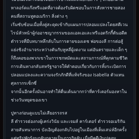
หาลอร์ดแก๊งทรีแอดที่อาจต้องรับผิดชอบในการสังหารชายสอง
คนที่สถานทูตอเมริกา สิ่งต่าง ๆ
เริ่มซับซ้อนเมื่อทั้งคู่สะดุดเข้ากับแผนการปลอมแปลงโดยสตีเวน
ไรน์หัวหน้าผู้ก่ออาชญากรรมของแอลเอและทรีแอดริกกี้ตันอดีต
ตำรวจที่มีบทบาทลึกลับในการตายของเดช พ่อของลี การต่อสู้
แย่งชิงอำนาจระหว่างตันกับหูหลี่ผู้งดงาม แต่อันตรายและเด็ก ๆ
ก็ถึงคอของพวกเขาในการชกหมัดและสถานการณ์ที่คุกคามชีวิต
การเดินทางกลับสหรัฐฯอาจให้คำตอบเกี่ยวกับการทิ้งระเบิดการ
ปลอมแปลงและความจงรักภักดีที่แท้จริงของ Isabella ตัวแทน
ศุลกากรเซ็กซี่
จากนั้นอีกครั้งมันอาจทำให้ตื่นเต้นมากกว่าที่คาร์เตอร์มองหาใน
ช่วงวันหยุดของเขา
ปูทางก่อนดูแบบไม่เสียอรรถรส
ลี ตำรวจฮ่องกงผู้เคร่งวินัย และเจมส์ คาร์เตอร์ ตำรวจอเมริกัน
สายสันทนาการ บังเอิญต้องกลับไปอยู่ในเมืองที่เต็มเสน่ห์อีกครั้ง
แต่ทริปพักร้อนกลับกลายเป็นภารกิจลับ เมื่อมีคดีเงินปลอม