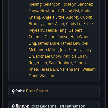
Meiling Melançon
,
Roselyn Sanchez
,
Tanya Newbould
,
Zhang Ziyi
,
Andy
Cheng
,
Angela Little
,
Audrey Quock
,
Bradley James Allan
,
Cindy Lu
,
Ernie
Reyes Jr.
,
Felicia Tang
,
Gelbert
Coloma
,
Gianni Russo
,
Hau Woon-
Ling
,
James Duke
,
James Lew
,
Joel
McKinnon Miller
,
Julia Schultz
,
Lucy
Lin
,
Michael Chow
,
Patricia Chan
,
Roger Lim
,
Saul Rubinek
,
Simon
Rhee
,
Teresa Lin
,
Verena Mei
,
William
Duen Wai-Lun
ผู้กำกับ:
Brett Ratner
ผู้เขียนบท:
Ross LaManna, Jeff Nathanson