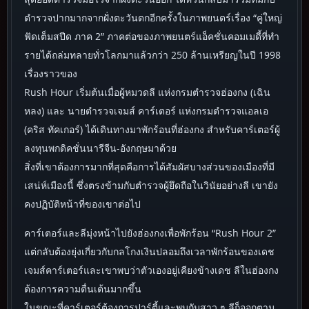
ตำรวจปากมากจากฝั่งตะวันตกอีกครั้งในภาพยนตร์เรื่อง “คู่ใหญ่
ฟัดเต็มสปีด ภาค 2” ภาคต่อของภาพยนตร์แอ็คชั่นคอมเมดี้ที่ทำ
รายได้ถล่มทลายทั่วโลกมาแล้วกว่า 250 ล้านเหรียญในปี 1998
เรื่องราวของ
Rush Hour เริ่มต้นเมื่อผู้หมวดลี แห่งกรมตำรวจฮ่องกง (เฉิน
หลง) และ นายตำรวจเจมส์ คาร์เตอร์ แห่งกรมตำรวจแอลเอ
(คริส ทัคเกอร์) ได้เดินทางมาพักร้อนที่ฮ่องกง สำหรับคาร์เตอร์ผู้
ลงทุนพกดิคชั่นนารีจีน-อังกฤษมาด้วย
สิ่งที่เขาต้องการมากที่สุดคือการได้สัมผัสบางส่วนของเมืองที่มี
เสน่ห์เมืองนี้ ซึ่งตรงข้ามกับตำรวจผู้ยึดถือในวินัยอย่างลี เขายัง
คงปฏิบัติหน้าที่ของเขาต่อไป
คาร์เตอร์และลีมุ่งหน้าไปยังฮ่องกงเพื่อพักร้อน “Rush Hour 2”
แต่กลับต้องยุ่งเกี่ยวกับกลโกงเงินปลอมถึงเวลาพักร้อนของเดช
เจมส์คาร์เตอร์และเขาพบว่าตัวเองอยู่เคียงข้างเดช ลีในฮ่องกง
ต้องการความตื่นเต้นมากขึ้น
ในขณะที่คาร์เตอร์ต้องการปาร์ตี้และพบกับสาว ๆ ลีก็ออกตาม