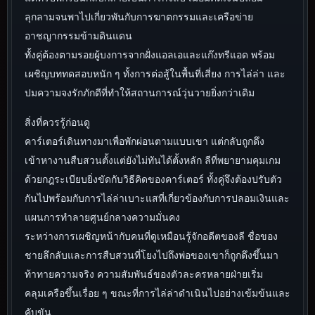
ลุกลามจนพาไปเกี่ยวพันกับการฆาตกรรมและเครือข่าย
อาชญากรรมข้ามดินแดน
ทั้งคู่ต้องตามรอยผู้บงการจากฝั่งแอลเอและแก๊งทรีแอด พร้อม
เผชิญบททดสอบหนัก ๆ ทั้งการต่อสู้ในพื้นที่เสี่ยง การไล่ล่า และ
ปมความจงรักภักดีที่ทำให้สถานการณ์วุ่นวายยิ่งกว่าเดิม
สิ่งที่ควรรู้ก่อนดู
คาร์เตอร์เดินทางมาเพื่อพักผ่อนตามแบบเขา แต่กลับถูกดึง
เข้าหางานสืบสวนตั้งแต่ยังไม่ทันได้ตั้งหลัก ลีที่พยายามคุมเกม
ด้วยกฎระเบียบยิ่งขัดกับวิธีคิดของคาร์เตอร์ ทั้งคู่จึงต้องปรับตัว
กันไปพร้อมกับการไล่ล่าเบาะแสที่เกี่ยวข้องกับการปลอมเงินและ
แผนการทำลายศูนย์กลางความมั่นคง
ระหว่างการเผชิญหน้ากับคนที่ดูเหมือนรู้จักอดีตของลี ชื่อของ
ชายลึกลับและการสืบสวนที่โยงไปถึงพ่อของเขาก็ถูกดึงขึ้นมา
ท้าทายความจริง ความสัมพันธ์ของตัวละครหลายฝ่ายเริ่ม
คลุมเครือขึ้นเรื่อย ๆ ขณะที่การไล่ล่าดำเนินไปอย่างเข้มข้นและ
คับขัน