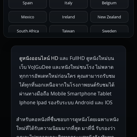
Spain
Italy
Belgium
1966
1965
1964
1963
1962
Mexico
Ireland
New Zealand
1961
1959
1958
1955
1954
South Africa
Taiwan
Sweden
1953
1952
1951
1950
1946
Netherlands
Russia
Poland
ดูหนังออนไลน์ HD
และ FullHD ดูหนังใหม่บน
1945
1942
1941
1940
1939
Hungary
Denmark
Bulgaria
เว็บ VoJGuDee และหนังใหม่ชนโรง ไม่พลาด
Czech Republic
Brazil
Turkey
1938
1937
1930
1928
1916
ทุกการอัพเดทใหม่ก่อนใคร คุณสามารถรับชม
ได้ทุกที่นอกเหนือจากในโรงภาพยนต์รับชมได้
ผ่านทางมือถือ Mobile Smartphone Tablet
Iphone Ipad รองรับระบบ Android และ IOS
สำหรับคอหนังที่ชื่นชอบการดูหนังโดยเฉพาะหนัง
ใหม่ที่ได้รับความนิยมมากที่สุด มาที่นี่ รับรองว่า
คุณจะไม่พลาดเกาะติดทุกกระแสหนังดัง ทันทุก