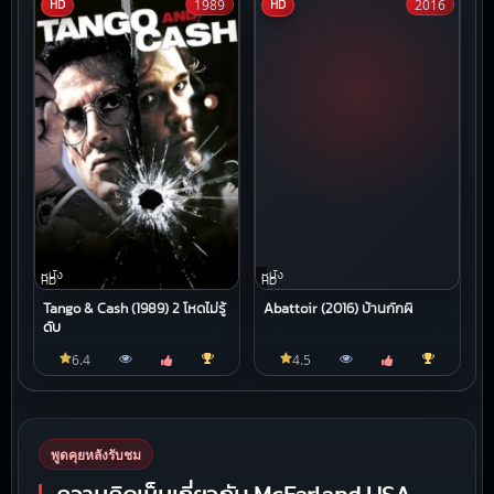
1989
2016
HD
HD
หนัง
หนัง
HD
HD
Tango & Cash (1989) 2 โหดไม่รู้
Abattoir (2016) บ้านกักผี
ดับ
6.4
4.5
พูดคุยหลังรับชม