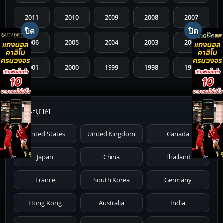
2011
2010
2009
2008
2007
2006
2005
2004
2003
2002
2001
2000
1999
1998
1997
1996
1995
1994
1993
1992
ประเทศ
1991
1990
1989
1988
1987
United States
United Kingdom
Canada
1986
1985
1984
1983
1982
Japan
China
Thailand
1981
1980
1979
1978
1977
France
South Korea
Germany
1976
1975
1974
1973
1972
Hong Kong
Australia
India
1971
1970
1969
1968
1967