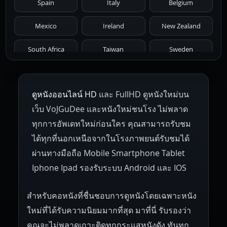
Spain
Italy
Belgium
1966
1965
1964
1963
1962
Mexico
Ireland
New Zealand
1961
1959
1958
1955
1954
South Africa
Taiwan
Sweden
1953
1952
1951
1950
1946
Netherlands
Russia
Poland
ดูหนังออนไลน์ HD
และ FullHD ดูหนังใหม่บน
1945
1942
1941
1940
1939
Hungary
Denmark
Bulgaria
เว็บ VoJGuDee และหนังใหม่ชนโรง ไม่พลาด
Czech Republic
Brazil
Turkey
1938
1937
1930
1928
1916
ทุกการอัพเดทใหม่ก่อนใคร คุณสามารถรับชม
ได้ทุกที่นอกเหนือจากในโรงภาพยนต์รับชมได้
ผ่านทางมือถือ Mobile Smartphone Tablet
Iphone Ipad รองรับระบบ Android และ IOS
สำหรับคอหนังที่ชื่นชอบการดูหนังโดยเฉพาะหนัง
ใหม่ที่ได้รับความนิยมมากที่สุด มาที่นี่ รับรองว่า
คุณจะไม่พลาดเกาะติดทุกกระแสหนังดัง ทันทุก