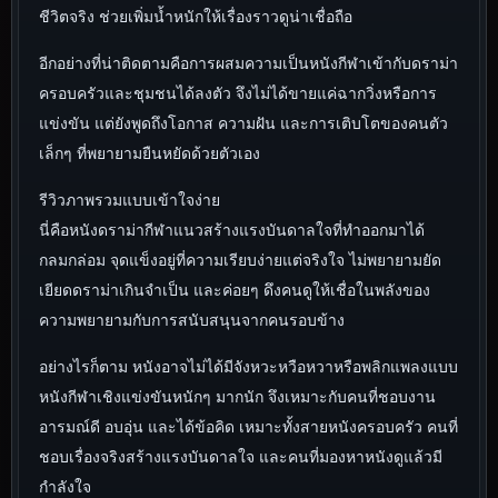
ชีวิตจริง ช่วยเพิ่มน้ำหนักให้เรื่องราวดูน่าเชื่อถือ
อีกอย่างที่น่าติดตามคือการผสมความเป็นหนังกีฬาเข้ากับดราม่า
ครอบครัวและชุมชนได้ลงตัว จึงไม่ได้ขายแค่ฉากวิ่งหรือการ
แข่งขัน แต่ยังพูดถึงโอกาส ความฝัน และการเติบโตของคนตัว
เล็กๆ ที่พยายามยืนหยัดด้วยตัวเอง
รีวิวภาพรวมแบบเข้าใจง่าย
นี่คือหนังดราม่ากีฬาแนวสร้างแรงบันดาลใจที่ทำออกมาได้
กลมกล่อม จุดแข็งอยู่ที่ความเรียบง่ายแต่จริงใจ ไม่พยายามยัด
เยียดดราม่าเกินจำเป็น และค่อยๆ ดึงคนดูให้เชื่อในพลังของ
ความพยายามกับการสนับสนุนจากคนรอบข้าง
อย่างไรก็ตาม หนังอาจไม่ได้มีจังหวะหวือหวาหรือพลิกแพลงแบบ
หนังกีฬาเชิงแข่งขันหนักๆ มากนัก จึงเหมาะกับคนที่ชอบงาน
อารมณ์ดี อบอุ่น และได้ข้อคิด เหมาะทั้งสายหนังครอบครัว คนที่
ชอบเรื่องจริงสร้างแรงบันดาลใจ และคนที่มองหาหนังดูแล้วมี
กำลังใจ