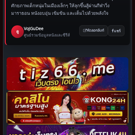
ศักยภาพเด็กหนุ่มในเมืองเล็กๆ ให้ลุกขึ้นสู้ผ่านกีฬาวิ่ง
มาราธอน หนังอบอุ่น เข้มข้น และเต็มไปด้วยพลังใจ
VoJGuDee
แชร์
ดู
คัดลอกลิงก์
ศูนย์รวมข้อมูลหนังและซีรีส์