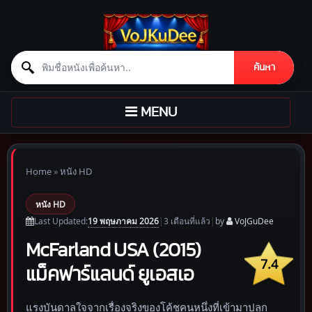
Search for:
ค้นหา
Skip to content
TOGGLE
MENU
NAVIGATION
Home
»
หนัง HD
หนัง HD
19 พฤษภาคม 2026
Last Updated:
|
3 เดือน
ที่แล้ว
|
by
VoJGuDee
McFarland USA (2015)
7.4
แม็คฟาร์แลนด์ ยูเอสเอ
แรงบันดาลใจจากเรื่องจริงของโค้ชคนหนึ่งที่เข้ามาปลุก