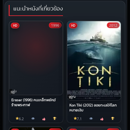
แนะนำหนังที่เกี่ยวข้อง
1996
2012
HD
HD
หนัง
HD
ผจญ
ภัย
Eraser (1996) คนเหล็กพยัคฆ์
ร้ายพระกาฬ
Kon Tiki (2012) ลอยทะเลให้โลก
หงายเงิบ
6.2
7.1