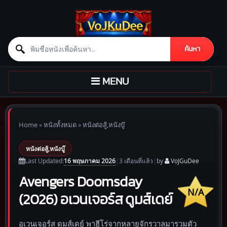
Search for:
ค้นหา
Skip to content
TOGGLE
MENU
NAVIGATION
Home
»
หนังทั้งหมด
»
หนังต่อสู้,หนังบู๊
หนังต่อสู้,หนังบู๊
16 พฤษภาคม 2026
Last Updated:
|
3 เดือน
ที่แล้ว
|
by
VoJGuDee
Avengers Doomsday
N/A
(2026) อเวนเจอร์ส ดูมส์เดย์
อเวนเจอร์ส ดูมส์เดย์ พาฮีโร่จากหลายจักรวาลมารวมตัว