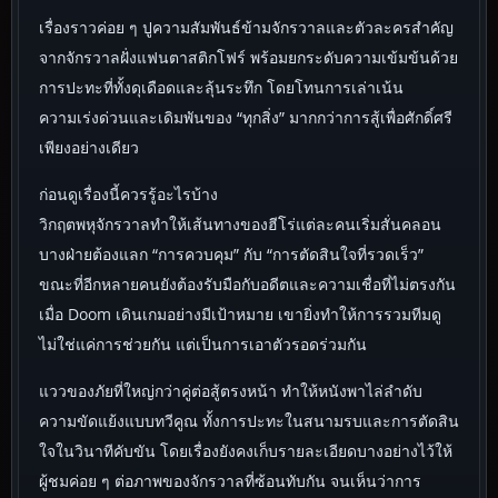
เรื่องราวค่อย ๆ ปูความสัมพันธ์ข้ามจักรวาลและตัวละครสำคัญ
จากจักรวาลฝั่งแฟนตาสติกโฟร์ พร้อมยกระดับความเข้มข้นด้วย
การปะทะที่ทั้งดุเดือดและลุ้นระทึก โดยโทนการเล่าเน้น
ความเร่งด่วนและเดิมพันของ “ทุกสิ่ง” มากกว่าการสู้เพื่อศักดิ์ศรี
เพียงอย่างเดียว
ก่อนดูเรื่องนี้ควรรู้อะไรบ้าง
วิกฤตพหุจักรวาลทำให้เส้นทางของฮีโร่แต่ละคนเริ่มสั่นคลอน
บางฝ่ายต้องแลก “การควบคุม” กับ “การตัดสินใจที่รวดเร็ว”
ขณะที่อีกหลายคนยังต้องรับมือกับอดีตและความเชื่อที่ไม่ตรงกัน
เมื่อ Doom เดินเกมอย่างมีเป้าหมาย เขายิ่งทำให้การรวมทีมดู
ไม่ใช่แค่การช่วยกัน แต่เป็นการเอาตัวรอดร่วมกัน
แววของภัยที่ใหญ่กว่าคู่ต่อสู้ตรงหน้า ทำให้หนังพาไล่ลำดับ
ความขัดแย้งแบบทวีคูณ ทั้งการปะทะในสนามรบและการตัดสิน
ใจในวินาทีคับขัน โดยเรื่องยังคงเก็บรายละเอียดบางอย่างไว้ให้
ผู้ชมค่อย ๆ ต่อภาพของจักรวาลที่ซ้อนทับกัน จนเห็นว่าการ