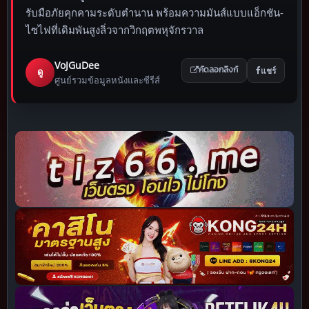
รับมือภัยคุกคามระดับตำนาน พร้อมความมันส์แบบแอ็กชัน-
ไซไฟที่เดิมพันสูงลิ่วจากวิกฤตพหุจักรวาล
VoJGuDee
แชร์
ดู
คัดลอกลิงก์
ศูนย์รวมข้อมูลหนังและซีรีส์