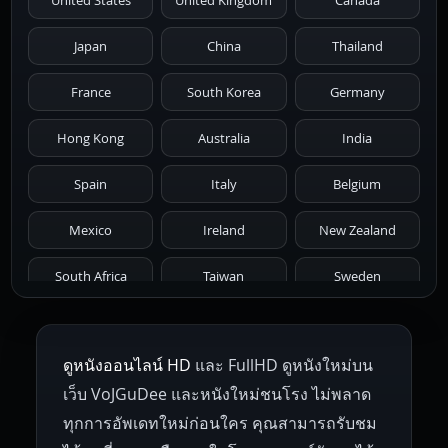
United States
United Kingdom
Canada
1986
1985
1984
1983
1982
Japan
China
Thailand
1981
1980
1979
1978
1977
France
South Korea
Germany
1976
1975
1974
1973
1972
Hong Kong
Australia
India
1971
1970
1969
1968
1967
Spain
Italy
Belgium
1966
1965
1964
1963
1962
Mexico
Ireland
New Zealand
1961
1959
1958
1955
1954
South Africa
Taiwan
Sweden
1953
1952
1951
1950
1946
Netherlands
Russia
Poland
ดูหนังออนไลน์ HD
และ FullHD ดูหนังใหม่บน
1945
1942
1941
1940
1939
Hungary
Denmark
Bulgaria
เว็บ VoJGuDee และหนังใหม่ชนโรง ไม่พลาด
Czech Republic
Brazil
Turkey
1938
1937
1930
1928
1916
ทุกการอัพเดทใหม่ก่อนใคร คุณสามารถรับชม