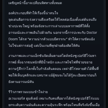
เผชิญหน้านี้อาจเปลี่ยนทิศทางทั้งหมด
องค์ประกอบที่ทำให้เรื่องนี้น่าสนใจ
จุดเด่นคือการเร่งความตึงเครียดให้ไหลต่อเนื่องตั้งแต่ต้นจนถึง
ช่วงปะทะใหญ่ พร้อมจังหวะการเล่าแบบมหากาพย์ที่ให้ทั้ง
อารมณ์และภาพเดินไปด้วยกัน นอกจากนี้การปะทะกับ Doctor
Doom ได้รส “ความน่ากลัวแบบมีตรรกะ” ทำให้ความขัดแย้ง
ไม่ใช่แค่การต่อสู้ แต่เป็นเกมที่ทุกฝ่ายต้องคิดให้ทัน
งานภาพและงานแอ็กชันจัดเต็มตามสไตล์หนังซูเปอร์ฮีโร่มหา
กาพย์ ทั้งฉากชนหนักที่มีน้ำหนัก และภาพไซไฟที่ช่วยขยาย
ความรู้สึกว่าโลกทั้งใบกำลังสั่นคลอน เหล่าฮีโร่หลายตัวได้พื้นที่
พอให้เห็นบุคลิกและบทบาท แม้ผู้ชมจะไม่ได้รู้ละเอียดมาก่อนก็
ยังตามอารมณ์ทัน
รีวิวภาพรวมแบบเข้าใจง่าย
อเวนเจอร์ส ดูมส์เดย์ เหมาะกับคนที่อยากได้หนังซูเปอร์ฮีโร่แบบ
ยกระดับความมันส์และความลุ้นระทึก พร้อมโทนที่จริงจังขึ้นเมื่อ