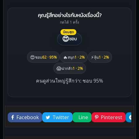
คุณรู้สึกอย่างไรกับหนังเรื่องนี้?
กดได้ 1 ครั้ง
นิยมสุด
😍
ชอบ
😍
🔥
⚡
ชอบ
62 · 95%
สนุก
1 · 2%
ลุ้น
1 · 2%
😱
น่ากลัว
1 · 2%
คนดูส่วนใหญ่รู้สึกว่า: ชอบ 95%
Liked this
Facebook
Twitter
Line
Pinterest