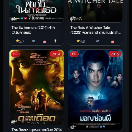
หนัง
หนัง
ต่อสู้,หนัง
ชีวิต
บู๊
The Swimmers (2014) ฝาก
The Rats A Witcher Tale
ไว้..ในกายเธอ
(2025) พวกแรทส์ ตำนานนักล่า
จอมอสูร
5.7
4.8
2014
2015
HD
HD
หนัง
HD
หนัง
HD
The Rover : ดุกระแทกเดือด 2014