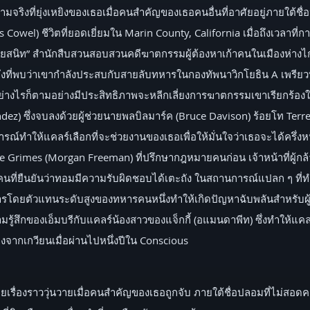
วามจริงที่ยุ่งเหยิงของเธอเมื่อคนสำคัญของเธอคนอื่นที่อาศัยอยู่ภายใ
s Cowel) ชีวิตที่ยอดเยี่ยมใน Marin County, California เมื่อถึงเวลาที
สนิท” สำนักสืบสวนสอบสวนคดีฆาตกรรมผู้ต้องหาเก้าคนในเมืองห่างไกล
ที่พบว่าเขากำลังประสบกับสายลับทหารในกองทัพนาวิกโยธิน A เพรียวบ
่างไรก็ตามอย่างมีประสิทธิภาพจะหลีกเลี่ยงการฆาตกรรมเขาเรียกร้อง
dez) ซึ่งจบลงด้วยผู้ช่วยนายพลบิลมาร์ค (Bruce Davison) ร้อยโท Terre
ณ์ทำให้แคลร์เลือกที่จะช่วยงานของเธอเพื่อให้มั่นใจว่าเธอจะได้ครึ่งหนึ่
e Grimes (Morgan Freeman) ที่ปรึกษากฎหมายคนก่อน เจ้าหน้าที่ผู้กล
ที่ยืนยันว่าทอมมีความรับผิดชอบได้เตะถัง ในสถานการณ์แปลก ๆ ที่ทำใ
โดยตัวแทนระดับสูงของทหารคนหนึ่งทำให้เกิดปัญหาฉับพลันสำหรับผู้อยู่อาศ
้สึกของเอ็มบรีกับแคลร์น้องสาวของแจ็กกี้ (อแมนดาพีท) ซึ่งทำให้แคลร์
งจากเกวียนเมื่อผ่านไปหนึ่งปีใน Conscious
ายเรื่องราววุ่นวายเมื่อคนสำคัญของเธอถูกจับ ภายใต้ชื่อปลอมที่ไม่สอดคล