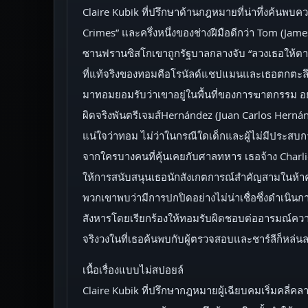
Claire Kubik ที่ปรึกษาด้านกฎหมายที่น่าทึ่งค้นพบค
Crimes” และครึ่งหนึ่งของช่างฝีมือดีกว่า Tom (Jame
ซานฟรานซิสโกเขาถูกรัฐบาลกลางจับ “ลวงเธอให้ตาย
ที่แท้จริงของทอมคือโรนัลด์แชปแมนและเธอตกตะลึง
มาทอมยอมรับว่าเขาอยู่ในพื้นที่ของการฆาตกรรม อย
ผิดจริงพันตรีเจมส์Hernández (Juan Carlos Hernán
แน่ใจว่าทอม ไม่ว่าในกรณีใดเด็กและผู้ไม่มีประสบการ
จากใครบางคนที่คุ้นเคยกับศาลทหาร เธอจ้าง Charli
ให้การสนับสนุนเธอนักสังเกตการณ์สำคัญสามในห้าคน
พวกเขาพบว่ามีการปกปิดอย่างไม่น่าเชื่อซึ่งดำเนินการ
สังหารโดยเรียกร้องให้ทอมรับผิดชอบต่ออารมณ์ความรู
จริงวงในที่เธอค้นพบกับผู้ตรวจสอบและชาร์ลีก็หล่นล
เนื้อเรื่องแบบไม่สปอยล์
Claire Kubik ที่ปรึกษากฎหมายผู้เฉียบคมเริ่มคลี่คล