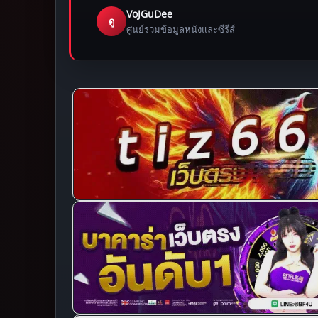
VoJGuDee
ดู
ศูนย์รวมข้อมูลหนังและซีรีส์