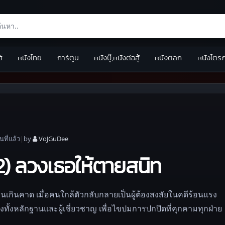
ส์
หนังไทย
การ์ตูน
หนังบู๊,หนังต่อสู้
หนังตลก
หนังไตร
อน
ที่แล้ว
|
by
VoJGuDee
) ลวงเธอให้ตายสนิท
เกินคาด เมื่อคนใกล้ตัวกลับกลายเป็นผู้ต้องสงสัยในคดีร้อนแรง
ึ่งทั้งหลักฐานและผู้เชี่ยวชาญ เพื่อไขปมการปกปิดที่คุกคามทุกฝ่าย