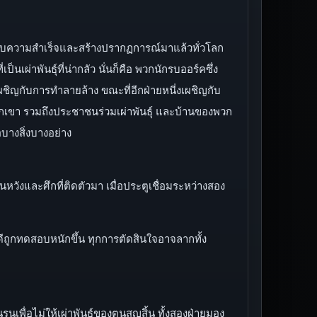
ะสบความสำเร็จและสร้างปรากฏการณ์มาแล้วทั่วโลก
นเผ่าพันธุ์ที่น่ากลัว นั่นก็คือ พวกนักรบออร์คซึ่ง
เผชิญกับการทำลายล้าง ขณะที่อีกฝ่ายหนี่งเผชิญกับ
งพวกเขา รวมถึงประชาชนร่วมเผ่าพันธุ์ และบ้านของพวก
อบางสิ่งบางอย่าง
้นหวังและศึกที่ติดตัวมา เมื่อประตูเชื่อมระหว่างสอง
ีถูกทดสอบหนักขึ้น ทุกการตัดสินใจอาจลากทั้ง
นเพื่อไม่ให้เผ่าพันธุ์ของตนสูญสิ้น ทั้งสองฝ่ายมอง