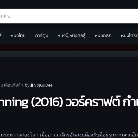
ส์
หนังไทย
การ์ตูน
หนังบู๊,หนังต่อสู้
หนังตลก
หนังไตร
|
3 เดือน
ที่แล้ว
|
by
VoJGuDee
ning (2016) วอร์คราฟต์ กำเ
ามระหว่างสองโลก เมื่ออาณาจักรอันสงบต้องรับมือผู้รุกรานจากอีก