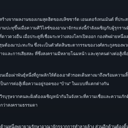
 สร้างจากผลงานของเกมสุดฮิตของบลิซซาร์ด เอนเตอร์เทนเม้นต์ ที่ปร
ทุขึ้นเมื่อความศิวิไลซ์ของอาณาจักรแห่งนี้กำลังเผชิญกับผู้รุกรานที่เป็
่ดาวดวงอื่น เมื่อประตูที่เชื่อมระหว่างสองโลกเปิดออก กองทัพฝ่ายหนึ่ง
งวีรบุรุษต้องมาปะทะกัน ซึ่งจะเป็นตัวตัดสินชะตากรรมของวงศ์ตระกูลขอ
อำนาจและการเสียสละ ที่ซึ่งสงครามมีหลายโฉมหน้า และทุกคนต่างต่อสู้เพื่
นเมื่อเผ่าพันธุ์หนึ่งที่ถูกผลักให้ต้องเอาตัวรอดเดินทางมาถึงพร้อมความสิ
ป็นการต่อสู้เพื่อความอยู่รอดของ “บ้าน” ในแบบที่แตกต่างกัน
บุรุษจากคนละฝั่งต้องเผชิญหน้ากันในจังหวะที่ความเชื่อและความภักด
่งกว่าสงครามธรรมดา
มื่อด้านหนึ่งพยายามรักษาอาณาจักรจากการทำลายล้าง ส่วนอีกด้านต้องดิ้นร