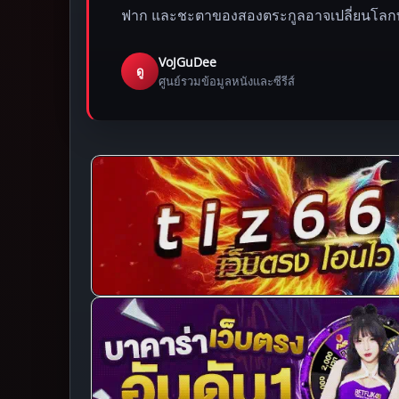
ฟาก และชะตาของสองตระกูลอาจเปลี่ยนโลกทั้
VoJGuDee
ดู
ศูนย์รวมข้อมูลหนังและซีรีส์