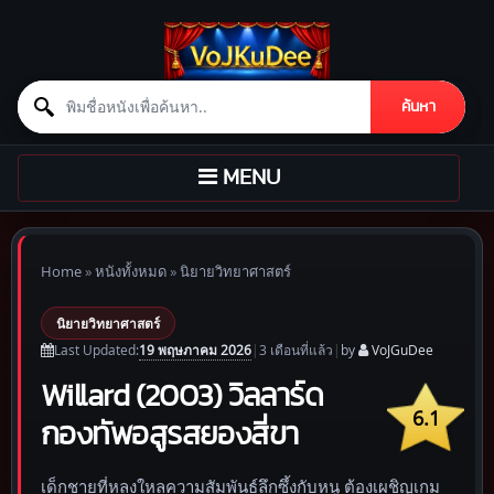
Search for:
ค้นหา
Skip to content
TOGGLE
MENU
NAVIGATION
Home
»
หนังทั้งหมด
»
นิยายวิทยาศาสตร์
นิยายวิทยาศาสตร์
19 พฤษภาคม 2026
Last Updated:
|
3 เดือน
ที่แล้ว
|
by
VoJGuDee
Willard (2003) วิลลาร์ด
6.1
กองทัพอสูรสยองสี่ขา
เด็กชายที่หลงใหลความสัมพันธ์ลึกซึ้งกับหนู ต้องเผชิญเกม