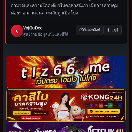
อำนาจและความโดดเดี่ยวในคฤหาสน์เก่า เมื่อการควบคุม
ค่อยๆ ลุกลามจนความลับถูกเปิดโปง
VoJGuDee
แชร์
ดู
คัดลอกลิงก์
ศูนย์รวมข้อมูลหนังและซีรีส์