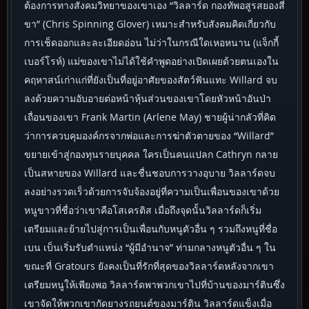
ต้องการทางสังคมวิทยาของเขาเอง “วิลลาร์ด กองทัพอสูรสยองสี่
ขา” (Chris Spinning Glover) เหมาะสำหรับสังคมคิดเกี่ยวกับ
การเช็ดออกและละเอียดอ่อน ไม่ว่าในกรณีใดเหอหนาน (แจ็กกี้
เบอร์โรห์) แม่ของเขาไม่ได้ใช้คำพูดอย่างเปิดเผยด้วยตนเองใน
คฤหาสน์เก่าแก่ที่ยังเป็นที่อยู่อาศัยของสัตว์ฟันแทะ Willard จบ
ลงด้วยความอับอายต่อหน้าหุ้นส่วนของเขาโดยหัวหน้าอันป่า
เถื่อนของเขา Frank Martin (Arlene May) ชายผู้น่ากลัวที่คิด
ว่าการควบคุมองค์กรจากพ่อและการฆ่าตัวตายของ “Willard”
ขยายเข้าสู่กองทุนรายบุคคล ใครเป็นคนแปลก Cathryn กลาย
เป็นสหายของ Willard และชื่นชอบการวางอุบาย วิลลาร์ดจบ
ลงอย่างรวดเร็วด้วยการจับจ้องอยู่ที่ความเป็นเพื่อนของเขาด้วย
หนูขาวที่ชื่อว่าเขาคือโสเครติส เมื่อถึงจุดนั้นวิลลาร์ดก็เริ่ม
เตรียมและย้ายไปสู่การเป็นเพื่อนกับหนูตัวอื่น ๆ รวมถึงหนูที่ชื่อ
เบน เบ็นเริ่มรับตำแหน่ง “ผู้มีอำนาจ” ท่ามกลางหนูตัวอื่น ๆ ใน
ขณะที่ Gratours ยังคงเป็นที่รักที่สุดของวิลลาร์ดหลังจากเขา
เตรียมหนูให้เพียงพอ วิลลาร์ดพาพวกเขาไปที่บ้านของมาร์ตินซึ่ง
เขาจัดให้พวกเขากัดยางรถยนต์ของมาร์ติน วิลลาร์ดแข็งเมื่อ