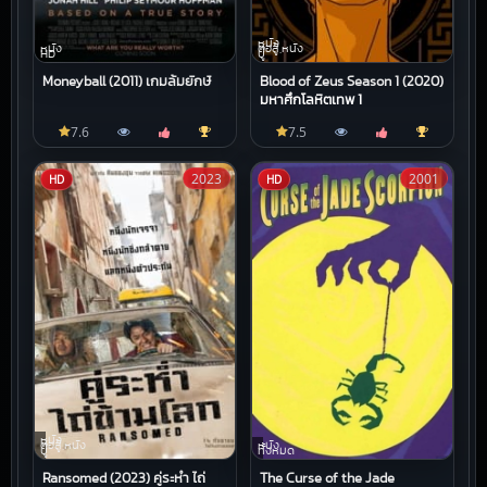
หนัง
หนัง
ต่อสู้,หนัง
HD
บู๊
Moneyball (2011) เกมล้มยักษ์
Blood of Zeus Season 1 (2020)
มหาศึกโลหิตเทพ 1
7.6
7.5
2023
2001
HD
HD
หนัง
ต่อสู้,หนัง
หนัง
บู๊
ทั้งหมด
Ransomed (2023) คู่ระห่ำ ไถ่
The Curse of the Jade