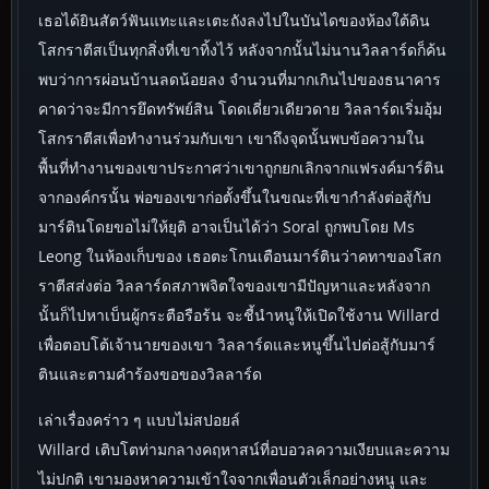
เธอได้ยินสัตว์ฟันแทะและเตะถังลงไปในบันไดของห้องใต้ดิน
โสกราตีสเป็นทุกสิ่งที่เขาทิ้งไว้ หลังจากนั้นไม่นานวิลลาร์ดก็ค้น
พบว่าการผ่อนบ้านลดน้อยลง จำนวนที่มากเกินไปของธนาคาร
คาดว่าจะมีการยึดทรัพย์สิน โดดเดี่ยวเดียวดาย วิลลาร์ดเริ่มอุ้ม
โสกราตีสเพื่อทำงานร่วมกับเขา เขาถึงจุดนั้นพบข้อความใน
พื้นที่ทำงานของเขาประกาศว่าเขาถูกยกเลิกจากแฟรงค์มาร์ติน
จากองค์กรนั้น พ่อของเขาก่อตั้งขึ้นในขณะที่เขากำลังต่อสู้กับ
มาร์ตินโดยขอไม่ให้ยุติ อาจเป็นได้ว่า Soral ถูกพบโดย Ms
Leong ในห้องเก็บของ เธอตะโกนเตือนมาร์ตินว่าคทาของโสก
ราตีสส่งต่อ วิลลาร์ดสภาพจิตใจของเขามีปัญหาและหลังจาก
นั้นก็ไปหาเบ็นผู้กระตือรือร้น จะชี้นำหนูให้เปิดใช้งาน Willard
เพื่อตอบโต้เจ้านายของเขา วิลลาร์ดและหนูขึ้นไปต่อสู้กับมาร์
ตินและตามคำร้องขอของวิลลาร์ด
เล่าเรื่องคร่าว ๆ แบบไม่สปอยล์
Willard เติบโตท่ามกลางคฤหาสน์ที่อบอวลความเงียบและความ
ไม่ปกติ เขามองหาความเข้าใจจากเพื่อนตัวเล็กอย่างหนู และ