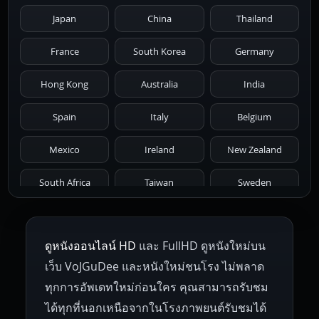
Japan
China
Thailand
1981
1980
1979
1978
1977
France
South Korea
Germany
1976
1975
1974
1973
1972
Hong Kong
Australia
India
1971
1970
1969
1968
1967
Spain
Italy
Belgium
1966
1965
1964
1963
1962
Mexico
Ireland
New Zealand
1961
1959
1958
1955
1954
South Africa
Taiwan
Sweden
1953
1952
1951
1950
1946
Netherlands
Russia
Poland
ดูหนังออนไลน์ HD
และ FullHD ดูหนังใหม่บน
1945
1942
1941
1940
1939
Hungary
Denmark
Bulgaria
เว็บ VoJGuDee และหนังใหม่ชนโรง ไม่พลาด
Czech Republic
Brazil
Turkey
1938
1937
1930
1928
1916
ทุกการอัพเดทใหม่ก่อนใคร คุณสามารถรับชม
ได้ทุกที่นอกเหนือจากในโรงภาพยนต์รับชมได้