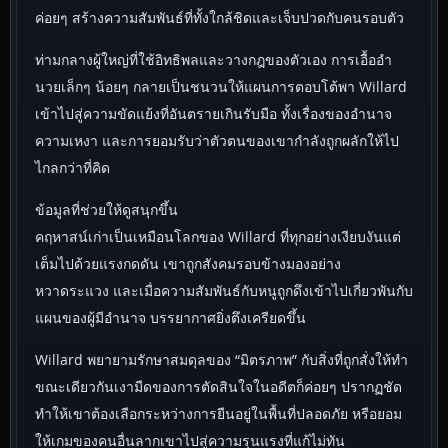
ค่อยๆ สร้างความสัมพันธ์ที่ทั้งใกล้ชิดและเจ็บปวดกับคนรอบตัว
ท่ามกลางผู้ใหญ่ที่ใช้อิทธิพลและวางกฎของตัวเอง การเอื้ออำ
นวยเล็กๆ น้อยๆ กลายเป็นชนวนให้แผนการตอบโต้พา Willard
เข้าไปสู่ความขัดแย้งที่อันตรายเกินรับมือ ทั้งเรื่องของอำนาจ
ความเหงา และการยอมรับว่าตัวตนของเขากำลังถูกผลักให้ไป
ไกลกว่าที่คิด
ข้อมูลที่ช่วยให้ดูสนุกขึ้น
คฤหาสน์เก่าเป็นเหมือนโลกของ Willard ที่ทุกอย่างเงียบงันแต่
เต็มไปด้วยแรงกดดัน เขาถูกสังคมรอบข้างมองอย่าง
หวาดระแวง และเมื่อความสัมพันธ์กับหนูถูกดึงเข้าไปเกี่ยวพันกับ
แผนของผู้มีอำนาจ บรรยากาศยิ่งตึงเครียดขึ้น
Willard พยายามรักษาสมดุลของ “มิตรภาพ” กับสิ่งที่ถูกสั่งให้ทำ
ขณะเดียวกันเงามืดของการตัดสินใจในอดีตก็ค่อยๆ ปรากฏชัด
ทำให้เขาต้องเลือกระหว่างการยืนอยู่ในพื้นที่ปลอดภัย หรือยอม
ให้เกมของคนอื่นลากเขาไปสู่ความรุนแรงที่แก้ไม่ทัน