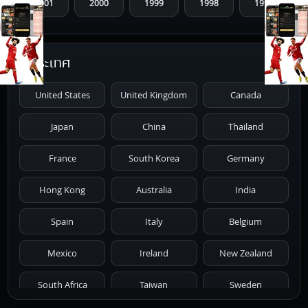
2001
2000
1999
1998
1997
1996
1995
1994
1993
1992
ประเทศ
1991
1990
1989
1988
1987
United States
United Kingdom
Canada
1986
1985
1984
1983
1982
Japan
China
Thailand
1981
1980
1979
1978
1977
France
South Korea
Germany
1976
1975
1974
1973
1972
Hong Kong
Australia
India
1971
1970
1969
1968
1967
Spain
Italy
Belgium
1966
1965
1964
1963
1962
Mexico
Ireland
New Zealand
1961
1959
1958
1955
1954
South Africa
Taiwan
Sweden