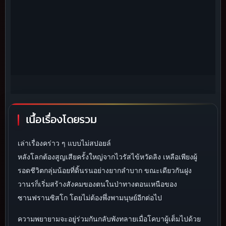
เนื้อเรื่องโดยรวม
เล่าเรื่องคร่าว ๆ แบบไม่สปอยล์
หลังโลกต้องสูญเสียครั้งใหญ่จากไวรัสไข้หวัดลิง เหลือเพียงผู้
รอดชีวิตกลุ่มน้อยที่ดิ้นรนอย่างยากลำบาก ขณะเดียวกันฝูง
วานรก็เริ่มสร้างสังคมของตนในป่าทางตอนเหนือของ
ซานฟรานซิสโก โดยไม่ต้องพึ่งพามนุษย์อีกต่อไป
ความพยายามจะอยู่ร่วมกันกลับพังทลายเมื่อโคบาผู้เต็มไปด้วย