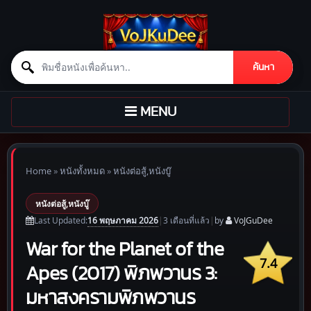
Search for:
ค้นหา
Skip to content
TOGGLE
MENU
NAVIGATION
Home
»
หนังทั้งหมด
»
หนังต่อสู้,หนังบู๊
หนังต่อสู้,หนังบู๊
16 พฤษภาคม 2026
Last Updated:
|
3 เดือน
ที่แล้ว
|
by
VoJGuDee
War for the Planet of the
7.4
Apes (2017) พิภพวานร 3:
มหาสงครามพิภพวานร