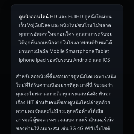
1953
1952
1951
1950
1946
Netherlands
Russia
Poland
ดูหนังออนไลน์ HD
และ FullHD ดูหนังใหม่บน
1945
1942
1941
1940
1939
Hungary
Denmark
Bulgaria
เว็บ VoJGuDee และหนังใหม่ชนโรง ไม่พลาด
Czech Republic
Brazil
Turkey
1938
1937
1930
1928
1916
ทุกการอัพเดทใหม่ก่อนใคร คุณสามารถรับชม
ได้ทุกที่นอกเหนือจากในโรงภาพยนต์รับชมได้
ผ่านทางมือถือ Mobile Smartphone Tablet
Iphone Ipad รองรับระบบ Android และ IOS
สำหรับคอหนังที่ชื่นชอบการดูหนังโดยเฉพาะหนัง
ใหม่ที่ได้รับความนิยมมากที่สุด มาที่นี่ รับรองว่า
คุณจะไม่พลาดเกาะติดทุกกระแสหนังดัง ทันทุก
เรื่อง HIT สำหรับคนที่ชอบดูหนังใหม่ล่าสุดด้วย
ความคมชัดและไม่มีกระตุกหรือค้างให้เสีย
อารมณ์ ผู้ชมควรตรวจสอบความเร็วอินเตอร์เน็ต
ของท่านให้เหมาะสม เช่น 3G 4G Wifi เว็บไซต์