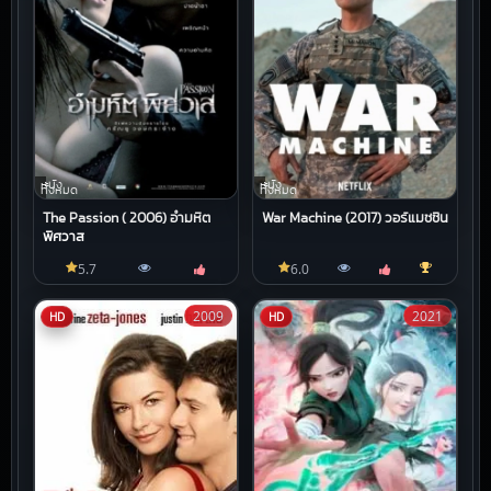
หนัง
หนัง
ทั้งหมด
ทั้งหมด
The Passion ( 2006) อํามหิต
War Machine (2017) วอร์แมชชีน
พิศวาส
5.7
6.0
2009
2021
HD
HD