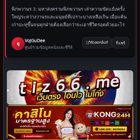
พิภพวานร 3: มหาสงครามพิภพวานร เล่าความขัดแย้งครั้ง
ใหญ่ระหว่างวานรและมนุษย์ที่เปราะบางเหลือเกิน เมื่อแค้น
เก่าปะทุขึ้นจนทุกฝ่ายต้องเลือกว่าจะเอาชีวิตรอดด้วยอะไร
VoJGuDee
แชร์
ดู
คัดลอกลิงก์
ศูนย์รวมข้อมูลหนังและซีรีส์