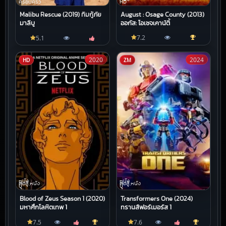
ครอบครัว
HD
Malibu Rescue (2019) ทีมกู้ภัย
August : Osage County (2013)
มาลิบู
ออกัส: โอเซจเคาน์ตี้
7.2
5.1
2020
2024
HD
ZM
หนัง
หนัง
ต่อสู้,หนัง
ต่อสู้,หนัง
บู๊
บู๊
Blood of Zeus Season 1 (2020)
Transformers One (2024)
มหาศึกโลหิตเทพ 1
ทรานส์ฟอร์เมอร์ส 1
7.5
7.6