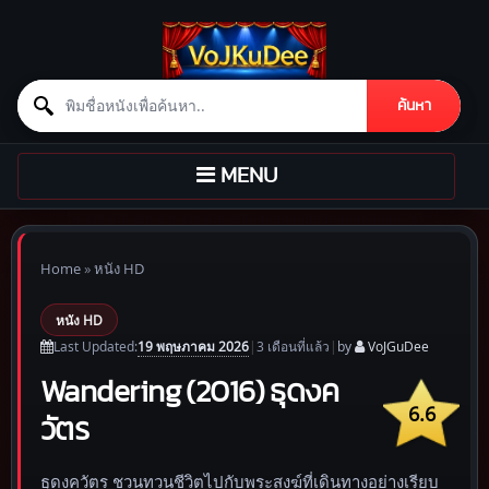
Search for:
ค้นหา
Skip to content
TOGGLE
MENU
NAVIGATION
Home
»
หนัง HD
หนัง HD
19 พฤษภาคม 2026
Last Updated:
|
3 เดือน
ที่แล้ว
|
by
VoJGuDee
Wandering (2016) ธุดงค
6.6
วัตร
ธุดงควัตร ชวนทวนชีวิตไปกับพระสงฆ์ที่เดินทางอย่างเรียบ