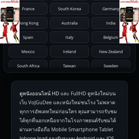
1981
1980
1979
1978
1977
France
South Korea
Germany
1976
1975
1974
1973
1972
Hong Kong
Australia
India
1971
1970
1969
1968
1967
Spain
Italy
Belgium
1966
1965
1964
1963
1962
Mexico
Ireland
New Zealand
1961
1959
1958
1955
1954
South Africa
Taiwan
Sweden
1953
1952
1951
1950
1946
Netherlands
Russia
Poland
ดูหนังออนไลน์ HD
และ FullHD ดูหนังใหม่บน
1945
1942
1941
1940
1939
Hungary
Denmark
Bulgaria
เว็บ VoJGuDee และหนังใหม่ชนโรง ไม่พลาด
Czech Republic
Brazil
Turkey
1938
1937
1930
1928
1916
ทุกการอัพเดทใหม่ก่อนใคร คุณสามารถรับชม
ได้ทุกที่นอกเหนือจากในโรงภาพยนต์รับชมได้
ผ่านทางมือถือ Mobile Smartphone Tablet
Iphone Ipad รองรับระบบ Android และ IOS