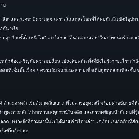
ขนาน
ลิน’ และ ’แคท’ มีความสุข เพราะในแต่ละโลกที่ได้พบกันนั้น ยังมีอุปสร
กกัน หรือ
มสุขอีกครั้งได้หรือไม่? เอาใจช่วย ‘ลิน’ และ ‘แคท’ ในภาพยนตร์อวกา
รหลักต้องเผชิญกับความเปลี่ยนแปลงฉับพลัน ทั้งที่ยังไม่รู้ว่า “อะไร” ก
ี่เพิ่มขึ้นเรื่อย ๆ ความสัมพันธ์และความเชื่อเดิมถูกทดสอบทีละขั้น 
ตัวละครหลักเริ่มสังเกตสัญญาณที่ไม่ควรอยู่ตรงนี้ พร้อมคำอธิบายที่ฟ
ูด การกลับไปทบทวนเหตุการณ์ในอดีต และการเผชิญหน้ากับคนที่รู้มากก
ู่ตลอด เพราะสิ่งที่ตามมานั้นไม่ได้มาแค่ “เรื่องเล่า” แต่เป็นแรงกดดัน
งที่ใกล้เข้ามา