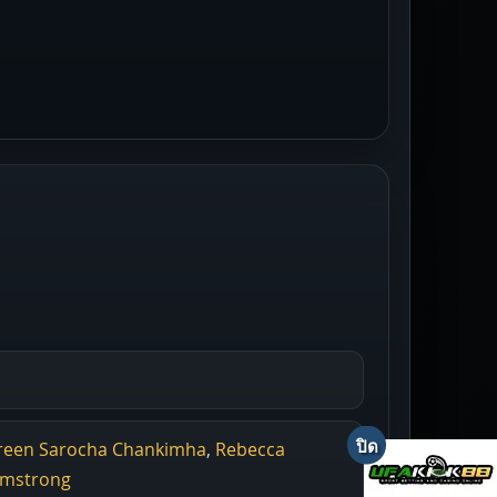
reen Sarocha Chankimha
,
Rebecca
Armstrong