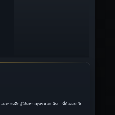
แคท’ จมลึกสู่ใต้มหาสมุทร และ ‘ลิน’ …ที่ต้องเจอกับ