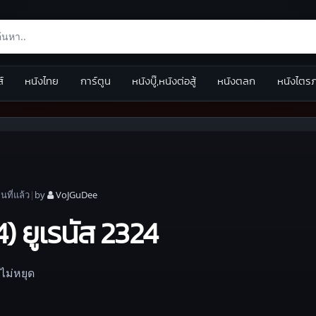
ส์
หนังไทย
การ์ตูน
หนังบู๊,หนังต่อสู้
หนังตลก
หนังไตร
อน
ที่แล้ว
|
by
VoJGuDee
 ยูเรนัส 2324
ไม่หยุด