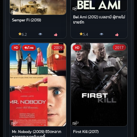
หนัง
HD
หนัง
HD
Bel Ami (2012) เบลอามี่ ผู้ชายไม่
Semper Fi (2019)
ขายรัก
6.2
5.4
2009
2017
HD
ซับไทย
HD
หนัง
หนัง
HD
HD
Mr. Nobody (2009) ชีวิตหลาก
First Kill (2017)