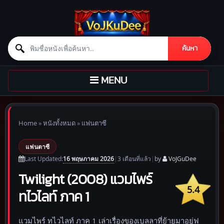
Search for:
ค้นหา
Skip to content
TOGGLE
MENU
NAVIGATION
Home
»
หนังทั้งหมด
»
แฟนตาซี
แฟนตาซี
16 พฤษภาคม 2026
Last Updated:
|
3 เดือน
ที่แล้ว
|
by
VoJGuDee
Twilight (2008) แวมไพร์
5.4
ทไวไลท์ ภาค 1
แวมไพร์ ทไวไลท์ ภาค 1 เล่าเรื่องของเบลลาที่ย้ายมาอยู่ฟ