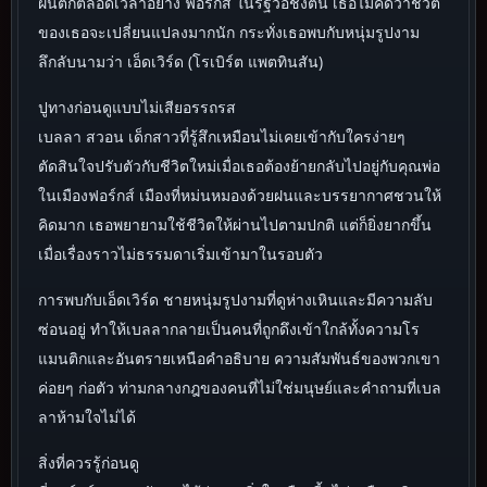
ฝนตกตลอดเวลาอย่าง ฟอร์กส์ ในรัฐวอชิงตัน เธอไม่คิดว่าชีวิต
ของเธอจะเปลี่ยนแปลงมากนัก กระทั่งเธอพบกับหนุ่มรูปงาม
ลึกลับนามว่า เอ็ดเวิร์ด (โรเบิร์ต แพตทินสัน)
ปูทางก่อนดูแบบไม่เสียอรรถรส
เบลลา สวอน เด็กสาวที่รู้สึกเหมือนไม่เคยเข้ากับใครง่ายๆ
ตัดสินใจปรับตัวกับชีวิตใหม่เมื่อเธอต้องย้ายกลับไปอยู่กับคุณพ่อ
ในเมืองฟอร์กส์ เมืองที่หม่นหมองด้วยฝนและบรรยากาศชวนให้
คิดมาก เธอพยายามใช้ชีวิตให้ผ่านไปตามปกติ แต่ก็ยิ่งยากขึ้น
เมื่อเรื่องราวไม่ธรรมดาเริ่มเข้ามาในรอบตัว
การพบกับเอ็ดเวิร์ด ชายหนุ่มรูปงามที่ดูห่างเหินและมีความลับ
ซ่อนอยู่ ทำให้เบลลากลายเป็นคนที่ถูกดึงเข้าใกล้ทั้งความโร
แมนติกและอันตรายเหนือคำอธิบาย ความสัมพันธ์ของพวกเขา
ค่อยๆ ก่อตัว ท่ามกลางกฎของคนที่ไม่ใช่มนุษย์และคำถามที่เบล
ลาห้ามใจไม่ได้
สิ่งที่ควรรู้ก่อนดู