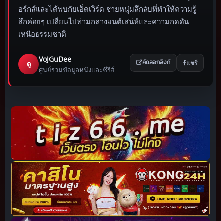
อร์กส์และได้พบกับเอ็ดเวิร์ด ชายหนุ่มลึกลับที่ทำให้ความรู้
สึกค่อยๆ เปลี่ยนไปท่ามกลางมนต์เสน่ห์และความกดดัน
เหนือธรรมชาติ
VoJGuDee
แชร์
ดู
คัดลอกลิงก์
ศูนย์รวมข้อมูลหนังและซีรีส์