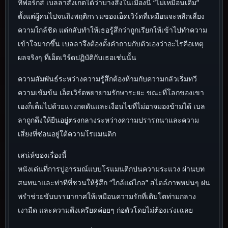
ที่ฟอร์กส์ เบลลาสังเกตได้ว่าบางสิ่งในเมืองนี้ “ไม่เหมือนเดิม”
ตั้งแต่ผู้คนไปจนถึงพฤติกรรมของเอ็ดเวิร์ดที่เหมือนจะหลีกเลี่ยง
ความใกล้ชิด แต่กลับทำให้เธอรู้สึกว่าถูกเรียกให้เข้าไปทำความ
เข้าใจมากขึ้น เบลลาจึงต้องตั้งคำถามกับตัวเองว่าอะไรคือเหตุ
ผลจริงๆ ที่เอ็ดเวิร์ดปฏิบัติกับเธอเช่นนั้น
ความสัมพันธ์ระหว่างความรู้สึกต้องห้ามกับความกลัวเริ่มทวี
ความเข้มข้น เอ็ดเวิร์ดพยายามรักษาระยะ ขณะที่โลกของเขา
เองก็เต็มไปด้วยแรงกดดันและเงื่อนไขที่ไม่อาจมองข้ามได้ เบล
ลาถูกดึงให้ยืนอยู่ตรงกลางระหว่างความปรารถนาและความ
เสี่ยงที่ซ่อนอยู่ใต้ความโรแมนติก
เสน่ห์ของเรื่องนี้
หนังเด่นที่การปูอารมณ์แบบโรแมนติกปนความระแวง ผ่านบท
สนทนาและท่าทีที่ชวนให้รู้สึก “ใกล้แต่ไกล” สไตล์ภาพหม่นๆ ฝน
พรำช่วยขับบรรยากาศให้เหมือนความรักที่เติบโตท่ามกลาง
เงามืด และความตึงเครียดค่อยๆ ก่อตัวโดยไม่ต้องเร่งเฉลย