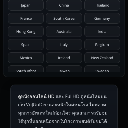
Japan
China
Thailand
1981
1980
1979
1978
1977
France
South Korea
Germany
1976
1975
1974
1973
1972
Hong Kong
Australia
India
1971
1970
1969
1968
1967
Spain
Italy
Belgium
1966
1965
1964
1963
1962
Mexico
Ireland
New Zealand
1961
1959
1958
1955
1954
South Africa
Taiwan
Sweden
1953
1952
1951
1950
1946
Netherlands
Russia
Poland
ดูหนังออนไลน์ HD
และ FullHD ดูหนังใหม่บน
1945
1942
1941
1940
1939
Hungary
Denmark
Bulgaria
เว็บ VoJGuDee และหนังใหม่ชนโรง ไม่พลาด
Czech Republic
Brazil
Turkey
1938
1937
1930
1928
1916
ทุกการอัพเดทใหม่ก่อนใคร คุณสามารถรับชม
ได้ทุกที่นอกเหนือจากในโรงภาพยนต์รับชมได้