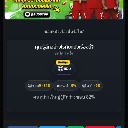
ชอบหนังเรื่องนี้หรือไม่?
คุณรู้สึกอย่างไรกับหนังเรื่องนี้?
กดได้ 1 ครั้ง
นิยมสุด
😍
ชอบ
😍
🔥
😂
ชอบ
9 · 82%
สนุก
1 · 9%
ฮา
1 · 9%
คนดูส่วนใหญ่รู้สึกว่า: ชอบ 82%
Liked this