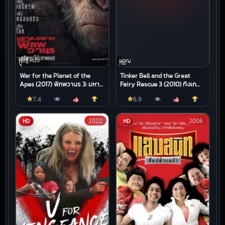
หนัง
ต่อสู้,หนัง
ผจญ
บู๊
ภัย
War for the Planet of the
Tinker Bell and the Great
Apes (2017) พิภพวานร 3: มหา
Fairy Rescue 3 (2010) ทิงเก
สงครามพิภพวานร
อร์เบลล์ ผจญภัยแดนมนุษย์ ภาค
7.4
6.9
3
2022
2006
HD
HD