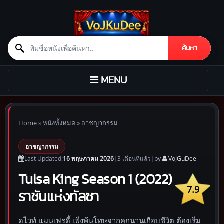
Search for:
ค้นหา
Skip to content
TOGGLE
MENU
NAVIGATION
Home
»
หนังทั้งหมด
»
อาชญากรรม
อาชญากรรม
16 พฤษภาคม 2026
Last Updated:
|
3 เดือน
ที่แล้ว
|
by
VoJGuDee
Tulsa King Season 1 (2022)
7.9
ราชันแห่งทัลซา
ดไวท์ แมนเฟรดี้ เพิ่งพ้นโทษจากคุกนานเกือบชีวิต ต้องเริ่ม