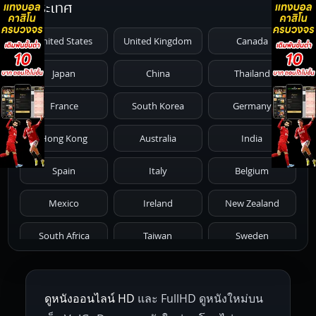
ประเทศ
1991
1990
1989
1988
1987
United States
United Kingdom
Canada
1986
1985
1984
1983
1982
Japan
China
Thailand
1981
1980
1979
1978
1977
France
South Korea
Germany
1976
1975
1974
1973
1972
Hong Kong
Australia
India
1971
1970
1969
1968
1967
Spain
Italy
Belgium
1966
1965
1964
1963
1962
Mexico
Ireland
New Zealand
1961
1959
1958
1955
1954
South Africa
Taiwan
Sweden
1953
1952
1951
1950
1946
Netherlands
Russia
Poland
ดูหนังออนไลน์ HD
และ FullHD ดูหนังใหม่บน
1945
1942
1941
1940
1939
Hungary
Denmark
Bulgaria