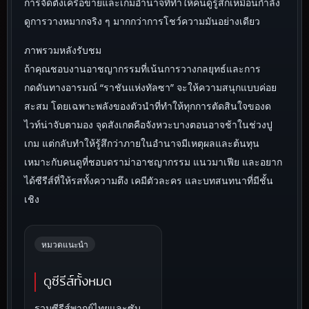
การจัดตั้งเครือข่ายและเกมอำนาจที่ทำให้คนดูรู้สึกเหมือนกำลัง
ดูการวางหมากจริง ๆ มากกว่าการโชว์ความมันอย่างเดียว
ภาพรวมหลังรับชม
ถ้าคุณชอบงานอาชญากรรมที่เน้นการวางกลยุทธ์และการ
กดดันทางอารมณ์ “ราชันแห่งทัลซา” จะให้ความสนุกแบบค่อย
สะสม โดยเฉพาะพลังของตัวนำที่ทำให้ทุกการตัดสินใจของด
ไวท์น่าจับตามอง จุดสังเกตคือจังหวะบางตอนอาจช้าในช่วงปู
เกม แต่กลับทำให้รู้สึกว่าภายในอำนาจมีเหตุผลและต้นทุน
เหมาะกับคนดูที่ชอบดราม่าอาชญากรรม แนวมาเฟีย และอยาก
ได้ซีรีส์ที่ให้รสทั้งความตึง เคมีตัวละคร และบทสนทนาที่มีชั้น
เชิง
หมวดแนะนำ
ดูซีรีส์ทั้งหมด
รวมซีรีส์พากย์ไทยและซับ