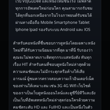
เว็บ VoJGuDee และหนังใหม่ชนโรง ไม่พลาด
Czech Republic
Brazil
Turkey
1938
1937
1930
1928
1916
ทุกการอัพเดทใหม่ก่อนใคร คุณสามารถรับชม
ได้ทุกที่นอกเหนือจากในโรงภาพยนต์รับชมได้
ผ่านทางมือถือ Mobile Smartphone Tablet
Iphone Ipad รองรับระบบ Android และ IOS
สำหรับคอหนังที่ชื่นชอบการดูหนังโดยเฉพาะหนัง
ใหม่ที่ได้รับความนิยมมากที่สุด มาที่นี่ รับรองว่า
คุณจะไม่พลาดเกาะติดทุกกระแสหนังดัง ทันทุก
เรื่อง HIT สำหรับคนที่ชอบดูหนังใหม่ล่าสุดด้วย
ความคมชัดและไม่มีกระตุกหรือค้างให้เสีย
อารมณ์ ผู้ชมควรตรวจสอบความเร็วอินเตอร์เน็ต
ของท่านให้เหมาะสม เช่น 3G 4G Wifi เว็บไซต์
ของเราเป็นเว็บดูหนังออนไลน์และดูซีรี่ย์ทีวีและยัง
เป็นเว็บที่อัพเดทหนังใหม่ล่าสุดก่อนใครด้วยความ
คมชัดระดับ HD และ FullHD และเป็นหนึ่งในตัว