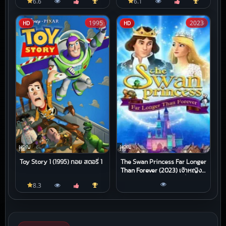
6.6
6.1
1995
2023
HD
HD
ผจญ
ผจญ
ภัย
ภัย
Toy Story 1 (1995) ทอย สตอรี่ 1
The Swan Princess Far Longer
Than Forever (2023) เจ้าหญิง
หงส์ขาว ตอน ตราบนานชั่ว
8.3
กัลปาวสาน