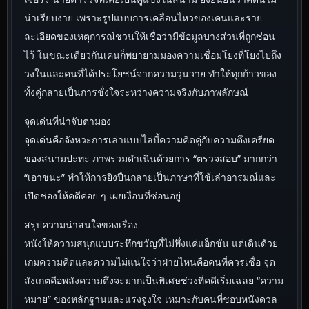
น่าเรียบง่าย เพราะรูปแบบการเคลื่อนไหวของเคนและราย
ละเอียดของเหตุการณ์ชวนให้เชื่อว่ามีข้อมูลบางส่วนที่ถูกซ่อน
ไว้ ในขณะเดียวกันเคนก็พยายามมองความเชื่อมโยงที่โยงไปถึง
วงในและคนที่ได้ประโยชน์จากความวุ่นวาย ทำให้ทุกก้าวของ
ทั้งคู่กลายเป็นการชั่งใจระหว่างความจริงกับภาพลักษณ์
จุดเด่นที่น่าจับตามอง
จุดเด่นคือจังหวะการเล่าแบบไล่บี้ความคิดคู่กับความตึงเครียด
ของสนามปะทะ ภาพรวมดำเนินด้วยการ “ตรวจสอบ” มากกว่า
“เอาชนะ” ทำให้การยิงปืนกลายเป็นภาษาที่ใช้เล่าอารมณ์และ
เปิดช่องให้คดีค่อย ๆ เผยเงื่อนที่ซ่อนอยู่
สรุปความน่าสนใจของเรื่อง
หนังให้ความสนุกแบบระทึกขวัญที่ไม่พึ่งแค่แอ็กชัน แต่เดินด้วย
เกมความคิดและความไม่แน่ใจว่าฝ่ายไหนคือคนที่ควรเชื่อ จุด
สังเกตคือพลังความตึงจะมากเป็นพิเศษช่วงที่คดีเริ่มเฉลย “ความ
หมาย” ของหลักฐานและแรงจูงใจ เหมาะกับคนที่ชอบหนังดวล