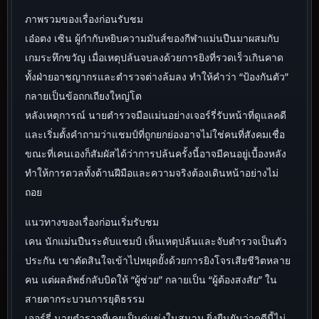
ภาพรวมของเรื่องก่อนรับชม
เอ๋อตง เซิน ผู้กำกับหยิบความมันส์ของกีฬาแม่นปืนมาผสมกับ
เกมระทึกขวัญ เมื่อเหตุปล้นจบลงด้วยการยิงที่รวดเร็วเกินคาด
ทั้งฝ่ายอาชญากรและตำรวจต่างล้มลง ทำให้คำว่า “ป้องกันตัว”
กลายเป็นข้อถกเถียงใหญ่โต
หลังเหตุการณ์ นายตำรวจมือแม่นอย่างเจอร์รี่รับหน้าที่ดูแลคดี
และเริ่มตั้งคำถามว่าแชมป์ที่ถูกยกย่องอาจไม่ใช่คนที่สังคมเชื่อ
ขณะที่เคนเองก็สัมผัสได้ว่าการปล้นครั้งนี้อาจมีคนอยู่เบื้องหลัง
ทำให้การดวลทั้งด้านฝีมือและความจริงต้องเดินหน้าอย่างไม่
ถอย
แนวทางของเรื่องก่อนเริ่มรับชม
เคน นักแม่นปืนระดับแชมป์ เห็นเหตุปล้นและจับตำรวจเป็นตัว
ประกัน เขาตัดสินใจเข้าไปหยุดยั้งด้วยการยิงโจรเสียชีวิตหลาย
คน แต่ผลลัพธ์กลับบิดให้ “ผู้ช่วย” กลายเป็น “ผู้ต้องสงสัย” ใน
สายตากระบวนการยุติธรรม
เจอร์รี่ นายตำรวจที่เคยเป็นคู่แข่งในสนาม ยิ่งยืนยันว่าคดีนี้ไม่