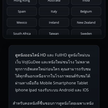
Hong Kong
Australia
India
1971
1970
1969
1968
1967
Spain
Italy
Belgium
1966
1965
1964
1963
1962
Mexico
Ireland
New Zealand
1961
1959
1958
1955
1954
South Africa
Taiwan
Sweden
1953
1952
1951
1950
1946
Netherlands
Russia
Poland
ดูหนังออนไลน์ HD
และ FullHD ดูหนังใหม่บน
1945
1942
1941
1940
1939
Hungary
Denmark
Bulgaria
เว็บ VoJGuDee และหนังใหม่ชนโรง ไม่พลาด
Czech Republic
Brazil
Turkey
1938
1937
1930
1928
1916
ทุกการอัพเดทใหม่ก่อนใคร คุณสามารถรับชม
ได้ทุกที่นอกเหนือจากในโรงภาพยนต์รับชมได้
ผ่านทางมือถือ Mobile Smartphone Tablet
Iphone Ipad รองรับระบบ Android และ IOS
สำหรับคอหนังที่ชื่นชอบการดูหนังโดยเฉพาะหนัง