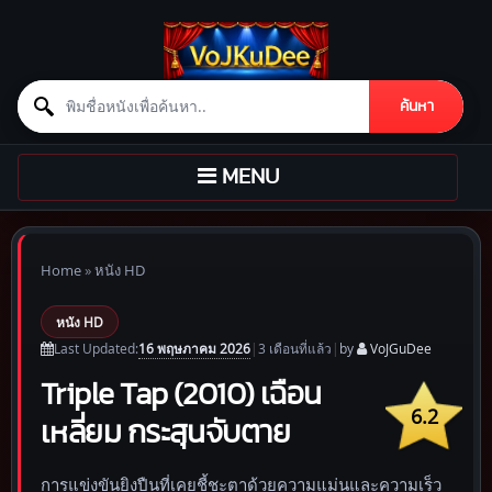
Search for:
ค้นหา
Skip to content
TOGGLE
MENU
NAVIGATION
Home
»
หนัง HD
หนัง HD
16 พฤษภาคม 2026
Last Updated:
|
3 เดือน
ที่แล้ว
|
by
VoJGuDee
Triple Tap (2010) เฉือน
6.2
เหลี่ยม กระสุนจับตาย
การแข่งขันยิงปืนที่เคยชี้ชะตาด้วยความแม่นและความเร็ว