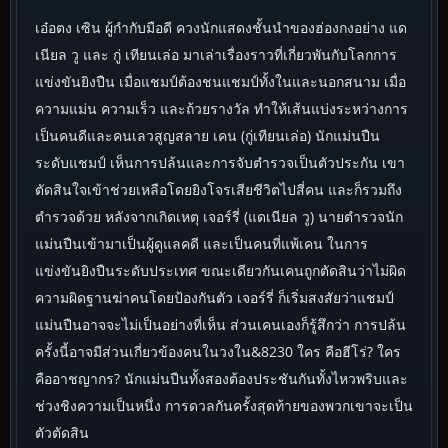
เอ๋อตง เซิน ผู้กำกับมือดี ควงนักแสดงชั้นนำของฮ่องกงอย่าง แด
เนียล วู และ กู่ เทียนเล่อ มาเล่าเรื่องราวที่เกี่ยวพันกับโลกการ
แข่งขันยิงปืน เมื่อแชมป์ต้องชนแชมป์ทั้งในและนอกสนาม เมื่อ
ความแม่น ความเร็ว และถ้วยรางวัล ทำให้เส้นแบ่งระหว่างการ
เป็นคนดีและคนเลวสูญสลาย เคน (กู่เทียนเล่อ) นักแม่นปืน
ระดับแชมป์ เห็นการปล้นและการจับตำรวจเป็นตัวประกัน เขา
ตัดสินใจเข้าช่วยเหลือโดยยิงโจรเสียชีวิตไปสี่คน และก็รวมถึง
ตำรวจด้วย หลังจากเกิดเหตุ เจอร์รี่ (แดเนียล วู) นายตำรวจนัก
แม่นปืนเข้ามาเป็นผู้ดูแลคดี และเป็นคนที่แพ้เคน ในการ
แข่งขันยิงปืนระดับประเทศ ขณะเดียวกันเคนถูกตัดสินว่าไม่ผิด
ความผิดฐานฆ่าคนโดยป้องกันตัว เจอร์รี่ ก็เริ่มสงสัยว่าแชมป์
แม่นปืนอาจจะไม่เป็นอย่างที่เห็น ส่วนเคนเองก็รู้สึกว่า การปล้น
ครั้งนี้อาจมีส่วนเกี่ยวข้องคนในวงใน&8230 ใคร คือฮีโร่? ใคร
คืออาชญากร? นักแม่นปืนทั้งสองต้องประชันกันทั้งไหวพริบและ
ช่วงชิงความเป็นหนึ่ง การดวลกันครั้งสุดท้ายของพวกเขาจะเป็น
ตัวตัดสิน