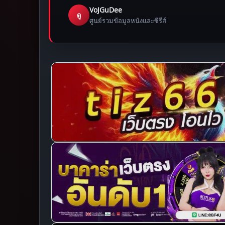
VoJGuDee
ดู
ศูนย์รวมข้อมูลหนังและซีรีส์