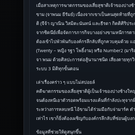
เมื่อสาเหตุการฆาตกรรมของเสี่ยสุชาติเจ้าของปางช้าง
ขาม (จาพนม ยีรัมย์) เนื่องจากเขาเป็นคนสุดท้ายที
ติ (จีจ้า ญาณิน วิสมิตะนันทน์ และธีรดา กิตติศิริป
จากซิดนีย์เพื่อจัดการภารกิจบางอย่างขามหนีการตามล่า
ต้องเข้าไปพัวพันกับองค์กรลึกลับที่ถูกควบคุมด้วย แอล
(Twenty – หญิง รฐา โพธิ์งาม) หรือ Number2 (มาริส
จา พนม ด้วยศิลปะการต่อสู้นานาชนิด เสี่ยงตายทุกวิ
ระบบ 3 มิติทุกขั้นตอน
เล่าเรื่องคร่าว ๆ แบบไม่สปอยล์
คดีฆาตกรรมของเสี่ยสุชาติผู้เป็นเจ้าของปางช้างใหญ่พ
จนต้องหนีเอาตัวรอดพร้อมแรงแค้นที่กำลังปะทุจา
ระหว่างการหลบหนี ไอ้ขามได้ร่วมมือกับจ่ามาร์ค ตำร
เท่าไร เขาก็ยิ่งต้องเผชิญกับองค์กรลึกลับที่ซ่อนผู้บง
ข้อมูลที่ช่วยให้ดูสนุกขึ้น