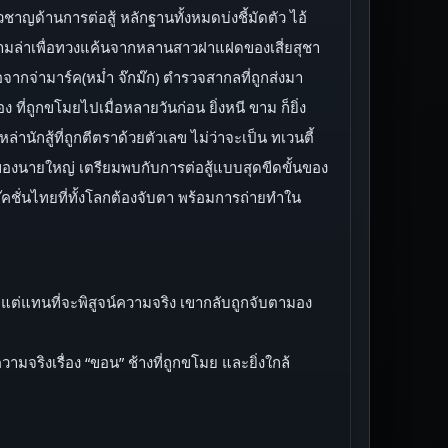
ชาญด้านการต่อสู้ หลักฐานทั้งหมดบ่งชี้มัดตัว ไอ้
ารตามล่าเพื่อทวงแค้นจากหลานสาวฝาแฝดของเสี่ยสุชา
ือจากจ่ามาร์ค(หม่ำ จ๊กม๊ก) ตำรวจสากลที่ถูกส่งมา
ที่ถูกขโมยไปเมื่อหลายวันก่อน ยิ่งหนี ขาม ก็ยิ่ง
านักสู้ที่ถูกตีตราด้วยตัวเลข ไม่ว่าจะเป็น ทเวนตี้
างของนายใหญ่ เตรียมพบกับการต่อสู้แบบสุดขีดขั้นของ
๊คชั่นไทยที่ทั้งโลกต้องจับตา พร้อมการถ่ายทำใน
้าย แต่แทนที่จะพิสูจน์ความจริง เขากลับถูกจับตามอง
จริงเรื่อง “ขอน” ช้างที่ถูกขโมย และยิ่งใกล้