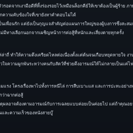
ัวรอดจากเงามือดีที่ทิ้งร่องรอยไว้เหมือนล็อกคีย์ให้เขาต้องเป็นผู้ร้าย 
ะจากความคับข้องใจที่เขายังหาคำตอบไม่ได้
เป็นเพื่อนรัก แต่ยังเป็นกุญแจสำคัญต่อแผนการใหญ่ของผู้บงการซึ่งสะสมแล
ไม่มีทางเลือกนอกจากเผชิญหน้าการต่อสู้ที่หนักและเสี่ยงตายทุกครั้ง
ล่ล่าถี่ ทำให้ความตึงเครียดไหลต่อเนื่องตั้งแต่ต้นจนเกือบหยุดหาย
ใจความผูกพันระหว่างคนกับสัตว์ที่ช่วยดึงอารมณ์ให้ไม่กลายเป็นแค่ไฟ
็มแรง โครงเรื่องพาไปทั้งการหนีไล่ การสืบเบาะแส และการปะทะอย่างหน
กว่าฉากต่อสู้
งเหตุผลอาจต้องตามอารมณ์กับการเฉลยแบบค่อยเป็นค่อยไป แต่ถ้าคุณอยา
นและความเร็วของหนังสายบู๊