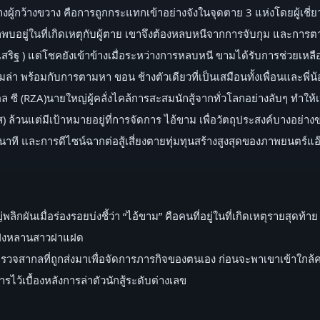
ผู้กว้างขวาง คือการถูกกระแทกเข้าอย่างจังในจุดตาย 3 แห่งโดยผู้เชี่ยว
่ถูกพบอยู่ในที่เกิดเหตุกับผู้ตาย เขาจึงต้องหลบหนีจากการจับกุม และก
ระเสริฐ ) แต่โชคยังเข้าข้างเมื่อระหว่างการหลบหนี ขามได้รับการช่วยเหล
 พร้อมกับการตามหา ขอน ช้างตัวเดียวที่เป็นเสมือนทั้งเพื่อนและพี่น้อง 
 ซี (RZA)นายใหญ่ผู้คลั่งไคล้การสะสมนักสู้จากทั่วโลกอย่างลับๆ ทำให้เหล่
) ล้วนแต่มีเป้าหมายอยู่ที่การจัดการ ไอ้ขาม เพื่อวัตถุประสงค์บางอย่
นาที และการดีไซน์ฉากต่อสู้เสี่ยงตายทุ่มทุนสร้างสูงสุดของภาพยนตร์แอ
ลิกผันเมื่อร่องรอยบ่งชี้ว่า “ไอ้ขาม” คือคนที่อยู่ในที่เกิดเหตุรายสุดท
กฝั่งหลานสาวฝาแฝด
วจสากลที่ถูกส่งมาเพื่อจัดการภารกิจของตนเอง ก่อนจะพาเขาเข้าใกล้ความ
การไว้เบื้องหลังการล่าตัวนักสู้ระดับต่างเลข