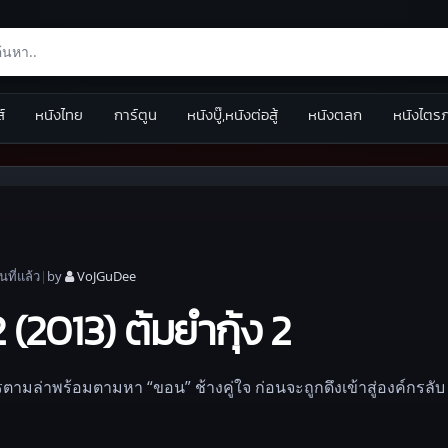
ส์
หนังไทย
การ์ตูน
หนังบู๊,หนังต่อสู้
หนังตลก
หนังไตร
อน
ที่แล้ว
|
by
VoJGuDee
2013) ต้มยำกุ้ง 2
มล่าพร้อมตามหา “ขอน” ช้างคู่ใจ ก่อนจะถูกดึงเข้าสู่องค์กรลับ