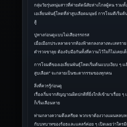
กลุ่มวัยรุ่นหนุ่มสาวที่ค่ายดัดนิสัยห่างไกลผู้คน รวมท
เอเลี่ยนพันธุ์โหดที่ล่าสูบเลือดมนุษย์ การโจมตีเริ่
สู้
ปูทางก่อนดูแบบไม่เสียอรรถรส
เมื่อเมือกประหลาดจากท้องฟ้าตกลงกลางทะเลทราย ชีวิต
ตำรวจขาลุย ต้องจับมือกันทั้งที่ความไว้ใจก็ไม่เคยเต
การโจมตีของเอเลี่ยนพันธุ์โหดเริ่มต้นแบบเงียบ ๆ แล้
สูบเลือด” จะกลายเป็นชะตากรรมของทุกคน
สิ่งที่ควรรู้ก่อนดู
เรื่องเริ่มจากสัญญาณผิดปกติที่ยิ่งใกล้เข้ามาเรื่อย
ก็เริ่มเลือนหาย
ท่ามกลางความตึงเครียด พวกเขาต้องวางแผนหลบหลีก
กับบทบาทของร้อธและแคลร์ค่อย ๆ เปิดเผยว่าใครมีเค