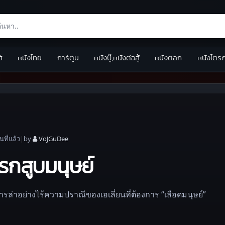
ส์
หนังไทย
การ์ตูน
หนังบู๊,หนังต่อสู้
หนังตลก
หนังไตร
อน
ที่แล้ว
|
by
VoJGuDee
นรกสูบมนุษย์
การล่าอย่างไร้ความปราณีของเอเลี่ยนที่ต้องการ “เลือดมนุษย์”