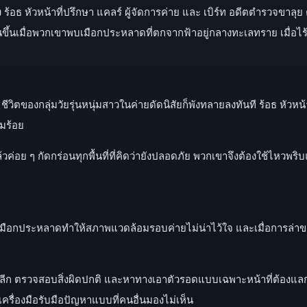
ั้ง ร้อธ หัวหน้าที่ปรึกษา แคลร์ ผู้จัดการค่าย และ เบิร์ท อดีตตำรวจขาลุย
มต้นขึ้นเมื่อพวกเขาพบเมือกประหลาดที่ตกจากฟ้าอยู่กลางทะเลทราย เมื่อไร้ท
ของกลุ่มวัยรุ่นหนุ่มสาวในค่ายดัดนิสัยก็พังทลายลงทันที ร้อธ หัวหน้าท
็มร้อย
วค่อย ๆ กัดกร่อนทุกพื้นที่ที่คิดว่ายังปลอดภัย พวกเขาจึงต้องใช้ไหวพริ
 ๆ เมือกประหลาดทำให้สภาพแวดล้อมรอบค่ายไม่น่าไว้ใจ และเมื่อการล่าของเอเ
 ตรวจสอบสิ่งผิดปกติ และหาทางเอาตัวรอดแบบเฉพาะหน้าที่ต้องแลกกับ
รื่องมือรับมือปัญหาแบบที่คนอื่นมองไม่เห็น