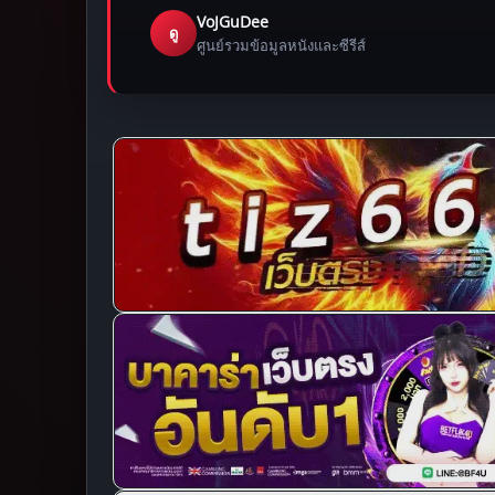
VoJGuDee
ดู
ศูนย์รวมข้อมูลหนังและซีรีส์