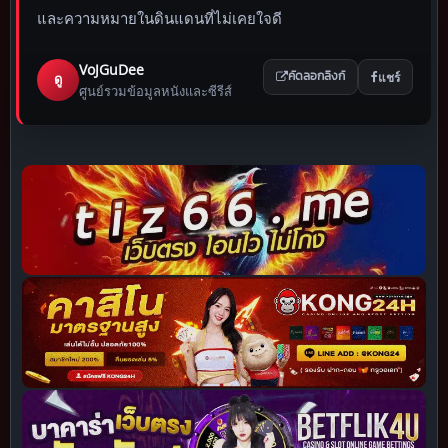
และความหมายในดินแดนที่ไม่เคยใจดี
VoJGuDee
แชร์
ดู
คัดลอกลิงก์
ศูนย์รวมข้อมูลหนังและซีรีส์