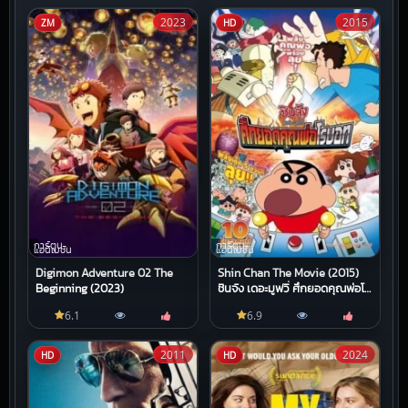
2023
2015
ZM
HD
การ์ตูน
การ์ตูน
แอนิเมชัน
แอนิเมชัน
Digimon Adventure 02 The
Shin Chan The Movie (2015)
Beginning (2023)
ชินจัง เดอะมูฟวี่ ศึกยอดคุณพ่อโร
บอท
6.1
6.9
2011
2024
HD
HD