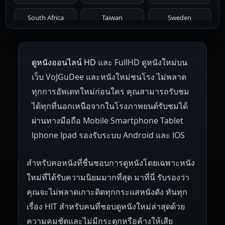
1961
1959
1958
1955
1954
South Africa
Taiwan
Sweden
1953
1952
1951
1950
1946
Netherlands
Russia
Poland
ดูหนังออนไลน์ HD
และ FullHD ดูหนังใหม่บน
1945
1942
1941
1940
1939
Hungary
Denmark
Bulgaria
เว็บ VoJGuDee และหนังใหม่ชนโรง ไม่พลาด
Czech Republic
Brazil
Turkey
1938
1937
1930
1928
1916
ทุกการอัพเดทใหม่ก่อนใคร คุณสามารถรับชม
ได้ทุกที่นอกเหนือจากในโรงภาพยนต์รับชมได้
ผ่านทางมือถือ Mobile Smartphone Tablet
Iphone Ipad รองรับระบบ Android และ IOS
สำหรับคอหนังที่ชื่นชอบการดูหนังโดยเฉพาะหนัง
ใหม่ที่ได้รับความนิยมมากที่สุด มาที่นี่ รับรองว่า
คุณจะไม่พลาดเกาะติดทุกกระแสหนังดัง ทันทุก
เรื่อง HIT สำหรับคนที่ชอบดูหนังใหม่ล่าสุดด้วย
ความคมชัดและไม่มีกระตุกหรือค้างให้เสีย