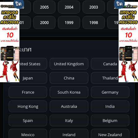
2006
2005
2004
2003
2002
2001
2000
1999
1998
1997
1996
1995
1994
1993
1992
ประเทศ
1991
1990
1989
1988
1987
United States
United Kingdom
Canada
1986
1985
1984
1983
1982
Japan
China
Thailand
1981
1980
1979
1978
1977
France
South Korea
Germany
1976
1975
1974
1973
1972
Hong Kong
Australia
India
1971
1970
1969
1968
1967
Spain
Italy
Belgium
1966
1965
1964
1963
1962
Mexico
Ireland
New Zealand