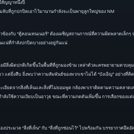
ีสัญญาหนึ่งปี
ความลับที่ถูกปกปิดเอาไว้มานานกำลังจะเป็นพายุลูกใหญ่ของ NM
เกี่ยวข้องกับ “ตู้คอนเทนเนอร์” ต้องเผชิญสถานการณ์ที่ความผิดพลาดเล็ก
น่ที่กำลังปกปิดบางอย่างอยู่กันแน่
ื่อมีสิ่งผิดปกติเกิดขึ้นในพื้นที่ที่ถูกมองข้าม เหล่าตัวละครพยายามควบ
่ยิ่งสืบ ยิ่งพบว่าความสัมพันธ์ของพวกเขาไม่ได้ “บังเอิญ” อย่างที่คิด
ละเอียดจากสิ่งที่เห็นและสิ่งที่ไม่ยอมพูด กล้องพาเราติดตามความคลาดเค
ครกำลังใช้ความเงียบเป็นอาวุธ ขณะที่ความกดดันเพิ่มขึ้น การเลือกของแต
งประมวล “สิ่งที่เห็น” กับ “สิ่งที่ถูกซ่อนไว้” ไปพร้อมกัน บรรยากาศอึดอั