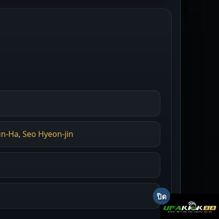
un-Ha
,
Seo Hyeon-jin