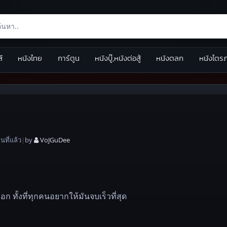
ส์
หนังไทย
การ์ตูน
หนังบู๊,หนังต่อสู้
หนังตลก
หนังไตร
อน
ที่แล้ว
|
by
VoJGuDee
ก ทั้งที่ทุกคนอยากให้มันจบเร็วที่สุด