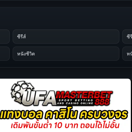
ซีรีส์
ซี
หนังชีวิต
หน