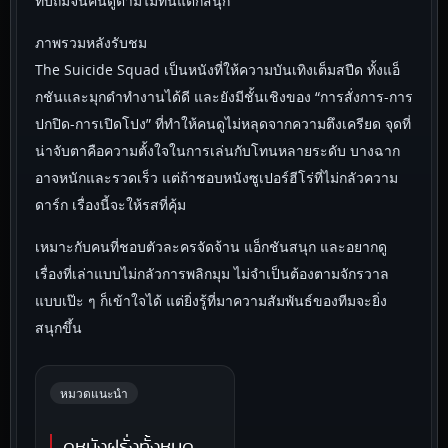
ทับถมจนคนดูตามไม่ทันแต่ก็สนุก
ภาพรวมหลังรับชม
The Suicide Squad เป็นหนังที่ให้ความบันเทิงเต็มสปีด ทั้งแอ็
กชันและมุกดำทำงานได้ดี และยังมีชั้นเชิงของ “การสั่งการ-การ
ปกปิด-การเปิดโปง” ที่ทำให้คนดูไม่หลุดจากความตึงเครียด จุดที่
น่าจับตาคือความตั้งใจในการเล่นกับโทนหลายระดับ บางฉาก
อาจหนักและรวดเร็ว แต่ถ้าชอบหนังซูเปอร์ฮีโร่ที่ไม่กลัวความ
ดาร์ก เรื่องนี้จะให้รสที่คุ้ม
เหมาะกับคนที่ชอบตัวละครจัดจ้าน แอ็กชันสนุก และอยากดู
เรื่องที่เล่าแบบไม่กลัวการพลิกมุม ไม่จำเป็นต้องตามจักรวาล
แบบเป๊ะ ๆ ก็เข้าใจได้ แต่ยิ่งรู้ที่มาความสัมพันธ์ของทีมจะยิ่ง
สนุกขึ้น
หมวดแนะนำ
ดูหนังฝรั่งทั้งหมด