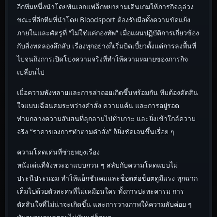
อีกทีมหนึ่งนำโดยพันเอกแฟล็กพยายามเดินเกมให้ภารกิจลุล่วง
ขณะที่อีกทีมที่นำโดย Bloodsport ต้องรับมือทั้งความขัดแย้ง
ภายในและศัตรูที่ “ไม่ใช่แค่กองทัพ” เมื่อแผนปฏิบัติการเกี่ยวข้อง
กับสิ่งทดลองลึกลับ เรื่องทุกอย่างก็เริ่มบิดเบี้ยวตั้งแต่การลงพื้นที่
ไปจนถึงการเปิดโปงความจริงที่ทำให้ความหมายของภารกิจ
เปลี่ยนไป
เมื่อความพังทลายและการล่าถอยเกิดขึ้นพร้อมกัน ทีมต้องตัดสิน
ใจแบบเฉือนคมระหว่างคำสั่ง ความแค้น และการอยู่รอด
ท่ามกลางความสับสนที่ลุกลามไปทั่วเกาะ และยิ่งเข้าใกล้ความ
จริง “ราคาของการทำตามคำสั่ง” ก็ยิ่งชัดเจนขึ้นเรื่อย ๆ
ความโดดเด่นที่ช่วยพยุงเรื่อง
หนังเด่นที่จังหวะฮาแบบกวน ๆ สลับกับความโหดแบบไม่
ประนีประนอม ทำให้แอ็กชันคมและช็อตต่อช็อตดูมีแรง ทุกฉาก
เต็มไปด้วยตัวละครที่ไม่เหมือนใคร ทั้งการปะทะคารม การ
ตัดสินใจที่ไม่น่าจะเกิดขึ้น และการวางภาพให้ความลับค่อย ๆ