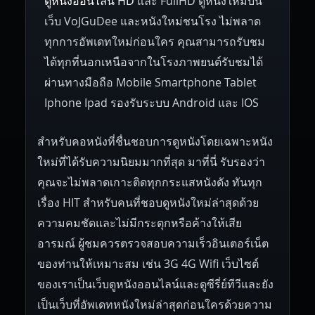
ดูหนังออนไลน์ HD
และ FullHD ดูหนังใหม่บน
1945
1942
1941
1940
1939
Hungary
Denmark
Bulgaria
เว็บ VoJGuDee และหนังใหม่ชนโรง ไม่พลาด
Czech Republic
Brazil
Turkey
1938
1937
1930
1928
1916
ทุกการอัพเดทใหม่ก่อนใคร คุณสามารถรับชม
ได้ทุกที่นอกเหนือจากในโรงภาพยนต์รับชมได้
ผ่านทางมือถือ Mobile Smartphone Tablet
Iphone Ipad รองรับระบบ Android และ IOS
สำหรับคอหนังที่ชื่นชอบการดูหนังโดยเฉพาะหนัง
ใหม่ที่ได้รับความนิยมมากที่สุด มาที่นี่ รับรองว่า
คุณจะไม่พลาดเกาะติดทุกกระแสหนังดัง ทันทุก
เรื่อง HIT สำหรับคนที่ชอบดูหนังใหม่ล่าสุดด้วย
ความคมชัดและไม่มีกระตุกหรือค้างให้เสีย
อารมณ์ ผู้ชมควรตรวจสอบความเร็วอินเตอร์เน็ต
ของท่านให้เหมาะสม เช่น 3G 4G Wifi เว็บไซต์
ของเราเป็นเว็บดูหนังออนไลน์และดูซีรี่ย์ทีวีและยัง
เป็นเว็บที่อัพเดทหนังใหม่ล่าสุดก่อนใครด้วยความ