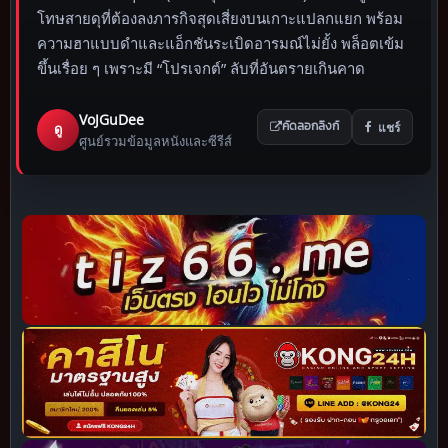
โทษสายดุที่ต้องลงภารกิจสุดเสี่ยงบนเกาะแปลกแยก พร้อม
ความฮาแบบดำและแอ็กชันระเบิดอารมณ์ไม่ยั้ง พล็อตเข้ม
ขึ้นเรื่อย ๆ เพราะมี “โปรเจกต์” ลับที่อันตรายเกินคาด
VoJGuDee
แชร์
ดู
คัดลอกลิงก์
ศูนย์รวมข้อมูลหนังและซีรีส์