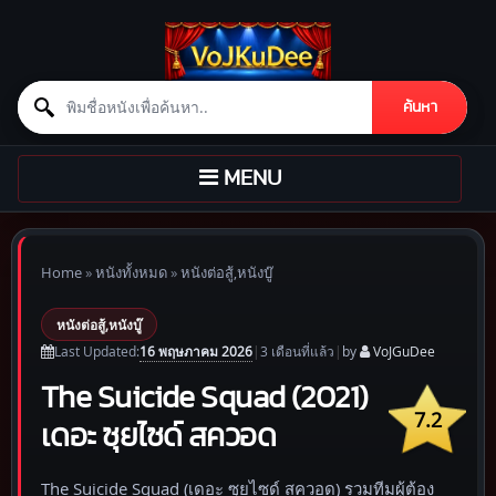
Search for:
ค้นหา
Skip to content
TOGGLE
MENU
NAVIGATION
Home
»
หนังทั้งหมด
»
หนังต่อสู้,หนังบู๊
หนังต่อสู้,หนังบู๊
16 พฤษภาคม 2026
Last Updated:
|
3 เดือน
ที่แล้ว
|
by
VoJGuDee
The Suicide Squad (2021)
7.2
เดอะ ซุยไซด์ สควอด
The Suicide Squad (เดอะ ซุยไซด์ สควอด) รวมทีมผู้ต้อง