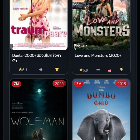
หนัง
หนัง
ต่อสู้,หนัง
ตลก
บู๊
Duets (2000) มือจับไมค์ ใจหา
Love and Monsters (2020)
รัก
6.1
6.9
2025
2019
ZM
ZM