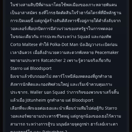
ในช่วงสามสิบปีที่ผ่านมาโดยใช้พลเมืองของเกาะหลายพันคน
เป็นอาสาสมัคร ธงที่โกรธจัดตัดสินใจรั่วฮาร์ดไดรฟ์ที่มีหลักฐาน
การเปิดเผยนี้ แต่ถูกผู้สร้างสันติสังหารซึ่งอยู่ภายใต้คำสั่งลับจาก
วอลเลอร์เพื่อปกปิดการมีส่วนร่วมของสหรัฐฯในการทดลอง
ในขณะเดียวกัน การปะทะกันระหว่าง Squad และกองทัพ
Corto Maltese ทำให้ Polka-Dot Man บังเอิญวางระเบิดก่อน
เวลาอันควร เมื่อสิ่งอำนวยความสะดวกพังทลาย Peacemaker
พยายามประหาร Ratcatcher 2 เพราะรู้ความจริงเกี่ยวกับ
Starro แต่ Bloodsport
ยิงเขาแล้วขับรถออกไป สตาร์โรหนีห้องทดลองที่ถูกทำลาย
สังหารนักคิดและกองทัพส่วนใหญ่ และเริ่มเข้าควบคุมเกาะ
ประชากร. Waller บอก Squad ว่าภารกิจของพวกเขาเสร็จสิ้น
แล้วเมื่อ Jötunheim ถูกทำลาย แต่ Bloodsport
เลือกที่จะเพิกเฉยต่อเธอและนำเพื่อนร่วมทีมไปต่อสู้กับ Starro
วอลเลอร์พยายามประหารชีวิตหมู่ แต่ถูกลูกน้องของเธอไร้ความ
สามารถ ระหว่างการสู้รบ มนุษย์ลายจุดถูกฆ่า ฮาร์เลย์เจาะตา
ของสตาร์โร และ Ratcatcher 2