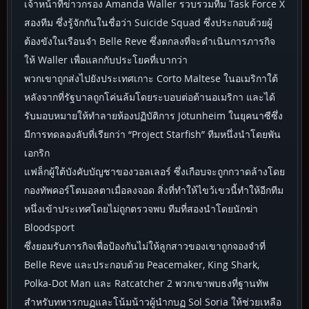
เจ้าหน้าที่ข่าวกรอง Amanda Waller รวบรวมทีม Task Force X
สองทีม ซึ่งรู้จักกันในชื่อว่า Suicide Squad ซึ่งประกอบด้วยผู้
ต้องขังในเรือนจำ Belle Reve ซึ่งตกลงที่จะดำเนินการภารกิจ
ให้ Waller เพื่อแลกกับประโยคที่เบากว่า
พวกเขาถูกส่งไปยังประเทศเกาะ Corto Maltese ในอเมริกาใต้
หลังจากที่รัฐบาลถูกโค่นล้มโดยระบอบต่อต้านอเมริกา และได้
รับมอบหมายให้ทำลายห้องปฏิบัติการ Jötunheim ในยุคนาซีซึ่ง
มีการทดลองลับที่เรียกว่า “Project Starfish” ทีมหนึ่งนำโดยพัน
เอกริก
แฟล็กผู้ใต้บังคับบัญชาของวอลเลอร์ ซึ่งเกือบจะถูกกวาดล้างโดย
กองทัพคอร์โตมอลตาเมื่อลงจอด สิ่งที่ทำให้ไขว้เขวนี้ทำให้อีกทีม
หนึ่งเข้าประเทศโดยไม่ถูกตรวจพบ ทีมที่สองนำโดยนักฆ่า
Bloodsport
ซึ่งยอมรับภารกิจเพื่อป้องกันไม่ให้ลูกสาวของเขาถูกจองจำที่
Belle Reve และประกอบด้วย Peacemaker, King Shark,
Polka-Dot Man และ Ratcatcher 2 พวกเขาพบธงที่ฐานทัพ
สำหรับทหารกบฏและโน้มน้าวผู้นำกบฏ Sol Soria ให้ช่วยเหลือ