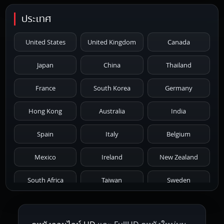
1996
1995
1994
1993
1992
ประเทศ
1991
1990
1989
1988
1987
United States
United Kingdom
Canada
1986
1985
1984
1983
1982
Japan
China
Thailand
1981
1980
1979
1978
1977
France
South Korea
Germany
1976
1975
1974
1973
1972
Hong Kong
Australia
India
1971
1970
1969
1968
1967
Spain
Italy
Belgium
1966
1965
1964
1963
1962
Mexico
Ireland
New Zealand
1961
1959
1958
1955
1954
South Africa
Taiwan
Sweden
1953
1952
1951
1950
1946
Netherlands
Russia
Poland