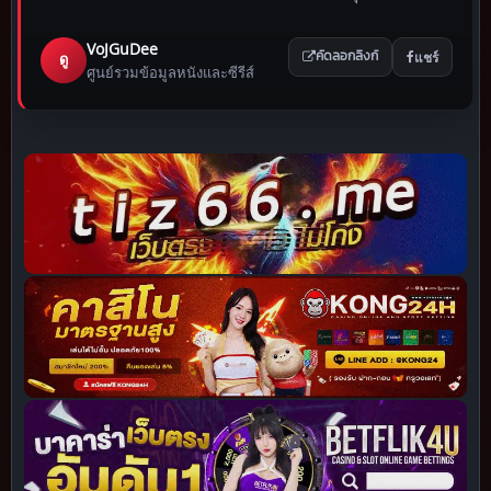
VoJGuDee
แชร์
ดู
คัดลอกลิงก์
ศูนย์รวมข้อมูลหนังและซีรีส์