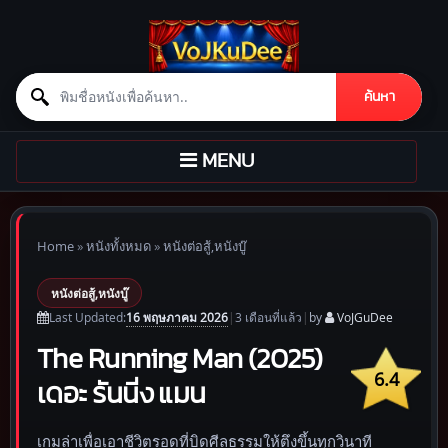
Search for:
ค้นหา
Skip to content
TOGGLE
MENU
NAVIGATION
Home
»
หนังทั้งหมด
»
หนังต่อสู้,หนังบู๊
หนังต่อสู้,หนังบู๊
16 พฤษภาคม 2026
Last Updated:
|
3 เดือน
ที่แล้ว
|
by
VoJGuDee
The Running Man (2025)
6.4
เดอะ รันนิ่ง แมน
เกมล่าเพื่อเอาชีวิตรอดที่บิดศีลธรรมให้ตึงขึ้นทุกวินาที