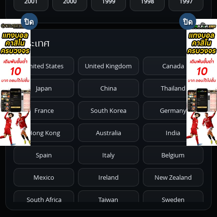
2001
2000
1999
1998
1997
1996
1995
1994
1993
1992
ประเทศ
1991
1990
1989
1988
1987
United States
United Kingdom
Canada
1986
1985
1984
1983
1982
Japan
China
Thailand
1981
1980
1979
1978
1977
France
South Korea
Germany
1976
1975
1974
1973
1972
Hong Kong
Australia
India
1971
1970
1969
1968
1967
Spain
Italy
Belgium
1966
1965
1964
1963
1962
Mexico
Ireland
New Zealand
1961
1959
1958
1955
1954
South Africa
Taiwan
Sweden