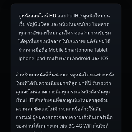
1953
1952
1951
1950
1946
Netherlands
Russia
Poland
ดูหนังออนไลน์ HD
และ FullHD ดูหนังใหม่บน
1945
1942
1941
1940
1939
Hungary
Denmark
Bulgaria
เว็บ VoJGuDee และหนังใหม่ชนโรง ไม่พลาด
Czech Republic
Brazil
Turkey
1938
1937
1930
1928
1916
ทุกการอัพเดทใหม่ก่อนใคร คุณสามารถรับชม
ได้ทุกที่นอกเหนือจากในโรงภาพยนต์รับชมได้
ผ่านทางมือถือ Mobile Smartphone Tablet
Iphone Ipad รองรับระบบ Android และ IOS
สำหรับคอหนังที่ชื่นชอบการดูหนังโดยเฉพาะหนัง
ใหม่ที่ได้รับความนิยมมากที่สุด มาที่นี่ รับรองว่า
คุณจะไม่พลาดเกาะติดทุกกระแสหนังดัง ทันทุก
เรื่อง HIT สำหรับคนที่ชอบดูหนังใหม่ล่าสุดด้วย
ความคมชัดและไม่มีกระตุกหรือค้างให้เสีย
อารมณ์ ผู้ชมควรตรวจสอบความเร็วอินเตอร์เน็ต
ของท่านให้เหมาะสม เช่น 3G 4G Wifi เว็บไซต์