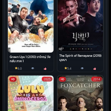
หนัง
HD
หนัง
HD
The Spirit of Ramayana (2019)
Grown Ups 1 (2010) ขาใหญ่ วัย
บุษบา
กลับ ภาค 1
6.0
5.4
2025
2014
HD
HD