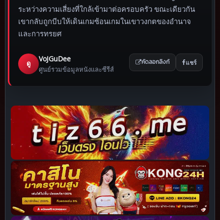
ระหว่างความเสี่ยงที่ใกล้เข้ามาต่อครอบครัว ขณะเดียวกัน
เขากลับถูกบีบให้เดินเกมซ้อนเกมในเขาวงกตของอำนาจ
และการทรยศ
VoJGuDee
แชร์
ดู
คัดลอกลิงก์
ศูนย์รวมข้อมูลหนังและซีรีส์