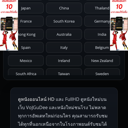
Japan
China
Thailand
1981
1980
1979
1978
1977
France
South Korea
Germany
1976
1975
1974
1973
1972
Hong Kong
Australia
India
1971
1970
1969
1968
1967
Spain
Italy
Belgium
1966
1965
1964
1963
1962
Mexico
Ireland
New Zealand
1961
1959
1958
1955
1954
South Africa
Taiwan
Sweden
1953
1952
1951
1950
1946
Netherlands
Russia
Poland
ดูหนังออนไลน์ HD
และ FullHD ดูหนังใหม่บน
1945
1942
1941
1940
1939
Hungary
Denmark
Bulgaria
เว็บ VoJGuDee และหนังใหม่ชนโรง ไม่พลาด
Czech Republic
Brazil
Turkey
1938
1937
1930
1928
1916
ทุกการอัพเดทใหม่ก่อนใคร คุณสามารถรับชม
ได้ทุกที่นอกเหนือจากในโรงภาพยนต์รับชมได้