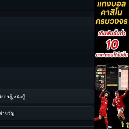
งต่อสู้,หนังบู๊
ย่าขวัญ