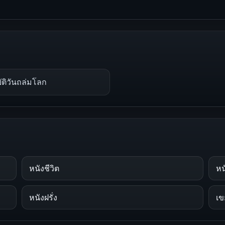
ัติวันถล่มโลก
หนังชีวิต
หนั
หนังฝรั่ง
เข