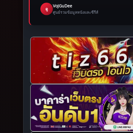
VoJGuDee
ดู
ศูนย์รวมข้อมูลหนังและซีรีส์