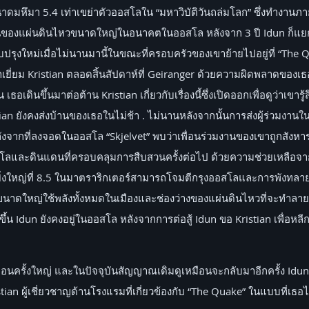
ดมหึมา 5.4 เท่าเขย่าตัวออสโลใน “มหาวิบัติวันถล่มโลก” ซึ่งทำงานภา
นของแผ่นดินไหวขนาดใหญ่ในอนาคตในออสโล หลังจาก 3 ปี Idun ก็แยก
รับปรุงใหม่เมื่อไม่นานมานี้ในขณะที่ครอบครัวของเขาย้ายไปอยู่ที่ “The
มาเยี่ยม Kristian ตลอดสิ้นสัปดาห์ที่ Geiranger ด้วยความผิดพลาดของเ
คน เธอเดินขึ้นมาต่อต้าน Kristian เกี่ยวกับเรื่องนี้ซึ่งเปิดออกเพื่อดูว่าเ
tian ยังคงส่งบ้านของเธอในไม่ช้า . ไม่นานหลังจากนั้นการส่งผู้ร่วมงาน
จากที่ลงจอดในออสโล “Skjelvet” พบว่าเพื่อนร่วมงานของเขาถูกสัง
โลและดินแดนที่ครอบคลุมการสืบสวนครั้งต่อไป ด้วยความช่วยเหลือจา
บอันยิ่งใหญ่ที่ 8.5 ในมาตราริกเตอร์สามารถโจมตีกรุงออสโลและการพังทล
นาดใหญ่ใช้พลังทั้งหมดในเมืองและช่องว่างของแผ่นดินไหวที่จะทำลายโ
ึ้น Idun ยังคงอยู่ในออสโล หลังจากการต่อสู้ Idun ขอ Kristian เพื่อหล
ือนครั้งใหญ่ และในปัจจุบันสัญญาณเดิมดูเหมือนจะกลับมาอีกครั้ง Idu
n ผู้เชี่ยวชาญด้านโรงแรมที่เกี่ยวข้องกับ “The Quake” ในแบบที่เธอไ