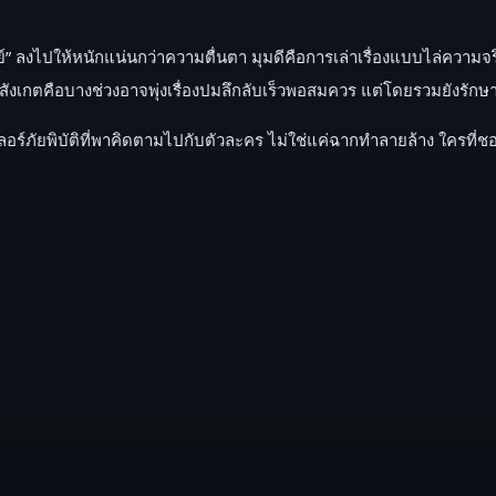
ุษย์” ลงไปให้หนักแน่นกว่าความตื่นตา มุมดีคือการเล่าเรื่องแบบไล่ควา
ังเกตคือบางช่วงอาจพุ่งเรื่องปมลึกลับเร็วพอสมควร แต่โดยรวมยังรัก
์ภัยพิบัติที่พาคิดตามไปกับตัวละคร ไม่ใช่แค่ฉากทำลายล้าง ใครที่ชอบเ