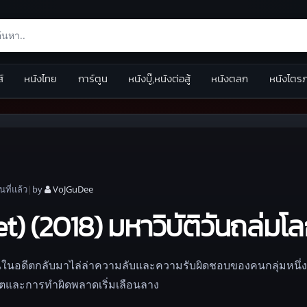
ส์
หนังไทย
การ์ตูน
หนังบู๊,หนังต่อสู้
หนังตลก
หนังไตร
อน
ที่แล้ว
|
by
VoJGuDee
t) (2018) มหาวิบัติวันถล่มโ
าณในอดีตกลับมาไล่ล่าความลับและความรับผิดชอบของคนกลุ่มหนึ่ง
ีวิตและการทำผิดพลาดเริ่มเลือนลาง