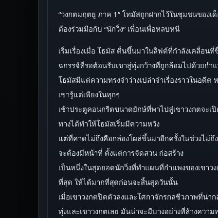
“วงกตมฤตยู ภาค 1” โทมัสถูกฝากไว้ในชุมชนของเด็ก
ต้องร่วมมือกับ “นักวิ่ง” เพื่อนเพื่อหลบหนี
เริ่มเรื่องเมื่อ โธมัส ตื่นขึ้นมาในลิฟต์ที่กำลังเค
ฉกรรจ์ที่รอต้อนรับเขาสู่ทุ่งกว้างที่ถูกล้อมไปด้ว
โธมัสมีแต่ความทรงจำว่างเปล่าจำเรื่องราวในอดีต หรื
เขารู้แต่เพียงในทุกๆ
เช้าประตูคอนกรีตขนาดยักษ์ที่พาไปสู่เขาวงกตจะเปิ
ทางได้ทำให้โธมัสเริ่มมีความหวัง
แต่ที่คาดไม่ถึงคือกล่องโผล่ขึ้นมาอีกครั้งในช่วงไม่ถึ
จะต้องมีหน้าที่ ตั้งแต่การจัดสวน ก่อสร้าง
เป็นหนึ่งในสุดยอดนักวิ่งที่ทำแผนที่กำแพงของเขาว
ที่สุด ให้ได้มากที่สุดก่อนจะสิ้นสุดวันนั้น
เมื่อเขาวงกตปิดตัวลงและโศกาจักรกลชีวภาพที่น่ากลัว
ทุ่งและเขาวงกตเลย มันน่าจะมีบางอย่างที่ล้างคว