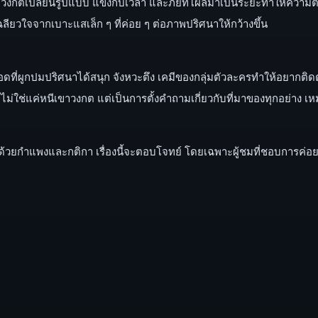
 เขาวงกตเปลี่ยนรูปแบบ แข่งกับเวลา และภัยที่โผล่มาเป็นระยะทำให้คว
ียวใจจากเบาะแสเล็ก ๆ ที่ค่อย ๆ ต่อภาพปริศนาให้กว้างขึ้น
อดที่ผูกปมปริศนาได้สนุก จังหวะตึง เคมีของกลุ่มตัวละครทำให้อยากติด
ช่แค่หนีเขาวงกต แต่เป็นการตั้งคำถามเกี่ยวกับที่มาของทุกอย่าง เ
้วยกำแพงและกติกา เรื่องนี้จะตอบโจทย์ โดยเฉพาะผู้ชมที่ชอบการค่อย