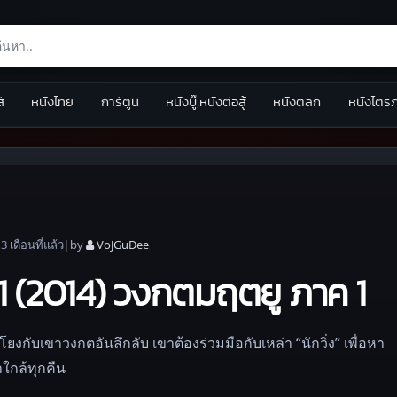
ส์
หนังไทย
การ์ตูน
หนังบู๊,หนังต่อสู้
หนังตลก
หนังไตร
|
3 เดือน
ที่แล้ว
|
by
VoJGuDee
 (2014) วงกตมฤตยู ภาค 1
ยงกับเขาวงกตอันลึกลับ เขาต้องร่วมมือกับเหล่า “นักวิ่ง” เพื่อหา
ใกล้ทุกคืน