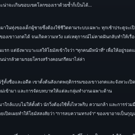
น่าจะเกินขอบเขตโลกของเราด้วยซ้ำก็เป็นได้…
ามาในทุ่งของเด็กผู้ชายซึ่งต้องใช้ชีวิตตามระบบเฉพาะ ทุกเช้าประตูจะเ
ของเขาวงกตได้ จนเกิดความหวัง แต่เหตุการณ์ไม่คาดฝันกลับทำให้เรื่อง
นคนแรก แต่ยังพาเบาะแสให้โธมัสเข้าใจว่า “ทุกคนมีหน้าที่” เพื่อให้อยู่รอ
ิตอันน่ากลัวตามรอยโครงสร้างคอนกรีตมาไล่ล่า
ทั้งชื่อและอดีต เขาตั้งต้นสังเกตพฤติกรรมของเขาวงกตและจังหวะเปิดปิด
คนใหม่เข้ามา และการจัดบทบาทให้แต่ละกลุ่มทำงานเฉพาะด้าน
ใกล้แบบไม่ให้ตั้งตัว นักวิ่งต้องใช้ทั้งไหวพริบ ความกล้า และการร่วมม
อยเปิดเผยทำให้โธมัสสงสัยว่า “การลบความทรงจำ” ของเขาอาจเป็นกุญแจท