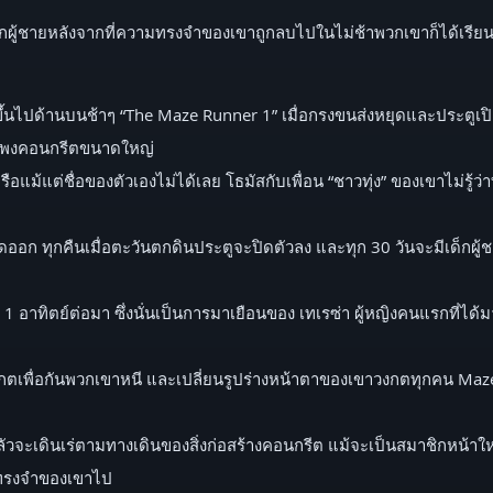
ผู้ชายหลังจากที่ความทรงจำของเขาถูกลบไปในไม่ช้าพวกเขาก็ได้เรียนรู
ลื่อนที่ขึ้นไปด้านบนช้าๆ “The Maze Runner 1” เมื่อกรงขนส่งหยุดและประต
ยกำแพงคอนกรีตขนาดใหญ่
อแม้แต่ชื่อของตัวเองไม่ได้เลย โธมัสกับเพื่อน “ชาวทุ่ง” ของเขาไม่รู้ว
ดออก ทุกคืนเมื่อตะวันตกดินประตูจะปิดตัวลง และทุก 30 วันจะมีเด็กผู้
ง 1 อาทิตย์ต่อมา ซึ่งนั่นเป็นการมาเยือนของ เทเรซ่า ผู้หญิงคนแรกที่ได้มาเห
งกตเพื่อกันพวกเขาหนี และเปลี่ยนรูปร่างหน้าตาของเขาวงกตทุกคน Maze
จะเดินเร่ตามทางเดินของสิ่งก่อสร้างคอนกรีต แม้จะเป็นสมาชิกหน้าใหม่หร
ามทรงจำของเขาไป