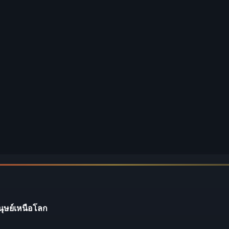
นุษย์เหนือโลก