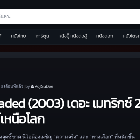
ส์
หนังไทย
การ์ตูน
หนังบู๊,หนังต่อสู้
หนังตลก
หนังไตร
|
3 เดือน
ที่แล้ว
|
by
VoJGuDee
aded (2003) เดอะ เมทริกซ์ 2
์เหนือโลก
จุดชี้ขาด นีโอต้องเผชิญ “ความจริง” และ “ทางเลือก” ที่หนักขึ้น