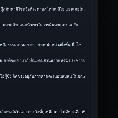
สู้? คุ้มค่ามิใช่หรือที่จะตาย? โทมัส นีโอ แอนเดอสัน
ส) เคยถามมาแล้วก่อนหน้าเขาในการค้นหาและยอมรับ
่เหนือธรรมดาของเขา อย่างหนักหน่วงยิ่งขึ้นเมื่อไซ
นุษยชาติจะเข้ามาถึงดินแดนส่วนน้อยแห่งนี้ ประชากร
ีโอผู้ซึ่ง ติดข้องอยู่กับการคาดคะเนอันสับสน ในขณะ
ับคำถามในใจและภารกิจที่ดูเหมือนจะไม่มีทางเลือกที่