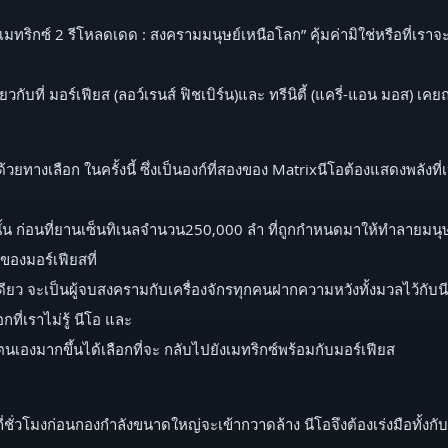
 เมทริกซ์ 2 รีโหลดเดด : สงครามมนุษย์เหนือโลก” คุ้มค่ามิใช่หรือที่เราจะ
ดียวกับที่ มอร์เฟียส (ลอว์เรนส์ ฟิชเบิร์น)และ ทรีนิตี้ (แครี่-แอน มอ
ด้วยทางเลือก ในครั้งนี้ ซึ่งเป็นองก์ที่สองของ Matrixนีโอต้องแสดงพลังที
ท่านั้น ก่อนที่ยานเซ็นทิเนลจำนวน250,000 ลำ ที่ถูกกำหนดมาให้ทำลายม
ของมอร์เฟียสที่
เดียว จะเป็นผู้จบสงครามกับเครื่องจักรทุกคนฝากความหวังทั้งมวลไว้กับน
ที่เราไม่รู้ นีโอ และ
นในตนเองมากขึ้นได้เลือกที่จะ กลับไปยังเมทริกซ์พร้อมกับมอร์เฟียส
ี่ชั่วโมงก่อนกองกำลังขนาดใหญ่จะเข้ากวาดล้าง นีโอจึงต้องเร่งมือทั้งก