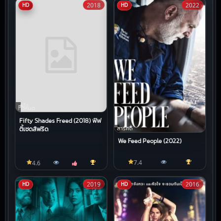
2018
2022
HD
HD
หนัง
ทั้งหมด
Fifty Shades Freed (2018) ฟิฟ
สารคดี
ตี้เชดส์ฟรีด
We Feed People (2022)
7.4
4.6
2019
2016
HD
HD