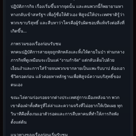
ปฏิบัติภารกิจ เรื่องเริ่มขึ้นจากจุดนั้น และคนพวกนี้ก็พยายามหา
ทางกลับเข้าสหรัฐฯ เพื่อกู้ชื่อให้ตัวเอง พิสูจน์ให้ประเทศชาติรู้ว่า
พวกเขาบริสุทธิ์ และสืบหาว่าใครคือผู้รับผิดชอบที่แท้จริงต่อสิ่งที่
เกิดขึ้น…
ภาพรวมของเรื่องก่อนรับชม
หกคนปฏิบัติการสายลุยถูกหักหลังและทิ้งให้ตายในป่า ท่ามกลาง
ภารกิจที่ดูเหมือนจะเป็นแค่ “งานกำจัด” แต่กลับเต็มไปด้วย
เงื่อนงำและการใส่ร้ายจนพวกเขากลายเป็นแพะรับบาป ต้องเอา
ชีวิตรอดก่อน แล้วค่อยหาหลักฐานเพื่อพิสูจน์ความบริสุทธิ์ของ
ตนเอง
ขณะไล่ตามร่องรอยจากต่างประเทศสู่การเมืองหลังฉาก พวก
เขาต้องฝ่าทั้งศัตรูที่ไล่ล่าและความจริงที่ไม่อยากให้เปิดเผย ทุก
วินาทีคือทั้งเกมเอาตัวรอดและการสืบหาคนที่ทำให้ภารกิจพัง
ตั้งแต่ต้น
แนวทางของเรื่องก่อนเริ่มรับชม