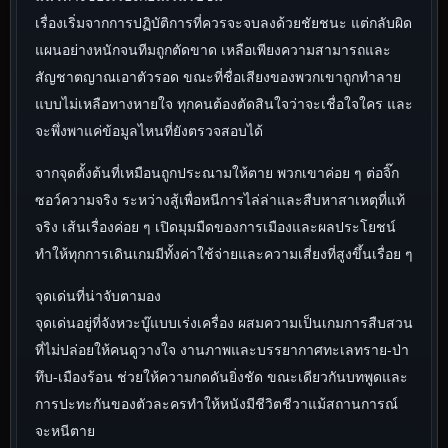
เรื่องเริ่มจากการปฏิบัติการที่ควรจะจบลงด้วยชัยชนะ แต่กลับผิด
แผนอย่างหนักจนทีมถูกตัดขาด เหลือเพียงความสามารถและ
สัญชาตญาณเอาตัวรอด ขณะที่ชื่อเสียงของพวกเขาถูกทำลาย
แบบไม่เหลือทางหายใจ ทุกคนต้องตัดสินใจว่าจะเชื่อใจใคร และ
จะพึ่งพาแค่ข้อมูลไหนที่ยังตรวจสอบได้
จากจุดตั้งต้นที่เหมือนถูกประณามให้ตาย พวกเขาค่อย ๆ ต่อจิ๊ก
ซอว์ความจริง ระหว่างสู้เพื่อหนีการไล่ล่าและสืบหาสาเหตุที่แท้
จริง เส้นเรื่องค่อย ๆ เปิดมุมมืดของการเมืองและผลประโยชน์
ทำให้ทุกการเดินเกมมีทั้งค่าใช้จ่ายและความเสี่ยงที่สูงขึ้นเรื่อย ๆ
จุดเด่นที่น่าจับตามอง
จุดเด่นอยู่ที่จังหวะบู๊แบบเร่งเครื่อง ผสมความเป็นเกมการสืบสวน
ที่ไม่ปล่อยให้คนดูวางใจ งานภาพและบรรยากาศทะเลทราย-ป่า
ทึบ-เมืองร้อน ช่วยให้ความกดดันยิ่งชัด ขณะเดียวกันบทพูดและ
การปะทะกันของตัวละครทำให้หนังมีชีวิตชีวาแม้สถานการณ์
จะหนีตาย