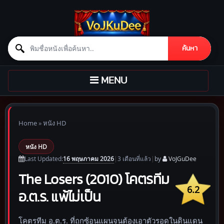
Search for:
ค้นหา
Skip to content
TOGGLE
MENU
NAVIGATION
Home
»
หนัง HD
หนัง HD
16 พฤษภาคม 2026
Last Updated:
|
3 เดือน
ที่แล้ว
|
by
VoJGuDee
The Losers (2010) โคตรทีม
6.2
อ.ต.ร. แพ้ไม่เป็น
โคตรทีม อ.ต.ร. ที่ถูกซ้อนแผนจนต้องเอาตัวรอดในดินแดน