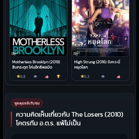
หนัง
หนัง
HD
HD
Motherless Brooklyn (2019)
High Strung (2016) จังหวะนี้
สืบกระตุก โค่นอิทธิพลมืด
หยุดโลก
6.8
6.3
พูดคุยหลังรับชม
ความคิดเห็นเกี่ยวกับ The Losers (2010)
โคตรทีม อ.ต.ร. แพ้ไม่เป็น