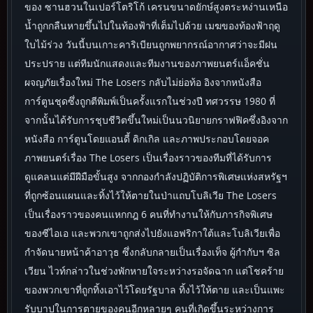
ของ ซานฮวนในเปอร์โตริโก้ เครนขนาดยักษ์สูงตระหง่านเหนือ
น้ำถูกกลืนหายขึ้นไปในท้องฟ้าที่เต็มไปด้วย เมฆของท้องฟ้าฤดู
ใบไม้ร่วง วันนี้บนเกาะคาริเบียนถูกพยากรณ์อากาศว่าจะมีฝน
ประปราย แต่ทีมนักแสดงและทีมงานของภาพยนตร์แอ็คชั่น
ผจญภัยเรื่องใหม่ The Losers กลับไม่ย่อท้อ อิงจากหนังสือ
การ์ตูนชุดซึ่งถูกตีพิมพ์เป็นครั้งแรกในช่วงปี ทศวรรษ 1980 ที่
จากนั้นได้รับการชุบชีวิตขึ้นใหม่เป็นนวนิยายกราฟฟิคซึ่งอิงจาก
หนังสือ การ์ตูนโดยแอนดี้ ดิกเกิล และภาพประกอบโดยจอค
ภาพยนตร์เรื่อง The Losers เป็นเรื่องราวของทีมที่ได้รับการ
ดูแคลนแต่มีฝีมือขั้นสูง จากกองกำลังปฏิบัติการพิเศษแห่งสหรัฐฯ
ที่ถูกซ้อนแผนและทิ้งไว้ให้ตายในป่าแถบโบลิเวีย The Losers
เป็นเรื่องราวของคนแหกกฎ 6 คนที่ทำงานให้กับภารกิจพิเศษ
ของซีไอเอ และพวกเขาถูกส่งไปยังแอฟริกาใต้และโบลิเวียเพื่อ
กำจัดนายหน้าค้าอาวุธ ซึ่งกลับกลายเป็นเรื่องเท็จ ผู้กำกับฯ ซิล
เวียน ไวท์กล่าวในช่วงพักหายใจระหว่างรอจัดฉาก แต่โชคร้าย
ของพวกเขาที่ถูกทิ้งเอาไว้โดยรัฐบาล ทิ้งไว้ให้ตาย และเป็นแพะ
รับบาปในการตายของคนอีกหลายๆ คนที่เกิดขึ้นระหว่างการ