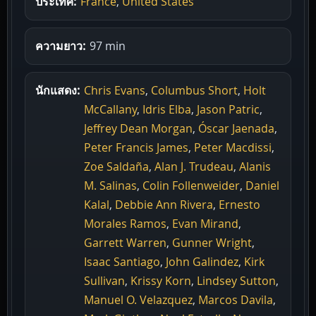
ประเทศ:
France
,
United States
ความยาว:
97 min
นักแสดง:
Chris Evans
,
Columbus Short
,
Holt
McCallany
,
Idris Elba
,
Jason Patric
,
Jeffrey Dean Morgan
,
Óscar Jaenada
,
Peter Francis James
,
Peter Macdissi
,
Zoe Saldaña
,
Alan J. Trudeau
,
Alanis
M. Salinas
,
Colin Follenweider
,
Daniel
Kalal
,
Debbie Ann Rivera
,
Ernesto
Morales Ramos
,
Evan Mirand
,
Garrett Warren
,
Gunner Wright
,
Isaac Santiago
,
John Galindez
,
Kirk
Sullivan
,
Krissy Korn
,
Lindsey Sutton
,
Manuel O. Velazquez
,
Marcos Davila
,