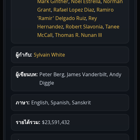
Mark Ginther
,
Noel Estrella
,
Norman
Grant
,
Rafael Lopez Diaz
,
Ramiro
'Ramir' Delgado Ruiz
,
Rey
Hernandez
,
Robert Slavonia
,
Tanee
McCall
,
Thomas R. Nunan III
ผู้กำกับ:
Sylvain White
ผู้เขียนบท:
Peter Berg, James Vanderbilt, Andy
Diggle
ภาษา:
English, Spanish, Sanskrit
รายได้รวม:
$23,591,432