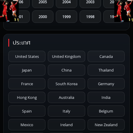
2006
2005
2004
2003
2002
2001
2000
1999
1998
1997
1996
1995
1994
1993
1992
ประเทศ
1991
1990
1989
1988
1987
United States
United Kingdom
Canada
1986
1985
1984
1983
1982
Japan
China
Thailand
1981
1980
1979
1978
1977
France
South Korea
Germany
1976
1975
1974
1973
1972
Hong Kong
Australia
India
1971
1970
1969
1968
1967
Spain
Italy
Belgium
1966
1965
1964
1963
1962
Mexico
Ireland
New Zealand