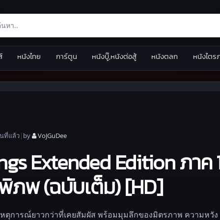
ส์
หนังไทย
การ์ตูน
หนังบู๊,หนังต่อสู้
หนังตลก
หนังไตร
อน
ที่แล้ว
|
by
VoJGuDee
ings Extended Edition ภาค 
ิภพ (ฉบับเต็ม) [HD]
เหตุการณ์ยาวกว่าที่เคยสัมผัส พร้อมมุมลึกของมิตรภาพ ความหวัง