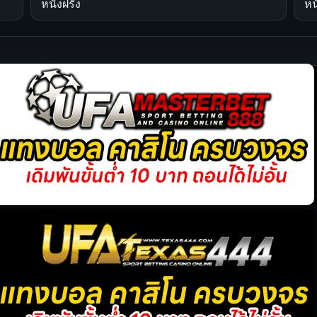
หนังฝรั่ง
หน