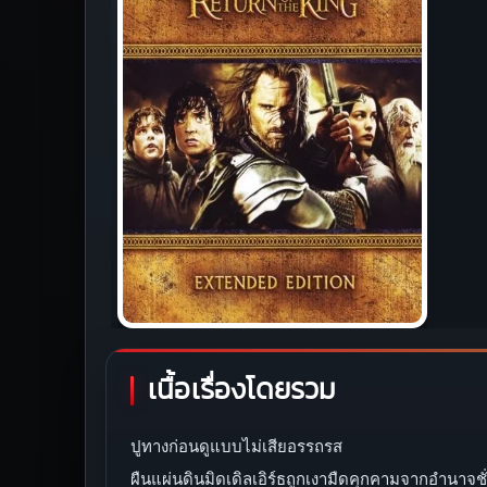
เนื้อเรื่องโดยรวม
ปูทางก่อนดูแบบไม่เสียอรรถรส
ผืนแผ่นดินมิดเดิลเอิร์ธถูกเงามืดคุกคามจากอำนาจชั