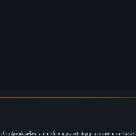
่วร้าย ผู้คนต้องพึ่งพาความกล้าหาญและคำสัญญาเก่าแก่ท่ามกลางสงครามที