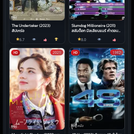
หนัง
หนัง
ชีวิต
HD
The Undertaker (2023)
Slumdog Millionaire (2011)
สัปเหร่อ
สลัมด็อก มิลเลียนแนร์ คำตอบ
สุดท้าย…อยู่ที่หัวใจ
6.7
8.0
2021
1982
HD
HD
หนัง
หนัง
ต่อสู้,หนัง
ชีวิต
บู๊