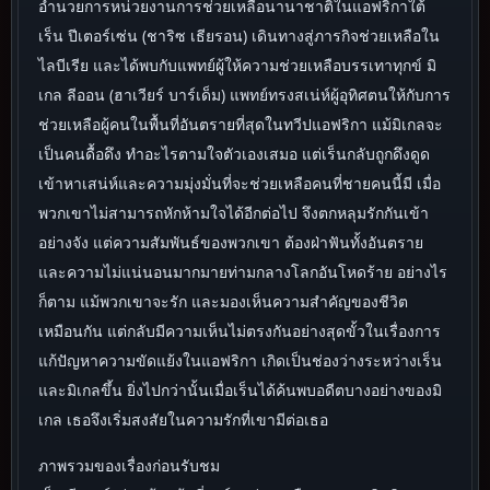
อำนวยการหน่วยงานการช่วยเหลือนานาชาติในแอฟริกาใต้
เร็น ปีเตอร์เซ่น (ชาริซ เธียรอน) เดินทางสู่ภารกิจช่วยเหลือใน
ไลบีเรีย และได้พบกับแพทย์ผู้ให้ความช่วยเหลือบรรเทาทุกข์ มิ
เกล ลีออน (ฮาเวียร์ บาร์เด็ม) แพทย์ทรงสเน่ห์ผู้อุทิศตนให้กับการ
ช่วยเหลือผู้คนในพื้นที่อันตรายที่สุดในทวีปแอฟริกา แม้มิเกลจะ
เป็นคนดื้อดึง ทำอะไรตามใจตัวเองเสมอ แต่เร็นกลับถูกดึงดูด
เข้าหาเสน่ห์และความมุ่งมั่นที่จะช่วยเหลือคนที่ชายคนนี้มี เมื่อ
พวกเขาไม่สามารถหักห้ามใจได้อีกต่อไป จึงตกหลุมรักกันเข้า
อย่างจัง แต่ความสัมพันธ์ของพวกเขา ต้องฝ่าฟันทั้งอันตราย
และความไม่แน่นอนมากมายท่ามกลางโลกอันโหดร้าย อย่างไร
ก็ตาม แม้พวกเขาจะรัก และมองเห็นความสำคัญของชีวิต
เหมือนกัน แต่กลับมีความเห็นไม่ตรงกันอย่างสุดขั้วในเรื่องการ
แก้ปัญหาความขัดแย้งในแอฟริกา เกิดเป็นช่องว่างระหว่างเร็น
และมิเกลขึ้น ยิ่งไปกว่านั้นเมื่อเร็นได้ค้นพบอดีตบางอย่างของมิ
เกล เธอจึงเริ่มสงสัยในความรักที่เขามีต่อเธอ
ภาพรวมของเรื่องก่อนรับชม