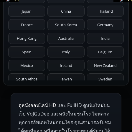
1986
1985
1984
1983
1982
Japan
China
Thailand
1981
1980
1979
1978
1977
France
South Korea
Germany
1976
1975
1974
1973
1972
Hong Kong
Australia
India
1971
1970
1969
1968
1967
Spain
Italy
Belgium
1966
1965
1964
1963
1962
Mexico
Ireland
New Zealand
1961
1959
1958
1955
1954
South Africa
Taiwan
Sweden
1953
1952
1951
1950
1946
Netherlands
Russia
Poland
ดูหนังออนไลน์ HD
และ FullHD ดูหนังใหม่บน
1945
1942
1941
1940
1939
Hungary
Denmark
Bulgaria
เว็บ VoJGuDee และหนังใหม่ชนโรง ไม่พลาด
Czech Republic
Brazil
Turkey
1938
1937
1930
1928
1916
ทุกการอัพเดทใหม่ก่อนใคร คุณสามารถรับชม
ได้ทุกที่นอกเหนือจากในโรงภาพยนต์รับชมได้