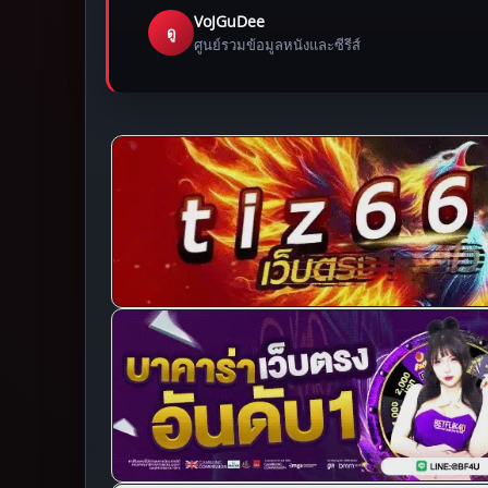
VoJGuDee
ดู
ศูนย์รวมข้อมูลหนังและซีรีส์