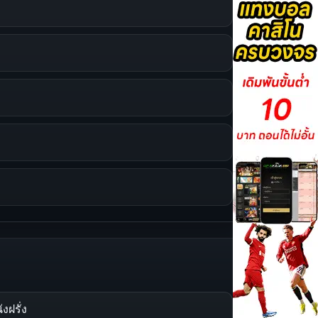
ังฝรั่ง