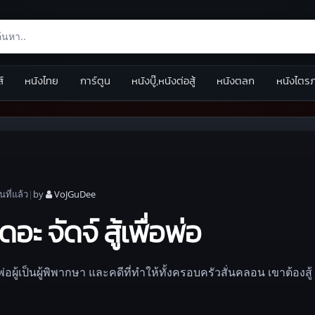
ส์
หนังไทย
การ์ตูน
หนังบู๊,หนังต่อสู้
หนังตลก
หนังไตร
อน
ที่แล้ว
|
by
VoJGuDee
ะ จัดจ์ สู้เพื่อพ่อ
่อผู้เป็นผู้พิพากษา และคดีที่ทำให้ทั้งครอบครัวสั่นคลอน เขาต้องสู้