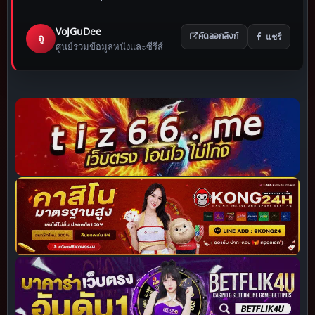
VoJGuDee
แชร์
ดู
คัดลอกลิงก์
ศูนย์รวมข้อมูลหนังและซีรีส์