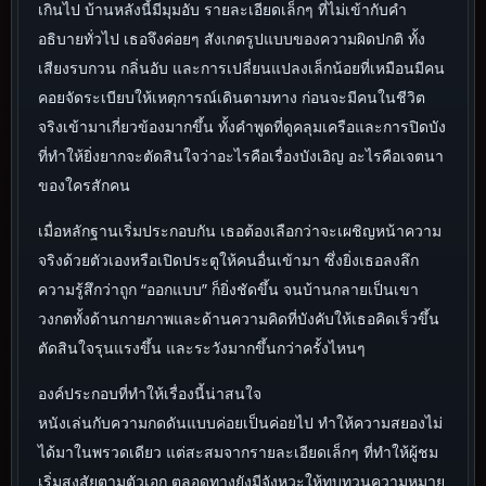
เกินไป บ้านหลังนี้มีมุมอับ รายละเอียดเล็กๆ ที่ไม่เข้ากับคำ
อธิบายทั่วไป เธอจึงค่อยๆ สังเกตรูปแบบของความผิดปกติ ทั้ง
เสียงรบกวน กลิ่นอับ และการเปลี่ยนแปลงเล็กน้อยที่เหมือนมีคน
คอยจัดระเบียบให้เหตุการณ์เดินตามทาง ก่อนจะมีคนในชีวิต
จริงเข้ามาเกี่ยวข้องมากขึ้น ทั้งคำพูดที่ดูคลุมเครือและการปิดบัง
ที่ทำให้ยิ่งยากจะตัดสินใจว่าอะไรคือเรื่องบังเอิญ อะไรคือเจตนา
ของใครสักคน
เมื่อหลักฐานเริ่มประกอบกัน เธอต้องเลือกว่าจะเผชิญหน้าความ
จริงด้วยตัวเองหรือเปิดประตูให้คนอื่นเข้ามา ซึ่งยิ่งเธอลงลึก
ความรู้สึกว่าถูก “ออกแบบ” ก็ยิ่งชัดขึ้น จนบ้านกลายเป็นเขา
วงกตทั้งด้านกายภาพและด้านความคิดที่บังคับให้เธอคิดเร็วขึ้น
ตัดสินใจรุนแรงขึ้น และระวังมากขึ้นกว่าครั้งไหนๆ
องค์ประกอบที่ทำให้เรื่องนี้น่าสนใจ
หนังเล่นกับความกดดันแบบค่อยเป็นค่อยไป ทำให้ความสยองไม่
ได้มาในพรวดเดียว แต่สะสมจากรายละเอียดเล็กๆ ที่ทำให้ผู้ชม
เริ่มสงสัยตามตัวเอก ตลอดทางยังมีจังหวะให้ทบทวนความหมาย