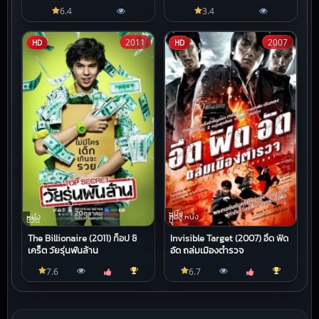
6.4
3.4
2011
2007
HD
HD
หนัง
หนัง
ต่อสู้,หนัง
ชีวิต
บู๊
The Billionaire (2011) ท็อป ซี
Invisible Target (2007) อึด ฟัด
เคร็ต วัยรุ่นพันล้าน
อัด ถล่มเมืองตำรวจ
7.6
6.7