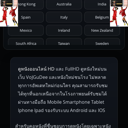
Hong Kong
Australia
India
1971
1970
1969
1968
1967
Spain
Italy
Belgium
1966
1965
1964
1963
1962
Mexico
Ireland
New Zealand
1961
1959
1958
1955
1954
South Africa
Taiwan
Sweden
1953
1952
1951
1950
1946
Netherlands
Russia
Poland
ดูหนังออนไลน์ HD
และ FullHD ดูหนังใหม่บน
1945
1942
1941
1940
1939
Hungary
Denmark
Bulgaria
เว็บ VoJGuDee และหนังใหม่ชนโรง ไม่พลาด
Czech Republic
Brazil
Turkey
1938
1937
1930
1928
1916
ทุกการอัพเดทใหม่ก่อนใคร คุณสามารถรับชม
ได้ทุกที่นอกเหนือจากในโรงภาพยนต์รับชมได้
ผ่านทางมือถือ Mobile Smartphone Tablet
Iphone Ipad รองรับระบบ Android และ IOS
สำหรับคอหนังที่ชื่นชอบการดูหนังโดยเฉพาะหนัง