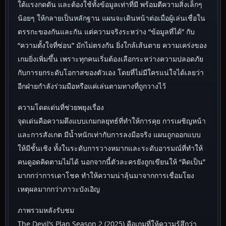
ใต้แรงกดดัน และต้องใช้ทั้งข้อมูลเท่าที่มี พร้อมตีความสิ่งเล็กๆ
น้อยๆ ให้กลายเป็นหลักฐาน แผนจะเดินหน้าต่อเมื่อผู้เล่นเชื่อใน
ตรรกะของกันและกัน แต่ความจริงระหว่าง “ข้อมูลที่ได้” กับ
“ความตั้งใจที่ซ่อน” มักไม่ตรงกัน ยิ่งใกล้เส้นตาย ความเคร่งของ
เกมยิ่งเพิ่มขึ้น เพราะทุกคนเริ่มต้องเลือกระหว่างความปลอดภัย
กับการยกระดับโอกาสของตัวเอง โดยที่ไม่มีใครแน่ใจได้เลยว่า
อีกฝ่ายกำลังร่วมมือหรือแค่เล่นตามทางที่ถูกวางไว้
ความโดดเด่นที่ช่วยพยุงเรื่อง
จุดเด่นคือความตึงแบบเกมกลยุทธ์ที่ทำให้การคุย การเผชิญหน้า
และการสังเกต มีน้ำหนักเท่ากับการลงมือจริง แผนถูกออกแบบ
ให้มีชั้นเชิง ทั้งในระดับการวางหมากและระดับอารมณ์ที่ทำให้
คนดูอดคิดตามไม่ได้ นอกจากนี้ตัวละครยังถูกเขียนให้ “คิดเป็น”
มากกว่าการเดาโชค ทำให้ความน่าลุ้นมาจากการเชื่อมโยง
เหตุผลมากกว่าภาวะบังเอิญ
ภาพรวมหลังรับชม
The Devil’s Plan Season 2 (2025) คือเกมที่ให้ความรู้สึกว่า