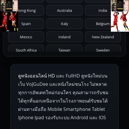
1976
1975
1974
1973
1972
Hong Kong
Australia
India
1971
1970
1969
1968
1967
Spain
Italy
Belgium
1966
1965
1964
1963
1962
Mexico
Ireland
New Zealand
1961
1959
1958
1955
1954
South Africa
Taiwan
Sweden
1953
1952
1951
1950
1946
Netherlands
Russia
Poland
ดูหนังออนไลน์ HD
และ FullHD ดูหนังใหม่บน
1945
1942
1941
1940
1939
Hungary
Denmark
Bulgaria
เว็บ VoJGuDee และหนังใหม่ชนโรง ไม่พลาด
Czech Republic
Brazil
Turkey
1938
1937
1930
1928
1916
ทุกการอัพเดทใหม่ก่อนใคร คุณสามารถรับชม
ได้ทุกที่นอกเหนือจากในโรงภาพยนต์รับชมได้
ผ่านทางมือถือ Mobile Smartphone Tablet
Iphone Ipad รองรับระบบ Android และ IOS