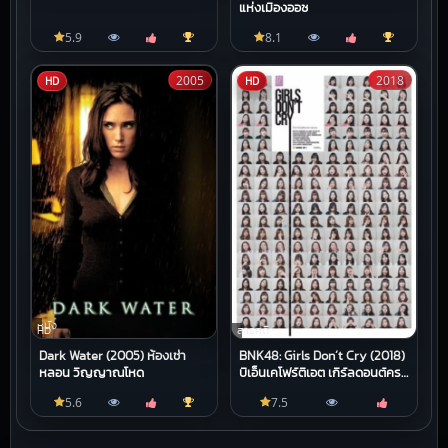
แห่งเมืองออซ
5.9
8.1
2005
2018
HD
HD
หนัง
HD
สารคดี
Dark Water (2005) ห้องเช่า
BNK48: Girls Don’t Cry (2018)
หลอน วิญญาณโหด
บีเอ็นเคโฟร์ตีเอต เกิร์ลดอนต์ครา
ย
5.6
7.5