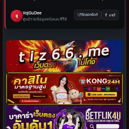
VoJGuDee
แชร์
ดู
คัดลอกลิงก์
ศูนย์รวมข้อมูลหนังและซีรีส์