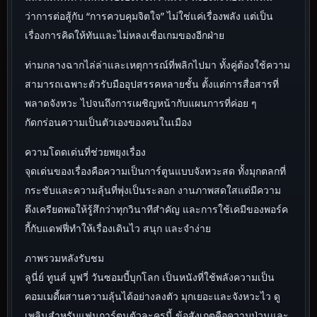
ว่าการต่อสู้กับ “การควบคุมจิตใจ” ไม่ใช่แค่เรื่องพลัง แต่เป็น
เรื่องการคิดให้ทันและไม่หลงเชื่อเกมของอีกฝ่าย
ท่ามกลางฉากไล่ล่าและเหตุการณ์ที่พลิกไปมา ทั้งคู่ต้องใช้ความ
สามารถเฉพาะตัวรับมืออุปสรรคหลายชั้น ตั้งแต่การสื่อสารที่
พลาดจังหวะ ไปจนถึงการเผชิญหน้ากับแผนการที่ค่อย ๆ
กัดกร่อนความเป็นตัวเองของคนในเมือง
ความโดดเด่นที่ช่วยพยุงเรื่อง
จุดเด่นของเรื่องคือความเป็นการ์ตูนแบบจังหวะสด ทั้งมุกตลกที่
กระชับและความลุ้นที่พุ่งเป็นระลอก งานภาพสดใสแต่มีความ
ตึงเครียดพอให้รู้สึกว่าทุกวินาทีสำคัญ และการใช้เคมีของพอร์ค
กี้กับแดฟฟี่ทำให้เรื่องเดินไว สนุก และจำง่าย
ภาพรวมหลังรับชม
ลูนี่ย์ ทูนส์ มูฟวี่ วันซอมบี้บุกโลก เป็นหนังที่ใช้พลังความเป็น
คอมเมดี้ผสานความลุ้นได้อย่างลงตัว มุกเยอะและจังหวะไว ดู
เพลินสำหรับแฟนการ์ตูนตัวละครนี้ ข้อสังเกตคือความป่วนและ