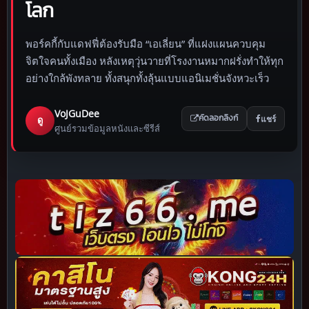
โลก
พอร์คกี้กับแดฟฟี่ต้องรับมือ “เอเลี่ยน” ที่แฝงแผนควบคุม
จิตใจคนทั้งเมือง หลังเหตุวุ่นวายที่โรงงานหมากฝรั่งทำให้ทุก
อย่างใกล้พังทลาย ทั้งสนุกทั้งลุ้นแบบแอนิเมชั่นจังหวะเร็ว
VoJGuDee
แชร์
ดู
คัดลอกลิงก์
ศูนย์รวมข้อมูลหนังและซีรีส์