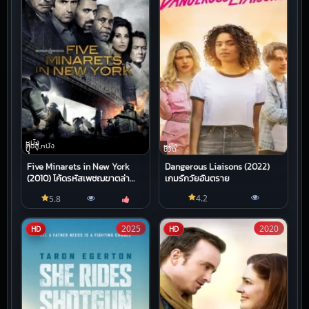
หนัง
ต่อสู้,หนัง
หนัง
บู๊
ชีวิต
Five Minarets in New York
Dangerous Liaisons (2022)
(2010) โค้ดรหัสเพชฌฆาตล่า
เกมรักวัยอันตราย
พลิกนรก
4.2
5.8
2025
2020
HD
HD