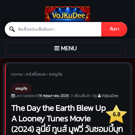
Search for:
ค้นหา
Skip to content
TOGGLE
MENU
NAVIGATION
Home
»
หนังทั้งหมด
»
ผจญภัย
ผจญภัย
16 พฤษภาคม 2026
Last Updated:
|
3 เดือน
ที่แล้ว
|
by
VoJGuDee
The Day the Earth Blew Up
6.8
A Looney Tunes Movie
(2024) ลูนี่ย์ ทูนส์ มูฟวี่ วันซอมบี้บุก