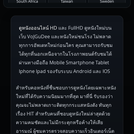
South Africa
Taiwan
Sweden
1953
1952
1951
1950
1946
Netherlands
Russia
Poland
ดูหนังออนไลน์ HD
และ FullHD ดูหนังใหม่บน
1945
1942
1941
1940
1939
Hungary
Denmark
Bulgaria
เว็บ VoJGuDee และหนังใหม่ชนโรง ไม่พลาด
Czech Republic
Brazil
Turkey
1938
1937
1930
1928
1916
ทุกการอัพเดทใหม่ก่อนใคร คุณสามารถรับชม
ได้ทุกที่นอกเหนือจากในโรงภาพยนต์รับชมได้
ผ่านทางมือถือ Mobile Smartphone Tablet
Iphone Ipad รองรับระบบ Android และ IOS
สำหรับคอหนังที่ชื่นชอบการดูหนังโดยเฉพาะหนัง
ใหม่ที่ได้รับความนิยมมากที่สุด มาที่นี่ รับรองว่า
คุณจะไม่พลาดเกาะติดทุกกระแสหนังดัง ทันทุก
เรื่อง HIT สำหรับคนที่ชอบดูหนังใหม่ล่าสุดด้วย
ความคมชัดและไม่มีกระตุกหรือค้างให้เสีย
อารมณ์ ผู้ชมควรตรวจสอบความเร็วอินเตอร์เน็ต