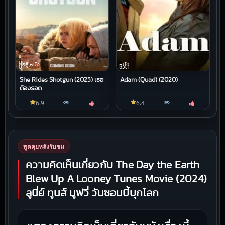
หนัง
ต่อสู้,หนัง
หนัง
บู๊
ชีวิต
She Rides Shotgun (2025) เธอ
Adam (Quad) (2020)
ต้องรอด
6.9
6.4
พูดคุยหลังรับชม
ความคิดเห็นเกี่ยวกับ The Day the Earth
Blew Up A Looney Tunes Movie (2024)
ลูนี่ย์ ทูนส์ มูฟวี่ วันซอมบี้บุกโลก