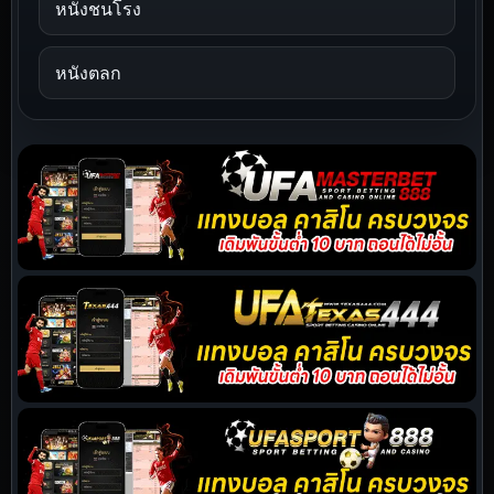
หนังชนโรง
หนังตลก