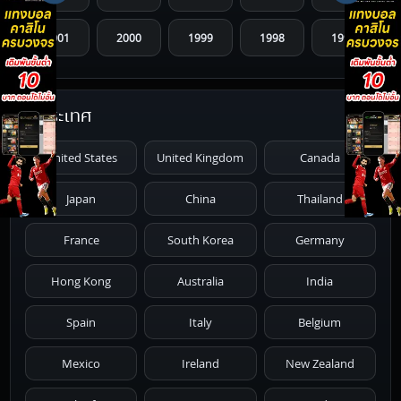
2001
2000
1999
1998
1997
1996
1995
1994
1993
1992
ประเทศ
1991
1990
1989
1988
1987
United States
United Kingdom
Canada
1986
1985
1984
1983
1982
Japan
China
Thailand
1981
1980
1979
1978
1977
France
South Korea
Germany
1976
1975
1974
1973
1972
Hong Kong
Australia
India
1971
1970
1969
1968
1967
Spain
Italy
Belgium
1966
1965
1964
1963
1962
Mexico
Ireland
New Zealand
1961
1959
1958
1955
1954