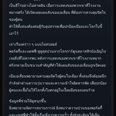
เป็นฮีโร่อย่างไม่คาดฝัน เมื่อการแสดงของพวกเขาที่โรงงาน
หมากฝรั่ง ได้เปิดเผยแผนลับของเอเลี่ยน ที่ต้องการควบคุมจิตใจ
ของผู้คน
ทำให้ทั้งสองต้องต่อสู้กับอุปสรรคเพื่อปกป้องเมืองและโลกใบนี้
เอาไว้
เล่าเรื่องคร่าว ๆ แบบไม่สปอยล์
พอร์คกี้และแดฟฟี่ คู่หูสุดป่วนจากโลกการ์ตูนคลาสสิกบังเอิญไป
เจอสิ่งที่ไม่ควรพบ หลังการแสดงของพวกเขาที่โรงงานหมาก
ฝรั่งกลายเป็นชนวนสำคัญที่ทำให้แผนลับของเอเลี่ยนถูกเปิดเผย
เมื่อเอเลี่ยนพยายามควบคุมจิตใจผู้คนในเมือง ทั้งสองจึงต้องผนึก
กำลังฝ่าด่านความวุ่นวายและความเข้าใจผิดสารพัด เพื่อปกป้อง
ผู้คนและยื้อไม่ให้โลกทั้งใบตกอยู่ในเงื้อมมือของแผนร้าย
ข้อมูลที่ช่วยให้ดูสนุกขึ้น
ยิ่งพยายามจัดการสถานการณ์ ยิ่งพบว่าความป่วนของพอร์คกี้
และแดฟฟี่ทำให้ทั้งเรื่องยิ่งเร่งความเร็ว ทั้งยังสะท้อนให้เห็น