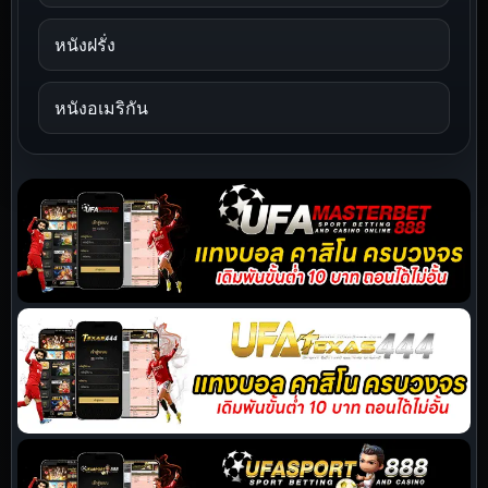
หนังฝรั่ง
หนังอเมริกัน