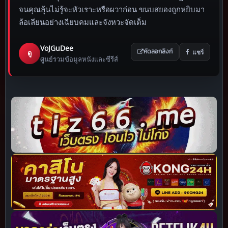
จนคุณลุ้นไม่รู้จะหัวเราะหรือผวาก่อน ขนบสยองถูกหยิบมา
ล้อเลียนอย่างเฉียบคมและจังหวะจัดเต็ม
VoJGuDee
แชร์
ดู
คัดลอกลิงก์
ศูนย์รวมข้อมูลหนังและซีรีส์