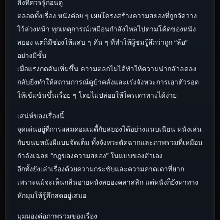
สิ่งที่ควรรู้ก่อนดู
ตลอดทั้งเรื่อง หนังค่อย ๆ เผยโครงสร้างความสยองที่ถูกจัดวาง
ไว้ล่วงหน้า ทุกเหตุการณ์เหมือนกำลังไหลไปตามโค้ดของหนัง
สยอง แต่ก็มีช่องให้แสบ ๆ คัน ๆ ที่ทำให้ผู้ชมรู้สึกว่าถูก “ล้อ”
อย่างมีชั้น
เมื่อแรงกดดันเพิ่มขึ้น ความตลกไม่ได้ทำให้ความน่ากลัวลดลง
กลับยิ่งทำให้สถานการณ์ดูบ้าคลั่งและเร่งจังหวะการเอาตัวรอด
ให้เข้มข้นขึ้นเรื่อย ๆ โดยไม่ปล่อยให้ใครเดาทางได้ง่าย
เสน่ห์ของเรื่องนี้
จุดเด่นอยู่ที่การผสมคอมเมดี้กับสยองได้อย่างแนบเนียน หนังเล่น
กับขนบหนังผีแบบจัดเต็ม ทั้งจังหวะตัดฉากและภาพรวมที่เหมือน
กำลังเฉลย “กฎของความสยอง” ในแบบของตัวเอง
อีกทั้งยังเล่าเรื่องด้วยความกระชับและความคาดเดาที่ยาก
เพราะแม้จะเห็นกลิ่นอายหนังสยองคลาสสิก แต่หนังก็ยังหาทาง
หักมุมให้รู้สึกสดอยู่เสมอ
มุมมองต่อภาพรวมของเรื่อง