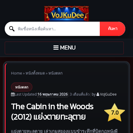
Search for:
ค้นหา
Skip to content
TOGGLE
MENU
NAVIGATION
Home
»
หนังทั้งหมด
»
หนังตลก
หนังตลก
16 พฤษภาคม 2026
Last Updated:
|
3 เดือน
ที่แล้ว
|
by
VoJGuDee
The Cabin in the Woods
7.0
(2012) แย่งตายทะลุตาย
แย่งตายทะลุตาย เล่าเกมสยองแบบขำระทึกที่บิดกฎหนังผี