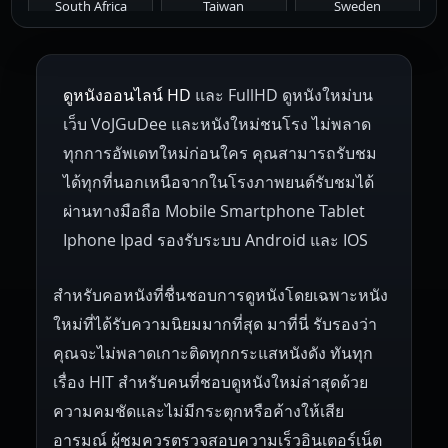
South Africa
Taiwan
Sweden
1953
1952
1951
1950
1946
Netherlands
Russia
Poland
ดูหนังออนไลน์ HD
และ FullHD ดูหนังใหม่บน
1945
1942
1941
1940
1939
Hungary
Denmark
Bulgaria
เว็บ VoJGuDee และหนังใหม่ชนโรง ไม่พลาด
Czech Republic
Brazil
Turkey
1938
1937
1930
1928
1916
ทุกการอัพเดทใหม่ก่อนใคร คุณสามารถรับชม
ได้ทุกที่นอกเหนือจากในโรงภาพยนต์รับชมได้
ผ่านทางมือถือ Mobile Smartphone Tablet
Iphone Ipad รองรับระบบ Android และ IOS
สำหรับคอหนังที่ชื่นชอบการดูหนังโดยเฉพาะหนัง
ใหม่ที่ได้รับความนิยมมากที่สุด มาที่นี่ รับรองว่า
คุณจะไม่พลาดเกาะติดทุกกระแสหนังดัง ทันทุก
เรื่อง HIT สำหรับคนที่ชอบดูหนังใหม่ล่าสุดด้วย
ความคมชัดและไม่มีกระตุกหรือค้างให้เสีย
อารมณ์ ผู้ชมควรตรวจสอบความเร็วอินเตอร์เน็ต