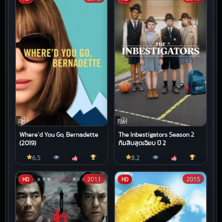
หนัง
หนัง
HD
ตลก
Where’d You Go, Bernadette
The Inbestigators Season 2
(2019)
ทีมสืบสุดเฉียบ ปี 2
6.5
8.2
2011
2015
HD
HD