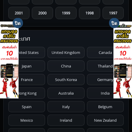
2001
2000
1999
1998
1997
1996
1995
1994
1993
1992
ประเทศ
1991
1990
1989
1988
1987
United States
United Kingdom
Canada
1986
1985
1984
1983
1982
Japan
China
Thailand
1981
1980
1979
1978
1977
France
South Korea
Germany
1976
1975
1974
1973
1972
Hong Kong
Australia
India
1971
1970
1969
1968
1967
Spain
Italy
Belgium
1966
1965
1964
1963
1962
Mexico
Ireland
New Zealand
1961
1959
1958
1955
1954