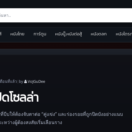
ส์
หนังไทย
การ์ตูน
หนังบู๊,หนังต่อสู้
หนังตลก
หนังไตร
เดือน
ที่แล้ว
|
by
VoJGuDee
ิดโซลล่า
ีบให้ต้องจับตาต่อ “คู่แข่ง” และร่องรอยที่ถูกปิดบังอย่างแนบ
ว่างผู้ต้องสงสัยเริ่มเลือนราง