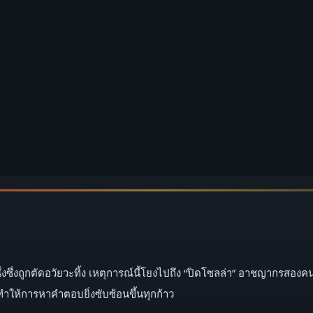
งถูกตัดอวัยวะทิ้ง เหตุการณ์นี้โยงไปถึง “ปิดโซลล่า” อาชญากรสองคนที่ดู
ให้การหาคำตอบยิ่งซับซ้อนขึ้นทุกก้าว