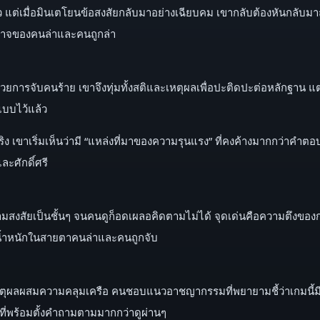
 แต่เมื่อมินเตโยนข้อสงสัยกลับมาอย่างเฉียบคม เขากลับต้องหันกลับมาถ
ำนาจของคนล่าและคนถูกล่า
้วยการจับคนร้าย เขาจึงทุ่มทั้งสติและเหตุผลเพื่อปะติดปะต่อหลักฐาน แต
แบบไว้แล้ว
ง เขาเริ่มเห็นว่ามี “แหล่งที่มาของความรุนแรง” ที่คงค้างมากกว่าคำตอบท
ละศักดิ์ศรี
งสัยเป็นชั้นๆ จนคนดูก็อดเผลอคิดตามไม่ได้ จุดเด่นคือความตึงของกา
ีน้ำหนักในสายตาคนล่าและคนถูกจับ
้เหตุผลผสมความคลุมเครือ คนชอบแนวอาชญากรรมที่พยายามชี้ว่าเกมนี้มีผู
ี่พร้อมตั้งคำถามตามมากกว่าดูผ่านๆ