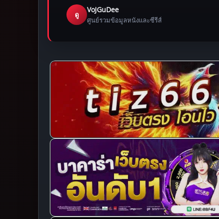
VoJGuDee
ดู
ศูนย์รวมข้อมูลหนังและซีรีส์