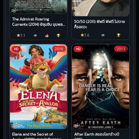
หนัง
HD
หนัง
ตลก
The Admiral: Roaring
50/50 (2011) ฟิฟตี้ ฟิฟตี้ ไม่ตาย
Currents (2014) ยีซุนชิน ขุนพล
ก็รอดวะ
คลื่นคำราม
7.6
7.1
2016
2013
HD
HD
การ์ตูน
หนัง
แอนิเมชัน
HD
Elena and the Secret of
After Earth สยองโลกร้างปี