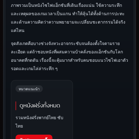
ภาพรวมเป็นหนังไซไฟแอ็กชันที่เดินเรื่องแน่น ใช้ความระทึก
และเหตุผลของเกมเวลาเป็นแกน ทำให้ลุ้นได้ทั้งด้านการปะทะ
และด้านความคิดว่าความพยายามจะเปลี่ยนชะตากรรมได้จริง
แค่ไหน
จุดสังเกตคือบางช่วงจังหวะอาจกระชับจนต้องตั้งใจตามราย
ละเอียด แต่ถ้าชอบหนังที่ผสมความบ้าคลั่งของแอ็กชันกับโลก
อนาคตที่กดดัน เรื่องนี้จะคุ้มมากสำหรับคนชอบแนวไซไฟเอาตัว
รอดและเกมไล่ล่าระทึก ๆ
หมวดแนะนำ
ดูหนังฝรั่งทั้งหมด
รวมหนังฝรั่งพากย์ไทย ซับ
ไทย