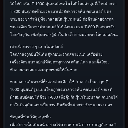
ได้ให้กำเนิด T-1000 หุ่นยนต์เทคโนโลยีใหม่ล่าสุดที่ล้ำหน้ากว่า
T-800 มันถูกส่งข้ามเวลามาเพื่อสังหารจอห์น คอนเนอร์ บุตร
ชายของซาร่าห์ ผู้ที่จะกลายเป็นผู้นำมนุษย์ ต่อต้านฝ่ายจักรกล
ขณะเดียวกันทางฝ่ายมนุษย์ก็ได้ส่งหุ่นรบรุ่น T-800 อีกตัวมายัง
โลกปัจจุบัน เพื่อคุ้มครองผู้นำในวัยเด็กของพวกเขาให้ปลอดภัย…
เล่าเรื่องคร่าว ๆ แบบไม่สปอยล์
โลกกำลังถูกบีบให้เดินสู่หายนะจากสกายเน็ต เครือข่าย
เครื่องจักรขนาดยักษ์ที่จับตาทุกการเคลื่อนไหว และตั้งใจจะ
ทำลายอนาคตของมนุษยชาติให้สิ้นซาก
ท่ามกลางเส้นทางที่ทั้งสองฝ่ายเลือกใช้ “เวลา” เป็นอาวุธ T-
1000 หุ่นยนต์รูปแบบใหม่ถูกส่งมาล่าจอห์น คอนเนอร์ ขณะที่
ฝ่ายมนุษย์ตอบโต้ด้วย T-800 เพื่อคุ้มกันผู้นำในอนาคต จนเกมไล่
ล่าในปัจจุบันกลายเป็นการเดิมพันที่หนักกว่าชัยชนะธรรมดา
ข้อมูลที่ช่วยให้ดูสนุกขึ้น
เมื่อสกายเน็ตเดินหน้าอย่างไร้ความปราณี การปรากฏตัวของ T-