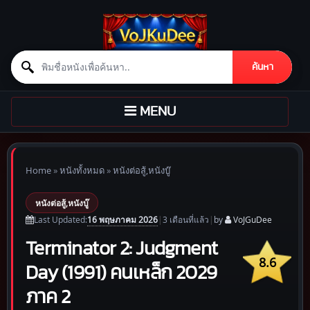
Search for:
ค้นหา
Skip to content
TOGGLE
MENU
NAVIGATION
Home
»
หนังทั้งหมด
»
หนังต่อสู้,หนังบู๊
หนังต่อสู้,หนังบู๊
16 พฤษภาคม 2026
Last Updated:
|
3 เดือน
ที่แล้ว
|
by
VoJGuDee
Terminator 2: Judgment
8.6
Day (1991) คนเหล็ก 2029
ภาค 2