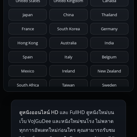
United States
United Kingdom
Canada
1986
1985
1984
1983
1982
Japan
China
Thailand
1981
1980
1979
1978
1977
France
South Korea
Germany
1976
1975
1974
1973
1972
Hong Kong
Australia
India
1971
1970
1969
1968
1967
Spain
Italy
Belgium
1966
1965
1964
1963
1962
Mexico
Ireland
New Zealand
1961
1959
1958
1955
1954
South Africa
Taiwan
Sweden
1953
1952
1951
1950
1946
Netherlands
Russia
Poland
ดูหนังออนไลน์ HD
และ FullHD ดูหนังใหม่บน
1945
1942
1941
1940
1939
Hungary
Denmark
Bulgaria
เว็บ VoJGuDee และหนังใหม่ชนโรง ไม่พลาด
Czech Republic
Brazil
Turkey
1938
1937
1930
1928
1916
ทุกการอัพเดทใหม่ก่อนใคร คุณสามารถรับชม