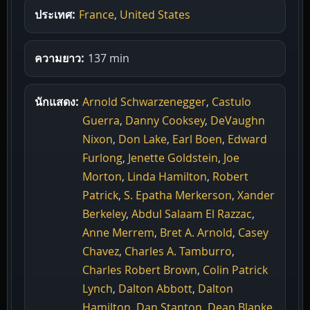
ประเทศ:
France
,
United States
ความยาว:
137 min
นักแสดง:
Arnold Schwarzenegger
,
Castulo
Guerra
,
Danny Cooksey
,
DeVaughn
Nixon
,
Don Lake
,
Earl Boen
,
Edward
Furlong
,
Jenette Goldstein
,
Joe
Morton
,
Linda Hamilton
,
Robert
Patrick
,
S. Epatha Merkerson
,
Xander
Berkeley
,
Abdul Salaam El Razzac
,
Anne Merrem
,
Bret A. Arnold
,
Casey
Chavez
,
Charles A. Tamburro
,
Charles Robert Brown
,
Colin Patrick
Lynch
,
Dalton Abbott
,
Dalton
Hamilton
,
Dan Stanton
,
Dean Blanke
,