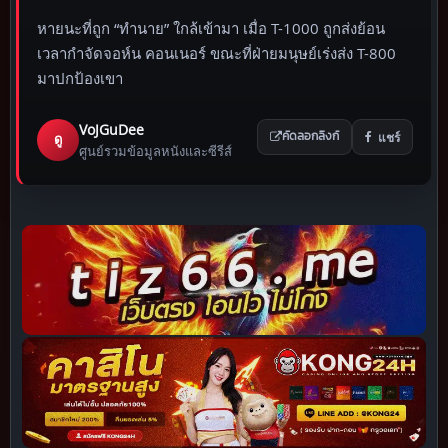
หายนะที่ถูก “ทำนาย” ใกล้เข้ามา เมื่อ T-1000 ถูกส่งย้อน
เวลากำจัดจอห์น คอนเนอร์ ขณะที่ฝ่ายมนุษย์เร่งส่ง T-800
มาปกป้องเขา
VoJGuDee
แชร์
ดู
คัดลอกลิงก์
ศูนย์รวมข้อมูลหนังและซีรีส์