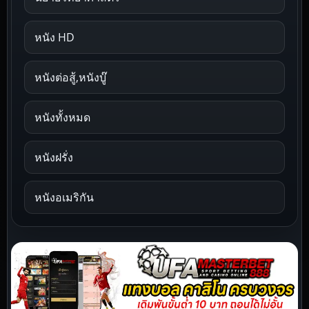
หนัง HD
หนังต่อสู้,หนังบู๊
หนังทั้งหมด
หนังฝรั่ง
หนังอเมริกัน