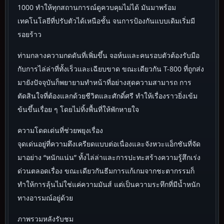
1000 ทำให้ทุกสถานการณ์ดูควบคุมไม่ได้ มันมาพร้อม
เทคโนโลยีที่ปรับตัวได้เหนือชั้น จนการป้องกันแบบเดิมเริ่มมี
รอยร้าว
ท่ามกลางความกดดันที่เพิ่มขึ้น จอห์นและคนรอบตัวต้องรับมือ
กับการไล่ล่าที่ทั้งเร็วและเฉียบขาด ขณะเดียวกัน T-800 ที่ถูกส่ง
มายังปัจจุบันก็พยายามทำหน้าที่อย่างสุดความสามารถ การ
ตัดสินใจที่ต้องแลกด้วยชีวิตและศักดิ์ศรี ทำให้เรื่องราวยิ่งเข้ม
ข้นขึ้นเรื่อย ๆ โดยไม่ทิ้งพื้นที่ให้พักหายใจ
ความโดดเด่นที่ช่วยพยุงเรื่อง
จุดเด่นอยู่ที่ความตึงเครียดแบบต่อเนื่องและจังหวะแอ็กชันที่จัด
มาอย่าง “หนักแน่น” ทั้งไล่ล่าและการปะทะสร้างความรู้สึกเร่ง
ด่วนตลอดเรื่อง ขณะเดียวกันธีมการแก้เกมจากชะตากรรมก็
ทำให้การลุ้นไม่ใช่แค่ความมันส์ แต่เป็นความระทึกที่มีน้ำหนัก
ทางอารมณ์อยู่ด้วย
ภาพรวมหลังรับชม