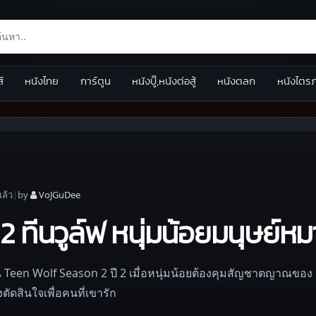
ส์
หนังไทย
การ์ตูน
หนังบู๊,หนังต่อสู้
หนังตลก
หนังไตร
แล้ว
|
by
VoJGuDee
ทีนวูล์ฟ หนุ่มน้อยมนุษย์หมา
น Teen Wolf Season 2 ปี 2 เมื่อหนุ่มน้อยต้องคุมสัญชาตญาณของ
ัดสินใจเพื่อคนที่เขารัก