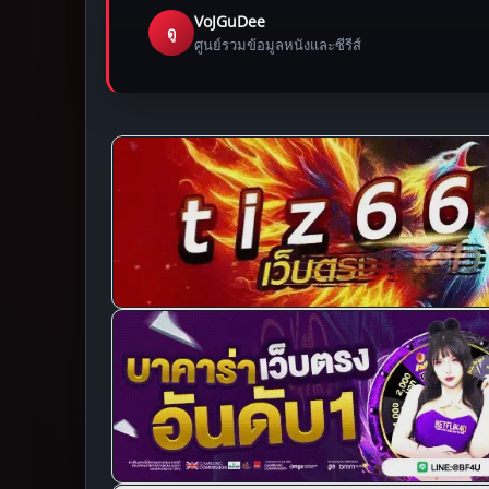
VoJGuDee
ดู
ศูนย์รวมข้อมูลหนังและซีรีส์