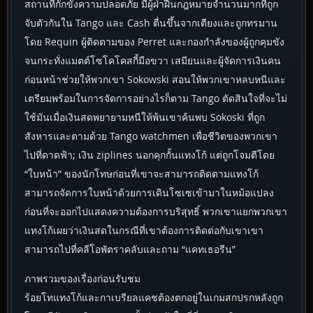
สถานที่กักขังความปลอดภัย มีผู้ฝ่าฝืนกฎหมายจำนวนมากที่ถูก
จับตัวกันใน Tango และ Cash ตื่นขึ้นจากเตียงและถูกทรมาน
โดย Requin ผู้ติดตามของ Perret และกองกำลังของผู้ถูกคุมขัง
จนกระทั่งแมตต์โซโคโคสกี้มือขวา เสมียนและผู้จัดการเงินคน
ก่อนหน้าช่วยให้พวกเขา Sokowski สอนให้พวกเขาหลบหนีและ
เตรียมพร้อมในการจัดการอย่างไรก็ตาม Tango ตัดสินใจที่จะไม่
ใช้มันเมื่อเงินสดพยายามหนีให้พ้นเขาค้นพบ Sokoski ที่ถูก
สังหารและตามด้วย Tango watchmen เพื่อชีวิตของพวกเขา
ไปที่ดาดฟ้า; เงิน ziplines นอกคุกกั้นแทงโก้ แต่ถูกโจมตีโดย
“ใบหน้า” ของนักโทษก่อนที่เขาจะสามารถติดตามแทงโก้
สามารถจัดการใบหน้าด้วยการเดินโซเซเข้ามาในหม้อแปลง
ก่อนที่จะออกไปแสดงความต้องการบริสุทธิ์ พวกเขาแยกพวกเขา
แทงโก้เผยว่าเงินสดในกรณีที่เขาต้องการติดต่อกับเขาเขา
สามารถไปที่คลีโอพัตราคลับและถาม “แคทเธอรีน”
ภาพรวมของเรื่องก่อนรับชม
ร้อยโทแทงโก้และกาเบรียลแคชต้องตกอยู่ในเกมสกปรกหลังถูก