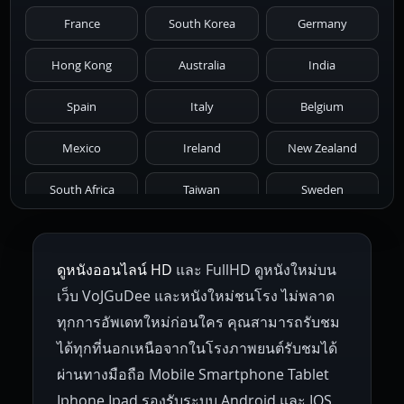
France
South Korea
Germany
1976
1975
1974
1973
1972
Hong Kong
Australia
India
1971
1970
1969
1968
1967
Spain
Italy
Belgium
1966
1965
1964
1963
1962
Mexico
Ireland
New Zealand
1961
1959
1958
1955
1954
South Africa
Taiwan
Sweden
1953
1952
1951
1950
1946
Netherlands
Russia
Poland
ดูหนังออนไลน์ HD
และ FullHD ดูหนังใหม่บน
1945
1942
1941
1940
1939
Hungary
Denmark
Bulgaria
เว็บ VoJGuDee และหนังใหม่ชนโรง ไม่พลาด
Czech Republic
Brazil
Turkey
1938
1937
1930
1928
1916
ทุกการอัพเดทใหม่ก่อนใคร คุณสามารถรับชม
ได้ทุกที่นอกเหนือจากในโรงภาพยนต์รับชมได้
ผ่านทางมือถือ Mobile Smartphone Tablet
Iphone Ipad รองรับระบบ Android และ IOS