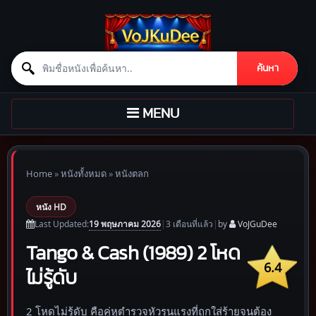
Search for:
ค้นหา
Skip to content
TOGGLE
MENU
NAVIGATION
Home
»
หนังทั้งหมด
»
หนังตลก
หนัง HD
19 พฤษภาคม 2026
Last Updated:
|
3 เดือน
ที่แล้ว
|
by
VoJGuDee
Tango & Cash (1989) 2 โหด
6.4
ไม่รู้ดับ
2 โหดไม่รู้ดับ คือคู่หูตำรวจหัวรุนแรงที่ถูกใส่ร้ายจนต้อง