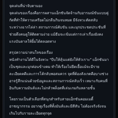
จุดเด่นที่น่าจับตามอง
จุดเด่นของเรื่องคือการผสานแอ็กชันจัดจ้านกับอารมณ์ขันแบบคู่
กัดที่ทำให้ความเครียดไม่กลืนกินจนหมด มีจังหวะตัดสลับ
ระหว่างฉากไล่ล่า สถานการณ์คับขัน และมุกประชดประชันที่
ช่วยดึงคนดูให้ติดตามง่าย แม้ธีมจะเข้มแต่การเล่าเรื่องยังคง
แรงบันดาลให้ยิ้มได้ตลอดทาง
สรุปความน่าสนใจของเรื่อง
หนังทำงานได้ดีในจังหวะ “บีบให้ลุ้นแต่ยังให้หัวเราะ” แอ็กชันมา
เป็นชุดและมุกค่อนข้างคม ทำให้เรื่องไม่ยืดเยื้อแม้จะมีราย
ละเอียดคดีและการโต้กลับพอสมควร จุดที่ต้องสังเกตคือบางช่วง
อาจรู้สึกแน่นด้วยข้อมูลและสถานการณ์สลับเร็ว เหมาะกับคนที่
อินกับความมันส์และไม่กลัวพล็อตที่เล่นเกมกันหลายชั้น
โดยรวมเป็นตัวเลือกที่สนุกสำหรับสายแอ็กชันคอมเมดี้
อาชญากรรม อยากดูเรื่องที่ทั้งมันส์และมีสีสัน ไม่ต้องจริงจังจน
เกินไปกับรายละเอียดทุกจุด