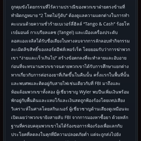
ถูกคุมขังโดยกรรมที่ไร้ความปราณีของพวกเขาฝ่ายตรงข้ามที่
ทำผิดกฎหมาย “2 โหดไม่รู้ดับ” ต้องดูแลความแตกต่างในการทำ
คะแนนด้วยความชั่วร้ายเบเวอร์ลี่ฮิลล์ “Tango & Cash” ร้อยโท
เรย์มอนด์ กาเบรียลแคช (Tangel) และเมืองเครื่องประดับ
ลอสแองเจลิสได้รับชื่อเสียงในทางลบจากการลักลอบทำกิจกรรม
ละเมิดลิขสิทธิ์ของลอร์ดอีฟส์เพอร์เร็ต โดยยอมรับว่าการฆ่าพวก
เขา “ง่ายและเร็วเกินไป” สร้างข้อตกลงที่จะทำลายและอับอาย
ก่อนที่จะทรมานพวกเขาจนตายพวกเขาได้รับการศึกษาแยกต่าง
หากเกี่ยวกับการต่อรองยาที่เกิดขึ้นในคืนนั้น ครั้งแรกในพื้นที่นั้น
และพบศพและติดอยู่กับสายไฟเช่นเดียวกับที่ FBI มาถึงและ
ห้อมล้อมพวกเขาทั้งสอง ผู้เชี่ยวชาญ Wyler พบปืนเพิ่มเงินพร้อม
พักอยู่กับพื้นดินและแทงโก้และเงินสดถูกฟ้องร้องโดยเทปเสียง
วิเคราะห์ในศาลโดยสกินเนอร์ ผู้เชี่ยวชาญด้านเสียงดูเหมือนจะ
เปิดเผยว่าพวกเขายิงสายลับ FBI จากการมองหาซื้อยา ด้วยหลัก
ฐานที่ครอบคลุมพวกเขาไม่ได้ร้องขอการฟ้องร้องเพื่อแลกกับ
ประโยคที่ลดลงในคุกที่มีความปลอดภัยต่ำ แต่จะถูกส่งไปยัง