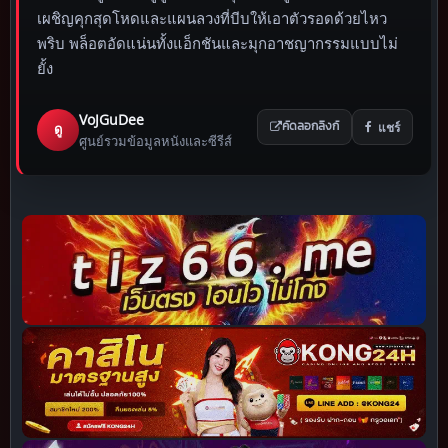
เผชิญคุกสุดโหดและแผนลวงที่บีบให้เอาตัวรอดด้วยไหว
พริบ พล็อตอัดแน่นทั้งแอ็กชันและมุกอาชญากรรมแบบไม่
ยั้ง
VoJGuDee
แชร์
ดู
คัดลอกลิงก์
ศูนย์รวมข้อมูลหนังและซีรีส์