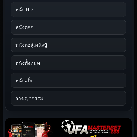
หนัง HD
หนังตลก
หนังต่อสู้,หนังบู๊
หนังทั้งหมด
หนังฝรั่ง
อาชญากรรม