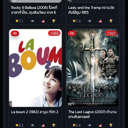
ชีวิต
HD
Rocky 6 Balboa (2006) ร็อคกี้
Lady and the Tramp ทรามวัย
ราชากำปั้น…ทุบสังเวียน ภาค 6
กับไอ้ตูบ 1955
7.1
7.3
1982
2007
HD
HD
หนัง
ผจญ
HD
ภัย
La boum 2 (1982) ลาบูม ที่รัก 2
The Last Legion (2007) ตำนาน
ดาบคิงอาเธอร์
6.2
5.4