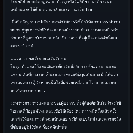
โยงคดีลักลอบผิดกฎหมาย ทั้งคู่ถูกขังในที่ที่ความยุติธรรมดู
เหมือนแลกได้ด้วยความกลัวและความเจ็บปวด
เมื่อมีหลักฐานเทปเสียงและคำให้การที่ชี้นำให้สถานการณ์บาน
ปลาย คู่หูสุดระห่ำจึงต้องหาทางฝ่าระบบด้วยแผนหลบหนี ทว่า
กำแพงที่สูงกว่าโซ่ตรวนกลับเป็น “คน” ที่อยู่เบื้องหลังคำสั่งและ
ผลประโยชน์
แนวทางของเรื่องก่อนเริ่มรับชม
ในคุก ทั้งแทงโก้และเงินสดต้องรับมือกับการซ้อมทรมานและ
แรงกดดันที่ถูกส่งมาเป็นระลอก ขณะที่ผู้คุมเดินเกมเพื่อให้พวก
เขาหมดทางสู้ จังหวะหนึ่งจึงมีผู้ช่วยเหลือจากโลกภายนอกเข้า
มาเปิดทางบางอย่าง
ระหว่างการวางแผนแกะรอยผู้บงการ ทั้งคู่ต้องตัดสินใจว่าจะใช้
โอกาสที่มีอยู่แค่ไหนและเชื่อได้เพียงใคร การหนีครั้งแล้วครั้ง
เล่าทำให้แผนการล้างมลทินค่อย ๆ มีตัวแปรใหม่ และความจริง
ที่ซ่อนอยู่ไม่ใช่แค่เรื่องคดีเท่านั้น