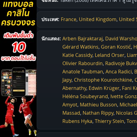
ประเทศ:
France
,
United Kingdom
,
United 
นักแสดง:
Arben Bajraktaraj
,
David Warsho
Gérard Watkins
,
Goran Kostić
,
H
Katie Cassidy
,
Leland Orser
,
Lia
Olivier Rabourdin
,
Radivoje Bukv
Anatole Taubman
,
Anca Radici
,
B
Japy
,
Christophe Kourotchkine
,
C
Abernathy
,
Edwin Krüger
,
Fani K
Héléna Soubeyrand
,
Ivette Gonz
Amyot
,
Mathieu Busson
,
Michael
Massad
,
Nathan Rippy
,
Nicolas 
Rubens Hyka
,
Thierry Stein
,
Tom