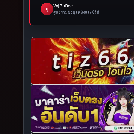
VoJGuDee
ดู
ศูนย์รวมข้อมูลหนังและซีรีส์