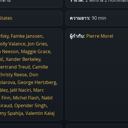
States
ความยาว:
90 min
fsky
,
Famke Janssen
,
ผู้กำกับ:
Pierre Morel
olly Valance
,
Jon Gries
,
m Neeson
,
Maggie Grace
,
ić
,
Xander Berkeley
,
ertrand Treuil
,
Camille
hristy Reese
,
Don
olarova
,
George Hertzberg
,
ález
,
Jalil Naciri
,
Marc
 Finn
,
Michel Flash
,
Nabil
Giraud
,
Opender Singh
,
my Spahija
,
Valentin Kalaj