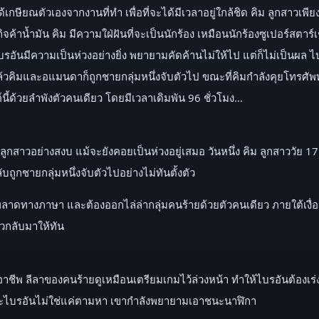
้เกษียณตัวเองจากงานที่ทำ เพื่อที่จะได้มีเวลาอยู่ใกล้ชิด คิม ลูกสาวเพียงคน
ค้าน้ำมัน คิม มีความใฝ่ฝันที่จะเป็นนักร้อง เหมือนนักร้องซูเปอร์สตาร์เช
รอันมีความเป็นห่วงอย่างยิ่ง พยายามคัดค้านไม่ให้ไป แต่ก็ไม่เป็นผล ไ
ว แต่แล้วคิมและอแมนดาก็ถูกชายกลุ่มหนึ่งจับตัวไป ขณะที่คิมกำลังคุยโทรศั
้ด้วยลำพังตัวคนเดียว โดยมีเวลาเดิมพัน 96 ชั่วโมง…
กับลูกสาวอย่างสงบ แม้จะยังคอยเป็นห่วงอยู่เสมอ วันหนึ่ง คิม ลูกสาววัย 1
ลับถูกชายกลุ่มหนึ่งจับตัวไปอย่างไม่ทันตั้งตัว
ลาดทางภาษา และต้องออกไล่ล่ากลุ่มคนร้ายด้วยตัวคนเดียว ภายใต้เงื่อนไ
าวกลับมาให้ทัน
าชีพ ลีลาของคนร้ายดูเหมือนเตรียมเกมไว้ล่วงหน้า ทำให้ไบรอันต้อง
าะไบรอันไม่ใช่แค่ตามหา เขากำลังพยายามเอาชนะนาฬิกา