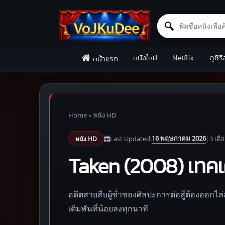
Search for:
Skip to content
หนังใหม่
Netflix
ดูซีรี
หน้าแรก
Home
»
หนัง HD
16 พฤษภาคม 2026
Last Updated:
|
3 เดื
หนัง HD
Taken (2008) เทคเคน
อดีตสายสืบผู้ช่ำชองศิลปะการต่อสู้ต้องออกไ
เดิมพันที่น้อยลงทุกนาที