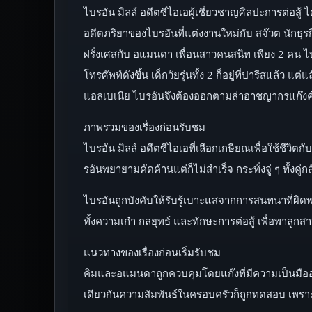
ไบรอัน มิลล์ อดีตซีไอเอผู้เชี่ยวชาญศิลปะการต่อสู้ ได
อดีตภริยาของไบรอันที่แต่งงานใหม่กับ สจ๊วต นักธุรกิจ
ฝรั่งเศสกับ อแมนดา เพื่อนสาวคนสนิท เพียง 2 คน ไบ
โทรศัพท์ดังขึ้น เด็กวัยรุ่นทั้ง 2 ก็อยู่ที่ปารีสแล้
แอลเบเนีย ไบรอันจึงต้องออกตามล่าอาชญากรแก๊งค์นี
ภาพรวมของเรื่องก่อนรับชม
ไบรอัน มิลล์ อดีตซีไอเอที่เลือกเกษียณเพื่อใช้ชีวิต
รอันพยายามคัดค้านแต่ก็ไม่สำเร็จ กระทั่งจู่ ๆ ทั้งคู่ก
ไบรอันถูกบังคับให้รับรู้เบาะแสจากการสนทนาที่ผิดพ
ทั้งความเก๋า กลยุทธ์ และทักษะการต่อสู้ เพื่อพาลูกส
แนวทางของเรื่องก่อนเริ่มรับชม
คิมและอแมนดาถูกควบคุมโดยแก๊งที่มีความเป็นมืออ
เดียวกันความสัมพันธ์ในครอบครัวก็ถูกทดสอบ เพร