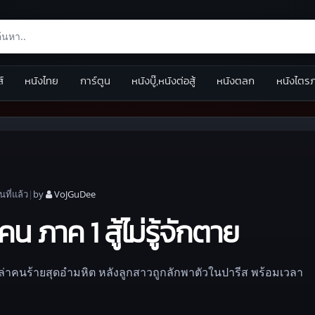
ส์
หนังไทย
การ์ตูน
หนังบู๊,หนังต่อสู้
หนังตลก
หนังไตร
อน
ที่แล้ว
|
by
VoJGuDee
 ภาค 1 สู้ไม่รู้จักตาย
ล่ล่าคนร้ายสุดอำมหิต หลังลูกสาวถูกลักพาตัวในปารีส พร้อมเวลา