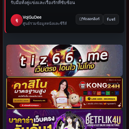
รับมือทั้งคู่แข่งและเรื่องรักที่ซับซ้อน
VoJGuDee
แชร์
ดู
คัดลอกลิงก์
ศูนย์รวมข้อมูลหนังและซีรีส์