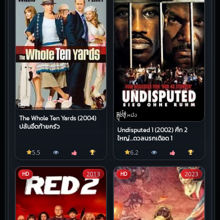
หนัง
HD
หนัง
ต่อสู้,หนัง
บู๊
The Whole Ten Yards (2004)
ปล้นอึดท้ายครัว
Undisputed 1 (2002) ศึก 2
ใหญ่…ดวลนรกเดือด 1
5.5
6.2
2013
2023
HD
HD