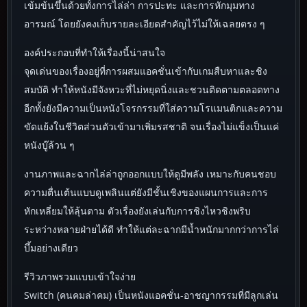
เข้มข้นขึ้นด้วยทั้งการไล่ล่า การปะทะ และการหักมุมทาง
อารมณ์ โดยยังคงเก็บรายละเอียดสำคัญไว้ไม่ให้เฉลยตรง ๆ
องค์ประกอบที่ทำให้เรื่องนี้น่าสนใจ
จุดเด่นของเรื่องอยู่ที่การผสมแอคชั่นเข้ากับเกมสืบหาและชิง
สมบัติ ทำให้หนังมีจังหวะที่ไม่หยุดนิ่งและชวนติดตามตลอดทาง
อีกทั้งยังมีความเป็นหนังโจรกรรมที่ใส่ความโรแมนติกและความ
ขัดแย้งในชีวิตส่วนตัวเข้ามาเพิ่มรสชาติ จนเรื่องไม่แข็งเป็นแค่
หนังบู๊ล้วน ๆ
งานภาพและฉากไล่ล่าถูกออกแบบให้ดูมีพลัง เหมาะกับคนชอบ
ความตื่นเต้นแบบดูเพลินแต่ยังมีชั้นเชิงของแผนการและการ
หักเหลี่ยมให้ลุ้นตาม ตัวเรื่องยังเล่นกับการชิงไหวชิงพริบ
ระหว่างหลายฝ่ายได้ดี ทำให้แต่ละฉากมีน้ำหนักมากกว่าการไล่
บึ้มอย่างเดียว
รีวิวภาพรวมแบบเข้าใจง่าย
Switch (คนคมล่าคม) เป็นหนังแอคชั่น-อาชญากรรมที่มีลูกเล่น