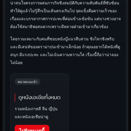
น่าสนใจตรงการผสมภารกิจชิงสมบัติกับความสัมพันธ์ที่ซับซ้อน
ทำให้ดูแล้วไม่รู้สึกเป็นเส้นตรงเกินไป จุดแข็งคือความเร็วของ
เรื่องและบรรยากาศการปะทะที่ค่อนข้างเข้มข้น แต่บางช่วงอาจ
ต้องใช้สมาธิพอสมควรเพราะมีหลายฝ่ายเข้ามาเกี่ยวข้อง
โดยรวมเหมาะกับคนที่ชอบหนังบู๊แนวสืบสวน ชิงไหวชิงพริบ
และมีเสน่ห์ของดราม่าปนเข้ามาเล็กน้อย ถ้าคุณอยากได้หนังที่ดู
สนุก มีแรงปะทะ และไม่เน้นความหวานใส เรื่องนี้ถือว่าน่าลอง
ไม่น้อย
หมวดแนะนำ
ดูหนังเอเชียทั้งหมด
รวมหนังเกาหลี จีน ญี่ปุ่น
และหนังเอเชียน่าดู
ไปยังหมวดนี้