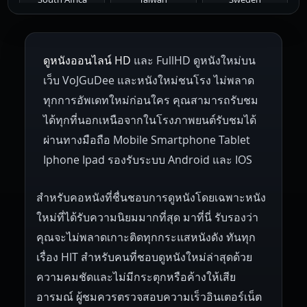
1953
1952
1951
1950
1946
Netherlands
Russia
Poland
ดูหนังออนไลน์ HD
และ FullHD ดูหนังใหม่บน
1945
1942
1941
1940
1939
Hungary
Denmark
Bulgaria
เว็บ VoJGuDee และหนังใหม่ชนโรง ไม่พลาด
Czech Republic
Brazil
Turkey
1938
1937
1930
1928
1916
ทุกการอัพเดทใหม่ก่อนใคร คุณสามารถรับชม
ได้ทุกที่นอกเหนือจากในโรงภาพยนต์รับชมได้
ผ่านทางมือถือ Mobile Smartphone Tablet
Iphone Ipad รองรับระบบ Android และ IOS
สำหรับคอหนังที่ชื่นชอบการดูหนังโดยเฉพาะหนัง
ใหม่ที่ได้รับความนิยมมากที่สุด มาที่นี่ รับรองว่า
คุณจะไม่พลาดเกาะติดทุกกระแสหนังดัง ทันทุก
เรื่อง HIT สำหรับคนที่ชอบดูหนังใหม่ล่าสุดด้วย
ความคมชัดและไม่มีกระตุกหรือค้างให้เสีย
อารมณ์ ผู้ชมควรตรวจสอบความเร็วอินเตอร์เน็ต