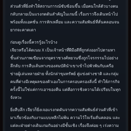
ส่วนตัวที่ยิ่งทำให้สถานการณ์ซับซ้อนขึ้น เมื่อคนใกล้ตัวบางคน
กลับกลายเป็นแรงกดดันสำคัญในเกมนี้ เรื่องราวจึงเดินหน้าไป
พร้อมทั้งแอคชั่น การหักเหลี่ยม และความสัมพันธ์ที่สั่นคลอนจน
ยากจะคาดเดา
ก่อนดูเรื่องนี้ควรรู้อะไรบ้าง
เจียวหรือโค้ดเนม X เป็นเจ้าหน้าที่ฝีมือดีที่ถูกส่งออกไปตามหา
ชิ้นส่วนภาพเขียนจากยุคราชวงศ์หยวนซึ่งถูกโจรกรรมไปอย่าง
ลึกลับ การสืบเส้นทางของสมบัตินำเขาเข้าไปพัวพันกับเครือ
ข่ายผู้เล่นหลายฝ่าย ทั้งนักล่าขุมทรัพย์ คู่แข่งต่างชาติ และกลุ่ม
คนที่ต่างมีเหตุผลของตัวเองในการครอบครองสิ่งนี้ ทำให้ภารกิจ
ครั้งนี้ไม่ใช่แค่การเอาของคืน แต่คือการชิงความได้เปรียบในทุก
จังหวะ
ยิ่งสืบลึก เจียวก็ยิ่งเจอแรงกดดันจากความสัมพันธ์ส่วนตัวที่เข้า
มาเกี่ยวข้องกับงานแบบหลีกไม่พ้น ความไว้ใจเริ่มสั่นคลอน และ
แต่ละฝ่ายต่างเดินเกมกันอย่างมีชั้นเชิง เรื่องจึงค่อย ๆ เร่งความ