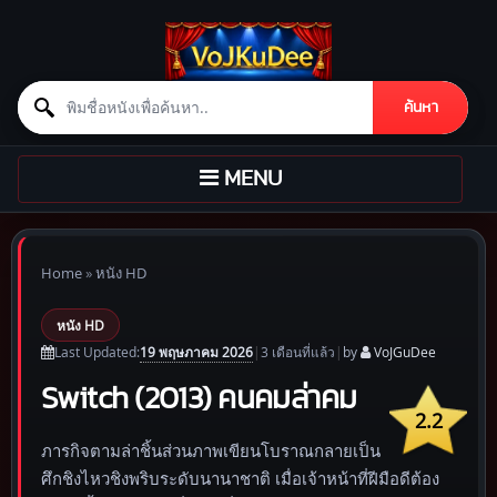
Search for:
ค้นหา
Skip to content
TOGGLE
MENU
NAVIGATION
Home
»
หนัง HD
หนัง HD
19 พฤษภาคม 2026
Last Updated:
|
3 เดือน
ที่แล้ว
|
by
VoJGuDee
Switch (2013) คนคมล่าคม
2.2
ภารกิจตามล่าชิ้นส่วนภาพเขียนโบราณกลายเป็น
ศึกชิงไหวชิงพริบระดับนานาชาติ เมื่อเจ้าหน้าที่ฝีมือดีต้อง