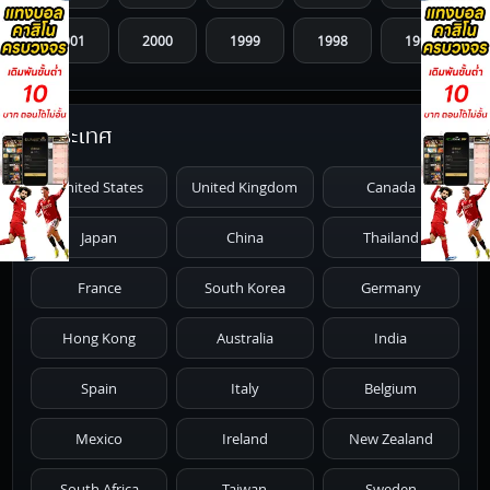
2001
2000
1999
1998
1997
1996
1995
1994
1993
1992
ประเทศ
1991
1990
1989
1988
1987
United States
United Kingdom
Canada
1986
1985
1984
1983
1982
Japan
China
Thailand
1981
1980
1979
1978
1977
France
South Korea
Germany
1976
1975
1974
1973
1972
Hong Kong
Australia
India
1971
1970
1969
1968
1967
Spain
Italy
Belgium
1966
1965
1964
1963
1962
Mexico
Ireland
New Zealand
1961
1959
1958
1955
1954
South Africa
Taiwan
Sweden