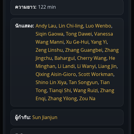
ความยาว:
122 min
นักแสดง:
Andy Lau
,
Lin Chi-ling
,
Luo Wenbo
,
Siqin Gaowa
,
Tong Dawei
,
Vanessa
Wang Manni
,
Xu Ge-Hui
,
Yang Yi
,
Zeng Linshu
,
Zhang Guangbei
,
Zhang
Jingchu
,
Bahargul
,
Cherry Wang
,
He
Minghan
,
Li Landi
,
Li Wanyi
,
Liang Jin
,
Qixing Aisin-Gioro
,
Scott Workman
,
Shino Lin Xiya
,
Tan Songyun
,
Tian
Tong
,
Tianqi Shi
,
Wang Ruizi
,
Zhang
Enqi
,
Zhang Yilong
,
Zou Na
ผู้กำกับ:
Sun Jianjun