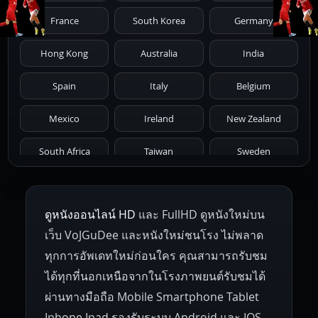
1981
1980
1979
1978
1977
France
South Korea
Germany
1976
1975
1974
1973
1972
Hong Kong
Australia
India
1971
1970
1969
1968
1967
Spain
Italy
Belgium
1966
1965
1964
1963
1962
Mexico
Ireland
New Zealand
1961
1959
1958
1955
1954
South Africa
Taiwan
Sweden
1953
1952
1951
1950
1946
Netherlands
Russia
Poland
ดูหนังออนไลน์ HD
และ FullHD ดูหนังใหม่บน
1945
1942
1941
1940
1939
Hungary
Denmark
Bulgaria
เว็บ VoJGuDee และหนังใหม่ชนโรง ไม่พลาด
Czech Republic
Brazil
Turkey
1938
1937
1930
1928
1916
ทุกการอัพเดทใหม่ก่อนใคร คุณสามารถรับชม
ได้ทุกที่นอกเหนือจากในโรงภาพยนต์รับชมได้
ผ่านทางมือถือ Mobile Smartphone Tablet
Iphone Ipad รองรับระบบ Android และ IOS