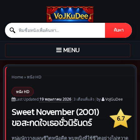
Search for:
ค้นหา
Skip to content
TOGGLE
MENU
NAVIGATION
Home
»
หนัง HD
หนัง HD
19 พฤษภาคม 2026
Last Updated:
|
3 เดือน
ที่แล้ว
|
by
VoJGuDee
Sweet November (2001)
6.7
ขอสะกดใจเธอชั่วนิรันดร์
หนุ่มนักวางแผนชีวิตหนีอดีต พบหญิงที่ใช้ชีวิตอย่างไม่หวาด