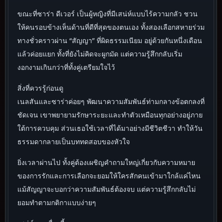
ขณะที่ซาร่า ดีเวอร์ เป็นผู้หญิงที่มีเสน่ห์แบบไร้ความกลัว ชวน
ให้คนรอบข้างเห็นด้านที่ดีที่สุดของตนเอง ทั้งสองเลือกสหายร่วม
ทางชั่วคราวผ่าน “สัญญา” ที่ผิดธรรมเนียม อยู่ด้วยกันหนึ่งเดือน
แล้วค่อยแยก ทั้งที่ยังไม่คิดจะผูกมัด แต่ความรู้สึกกลับเริ่ม
งอกงามเกินกว่าที่ทั้งคู่เตรียมใจไว้
สิ่งที่ควรรู้ก่อนดู
เนลสันและซาร่าค่อยๆ พัฒนาความสัมพันธ์ท่ามกลางข้อตกลงที่
ชัดเจน เขาพยายามรักษาระยะและทำตัวเหมือนทุกอย่างอยู่ภาย
ใต้การควบคุม ส่วนเธอใช้เวลาที่ได้มาอย่างมีชีวิตชีวา ทำให้วัน
ธรรมดากลายเป็นบททดสอบของหัวใจ
ยิ่งเวลาผ่านไป ทั้งคู่ต้องเผชิญคำถามใหญ่เกี่ยวกับความหมาย
ของการรักและการเลือกจะยอมให้ใครสักคนเข้ามาใกล้แค่ไหน
แม้สัญญาจะบอกว่าความสัมพันธ์ต้องจบ แต่ความรู้สึกกลับไม่
ยอมทำตามกติกาแบบง่ายๆ