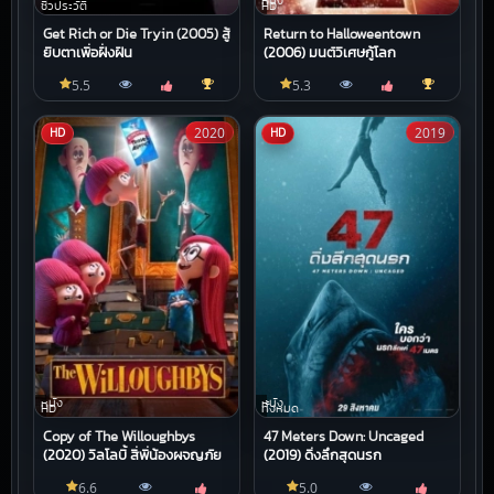
หนัง
ชีวประวัติ
HD
Get Rich or Die Tryin (2005) สู้
Return to Halloweentown
ยิบตาเพื่อฝั่งฝัน
(2006) มนต์วิเศษกู้โลก
5.5
5.3
2020
2019
HD
HD
หนัง
หนัง
HD
ทั้งหมด
Copy of The Willoughbys
47 Meters Down: Uncaged
(2020) วิลโลบี้ สี่พี่น้องผจญภัย
(2019) ดิ่งลึกสุดนรก
6.6
5.0