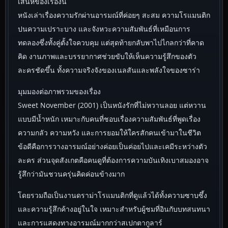
เสน่ห์ของเรื่องนี้
หนังเล่าเรื่องความรักผ่านอารมณ์ที่ค่อยๆ สะสม ความโรแมนติก
ปนความเปราะบาง และจังหวะความสัมพันธ์ที่เหมือนการ
ทดลองซึ่งทั้งคู่ตั้งใจควบคุม แต่สุดท้ายกลับพาไปไกลกว่าที่คาด
คิด งานภาพและบรรยากาศช่วยขับให้เห็นความรู้สึกของตัว
ละครชัดขึ้น ทั้งความจริงจังของเนลสันและพลังใจของซาร่า
มุมมองต่อภาพรวมของเรื่อง
Sweet November (2001) เป็นหนังรักที่ไม่หวานลอย แต่หวาน
แบบมีน้ำหนัก เหมาะกับคนที่ชอบเรื่องความสัมพันธ์ที่พูดเรื่อง
ความกลัว ความหวัง และการยอมให้ใครสักคนเข้ามาในชีวิต
ข้อดีคือการวางอารมณ์อย่างค่อยเป็นค่อยไปและเคมีระหว่างตัว
ละคร ส่วนจุดสังเกตคือคนดูที่ต้องการความบันเทิงเบาสมองอาจ
รู้สึกว่ามันชวนครุ่นคิดค่อนข้างมาก
โดยรวมถือเป็นงานดราม่าโรแมนติกที่ดูแล้วได้ทั้งความซาบซึ้ง
และความรู้สึกค้างอยู่ในใจ เหมาะสำหรับผู้ชมที่อินกับบทสนทนา
และการแสดงทางอารมณ์มากกว่าสเปกตากูลาร์