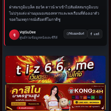
ฝ่าสมรภูมิแบล็ค ฮอว์ค ดาวน์ พาเข้าไปสัมผัสสมรภูมิแบบ
ไม่ปรุงแต่ง ผ่านมุมมองของทหารและพลเรือนที่ต้องเอาตัว
รอดในเหตุการณ์เดือดที่โมกาดิชู
VoJGuDee
แชร์
ดู
คัดลอกลิงก์
ศูนย์รวมข้อมูลหนังและซีรีส์