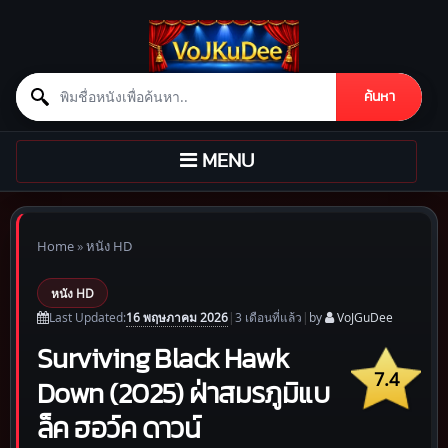
Search for:
ค้นหา
Skip to content
TOGGLE
MENU
NAVIGATION
Home
»
หนัง HD
หนัง HD
16 พฤษภาคม 2026
Last Updated:
|
3 เดือน
ที่แล้ว
|
by
VoJGuDee
Surviving Black Hawk
7.4
Down (2025) ฝ่าสมรภูมิแบ
ล็ค ฮอว์ค ดาวน์