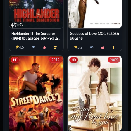
หนัง
ต่อสู้,หนัง
หนัง
บู๊
HD
Highlander III The Sorcerer
Goddess of Love (2015) แรงรัก
(1994) ไฮแลนเดอร์ อมตะทะลุโลก
อันตราย
3
4.5
5.2
2012
2009
HD
HD
หนัง
รัก