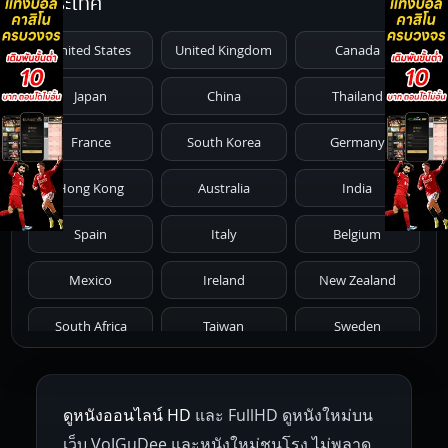
ประเทศ
1991
1990
1989
1988
1987
United States
United Kingdom
Canada
1986
1985
1984
1983
1982
Japan
China
Thailand
1981
1980
1979
1978
1977
France
South Korea
Germany
1976
1975
1974
1973
1972
Hong Kong
Australia
India
1971
1970
1969
1968
1967
Spain
Italy
Belgium
1966
1965
1964
1963
1962
Mexico
Ireland
New Zealand
1961
1959
1958
1955
1954
South Africa
Taiwan
Sweden
1953
1952
1951
1950
1946
Netherlands
Russia
Poland
ดูหนังออนไลน์ HD
และ FullHD ดูหนังใหม่บน
1945
1942
1941
1940
1939
Hungary
Denmark
Bulgaria
เว็บ VoJGuDee และหนังใหม่ชนโรง ไม่พลาด