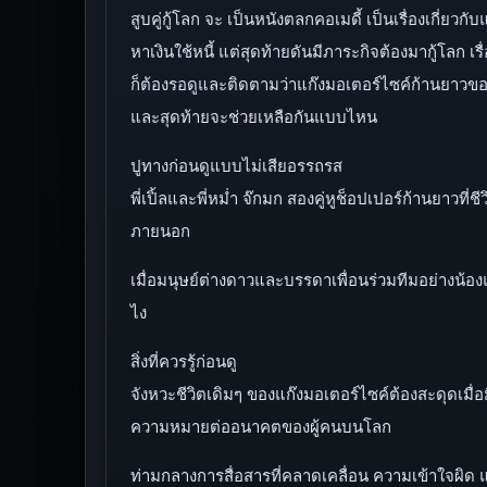
สูบคู่กู้โลก จะ เป็นหนังตลกคอเมดี้ เป็นเรื่องเกี่ยว
หาเงินใช้หนี้ แต่สุดท้ายดันมีภาระกิจต้องมากู้โลก 
ก็ต้องรอดูและติดตามว่าแก๊งมอเตอร์ไซค์ก้านยาวของ พ
และสุดท้ายจะช่วยเหลือกันแบบไหน
ปูทางก่อนดูแบบไม่เสียอรรถรส
พี่เปิ้ลและพี่หม่ำ จ๊กมก สองคู่หูช็อปเปอร์ก้านยาวท
ภายนอก
เมื่อมนุษย์ต่างดาวและบรรดาเพื่อนร่วมทีมอย่างน้องแ
ไง
สิ่งที่ควรรู้ก่อนดู
จังหวะชีวิตเดิมๆ ของแก๊งมอเตอร์ไซค์ต้องสะดุดเมื่อม
ความหมายต่ออนาคตของผู้คนบนโลก
ท่ามกลางการสื่อสารที่คลาดเคลื่อน ความเข้าใจผิด