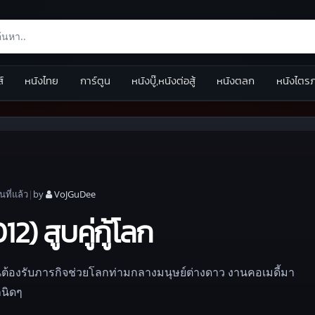
ส์
หนังไทย
การ์ตูน
หนังบู๊,หนังต่อสู้
หนังตลก
หนังไตร
อน
ที่แล้ว
|
by
VoJGuDee
) สูบคู่กู้โลก
วนต้องรับภารกิจช่วยโลกท่ามกลางมนุษย์ต่างดาว งานคอเมดี้มา
กนิดๆ