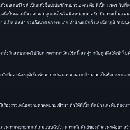
กับแก๊งมอเตอร์ไซค์ เป็นแก๊งช็อปเปอร์ก้านยาว 2 คน คือ พี่เปิ้ล นาคร กับ
เรื่องนี้เป็นคอเมดี้แต่จะผสมลูกเล่นไซไฟนิดหน่อยนะครับ มีความเป็นแฟน
ี่เปิ้ล พี่หม่ำ รวมถึงนางเอก พระเอก ทั้งน้องแม๊กกี้ และน้องภูมิ กับมน
ี่ชีวิตทั้งวันแทบหมดไปกับการตามหาเงินใช้หนี้ แต่จู่ๆ กลับถูกดึงให้เข้า
ม๊กกี้และน้องภูมิเริ่มเข้ามาปะปน ความวุ่นวายจึงกลายเป็นทั้งมุกฮาและ
ีเรื่องราวเหนือความคาดหมายเข้ามา ทำให้พี่เปิ้ล พี่หม่ำ และทีมต้องหาท
 และความพยายามแก้เกมแบบฉับไว ความสัมพันธ์ของตัวละครค่อยๆ สร้างเค