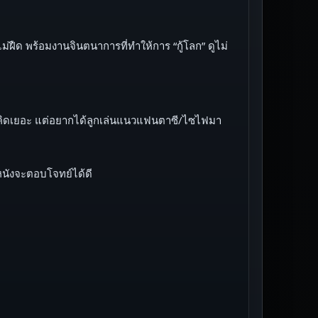
ฝืด พร้อมงานจินตนาการที่ทำให้การ “กู้โลก” ดูไม่
้องคิดเยอะ แต่อยากได้ลูกเล่นแนวแฟนตาซี/ไซไฟมา
นังจะตอบโจทย์ได้ดี