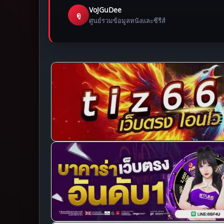
VoJGuDee
ดู
ศูนย์รวมข้อมูลหนังและซีรีส์