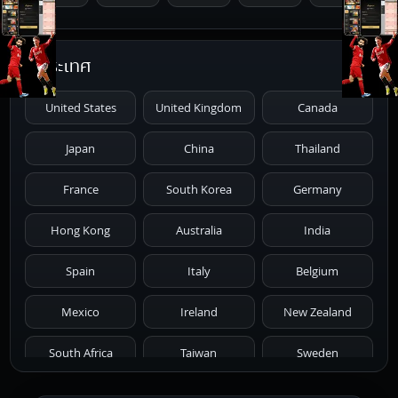
1996
1995
1994
1993
1992
ประเทศ
1991
1990
1989
1988
1987
United States
United Kingdom
Canada
1986
1985
1984
1983
1982
Japan
China
Thailand
1981
1980
1979
1978
1977
France
South Korea
Germany
1976
1975
1974
1973
1972
Hong Kong
Australia
India
1971
1970
1969
1968
1967
Spain
Italy
Belgium
1966
1965
1964
1963
1962
Mexico
Ireland
New Zealand
1961
1959
1958
1955
1954
South Africa
Taiwan
Sweden
1953
1952
1951
1950
1946
Netherlands
Russia
Poland