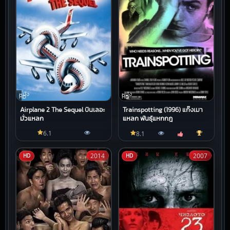
หนัง
หนัง
HD
HD
Airplane 2 The Sequel บินเลอะ
Trainspotting (1996) แก๊งเมา
มั่วแหลก
แหลก พันธุ์แหกกฎ
6.1
8.1
2014
2007
HD
HD