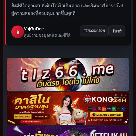
สิ่งมีชีวิตลูกผสมที่เติบโตเร็วเกินคาด และเริ่มพาเรื่องราวไป
สู่ความสยองที่ควบคุมยากขึ้นทุกที
VoJGuDee
แชร์
ดู
คัดลอกลิงก์
ศูนย์รวมข้อมูลหนังและซีรีส์