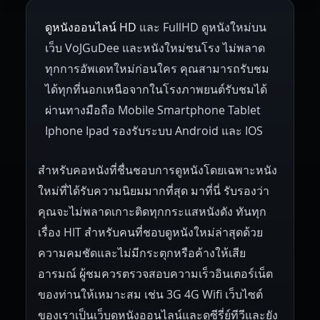
ดูหนังออนไลน์ HD
และ FullHD ดูหนังใหม่บน
1945
1942
1941
1940
1939
Hungary
Denmark
Bulgaria
เว็บ VoJGuDee และหนังใหม่ชนโรง ไม่พลาด
Czech Republic
Brazil
Turkey
1938
1937
1930
1928
1916
ทุกการอัพเดทใหม่ก่อนใคร คุณสามารถรับชม
ได้ทุกที่นอกเหนือจากในโรงภาพยนต์รับชมได้
ผ่านทางมือถือ Mobile Smartphone Tablet
Iphone Ipad รองรับระบบ Android และ IOS
สำหรับคอหนังที่ชื่นชอบการดูหนังโดยเฉพาะหนัง
ใหม่ที่ได้รับความนิยมมากที่สุด มาที่นี่ รับรองว่า
คุณจะไม่พลาดเกาะติดทุกกระแสหนังดัง ทันทุก
เรื่อง HIT สำหรับคนที่ชอบดูหนังใหม่ล่าสุดด้วย
ความคมชัดและไม่มีกระตุกหรือค้างให้เสีย
อารมณ์ ผู้ชมควรตรวจสอบความเร็วอินเตอร์เน็ต
ของท่านให้เหมาะสม เช่น 3G 4G Wifi เว็บไซต์
ของเราเป็นเว็บดูหนังออนไลน์และดูซีรี่ย์ทีวีและยัง