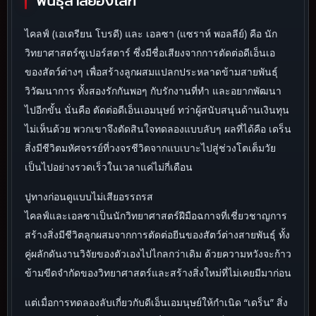
พันธุ์ล่าสยองโลก
ไคลฟ์ (เอเดรียน โบรดี) และ เอลซา (แซราห์ พอลลีย์) คือ นัก
วิทยาศาสตร์ซูเปอร์สตาร์ ซึ่งมีชื่อเสียงจากการตัดต่อดีเอ็นเอ
ของสัตว์ต่างๆ เพื่อสร้างลูกผสมแปลกประหลาดข้ามสายพันธุ์
วิวัฒนาการ ทั้งสองรักกันพอๆ กับรักงานที่ทำ และอยากพัฒนา
ไปอีกขั้น นั่นคือ ตัดต่อดีเอ็นเอมนุษย์ ทว่าผู้สนับสนุนด้านเงินทุน
ไม่เห็นด้วย พวกเขาจึงตัดสินใจทดลองแบบลับๆ ผลที่ได้คือ เดร็น
สิ่งมีชีวิตมหัศจรรย์ที่วงจรชีวิตจากแบเบาะไปสู่ช่วงโตเต็มวัย
เป็นไปอย่างรวดเร็วในเวลาแค่ไม่กี่เดือน
ปูทางก่อนดูแบบไม่เสียอรรถรส
ไคลฟ์และเอลซาเป็นนักวิทยาศาสตร์ฝีมือฉกาจที่เชี่ยวชาญการ
สร้างสิ่งมีชีวิตลูกผสมจากการตัดต่อยีนของสัตว์ต่างสายพันธุ์ ทั้ง
คู่ผลักดันงานวิจัยของตัวเองไปไกลกว่าเดิม ด้วยความหวังจะก้าว
ข้ามขีดจำกัดของวิทยาศาสตร์และสร้างสิ่งใหม่ที่ไม่เคยมีมาก่อน
แต่เมื่อการทดลองลับเกี่ยวกับดีเอ็นเอมนุษย์ให้กำเนิด “เดร็น” สิ่ง