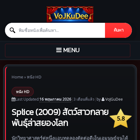
Search for:
ค้นหา
Skip to content
TOGGLE
MENU
NAVIGATION
Home
»
หนัง HD
หนัง HD
16 พฤษภาคม 2026
Last Updated:
|
3 เดือน
ที่แล้ว
|
by
VoJGuDee
Splice (2009) สัตว์สาวกลาย
5.8
พันธุ์ล่าสยองโลก
นักวิทยาศาสตร์คู่หนึ่งแอบทดลองตัดต่อดีเอ็นเอมนุษย์จนได้