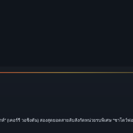
ห์” (เคอร์รี วอชิงตัน) สองสุดยอดสายลับสังกัดหน่วยรบพิเศษ “ชาโดว์ฟอร