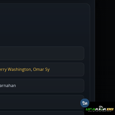
erry Washington
,
Omar Sy
 Carnahan