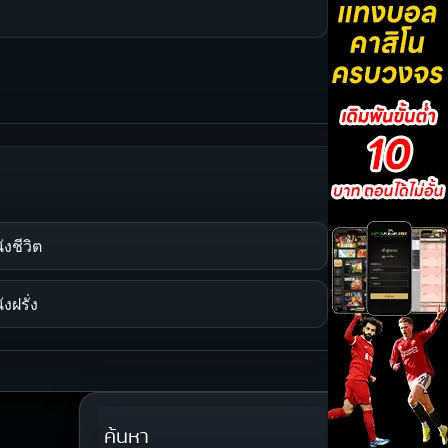
ังชีวิต
ังฝรั่ง
ค้นหา