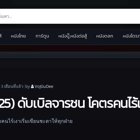
ส์
หนังไทย
การ์ตูน
หนังบู๊,หนังต่อสู้
หนังตลก
หนังไตร
|
3 เดือน
ที่แล้ว
|
by
VoJGuDee
5) ดับเบิลจารชน โคตรคนไร้
คนไร้เงาเริ่มเขียนชะตาให้ทุกฝ่าย