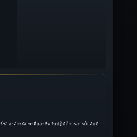
์ซ” องค์กรนักฆ่ามืออาชีพกับปฏิบัติการภารกิจลับที่