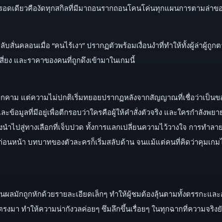
างรอดเดียวคืองัดทุกสกิลที่มีมาถอนรากถอนโคนโค่นทุกแผนการตามล่าของ
ับสั่นคลอนเมื่อ “คนไร้เงา” ปรากฏตัวพร้อมเงื่อนงำที่ทำให้ทั้งผู้ล่าผู
เสี่ยง และราคาของคนที่ถูกดึงเข้ามาในเกมนี้
ยคุกคาม แต่ความไม่ปกติเริ่มทยอยปรากฏหลังจากสัญญาณที่เชื่อว่าเป็นขอ
ิและข้อมูลที่มีอยู่เพื่อตีกรอบว่าใครคือผู้ให้คำสั่งตัวจริง และใครกำลังพ
ำไปสู่ทางเลือกที่เจ็บปวด ทั้งการแลกเปลี่ยนความไว้วางใจ การทำลายห
รณ์ก่อนหน้า บทบาทของตัวละครก็เริ่มสลับด้าน จนแม้แต่คนที่คิดว่าคุมเก
็นผลมักถูกหักด้วยรายละเอียดเล็กๆ ทำให้ผู้ชมต้องลุ้นตามทั้งตรรกะแล
 ทำให้ความน่ากังวลค่อยๆ ซึมลึกขึ้นเรื่อยๆ ในทุกฉากที่ความจริงยัง