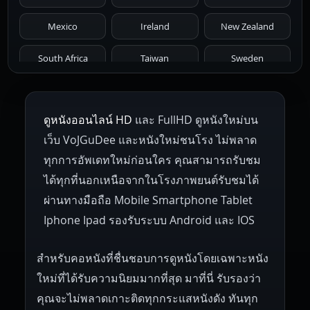
1966
1965
1964
1963
1962
Mexico
Ireland
New Zealand
1961
1959
1958
1955
1954
South Africa
Taiwan
Sweden
1953
1952
1951
1950
1946
Netherlands
Russia
Poland
ดูหนังออนไลน์ HD
และ FullHD ดูหนังใหม่บน
1945
1942
1941
1940
1939
Hungary
Denmark
Bulgaria
เว็บ VoJGuDee และหนังใหม่ชนโรง ไม่พลาด
Czech Republic
Brazil
Turkey
1938
1937
1930
1928
1916
ทุกการอัพเดทใหม่ก่อนใคร คุณสามารถรับชม
ได้ทุกที่นอกเหนือจากในโรงภาพยนต์รับชมได้
ผ่านทางมือถือ Mobile Smartphone Tablet
Iphone Ipad รองรับระบบ Android และ IOS
สำหรับคอหนังที่ชื่นชอบการดูหนังโดยเฉพาะหนัง
ใหม่ที่ได้รับความนิยมมากที่สุด มาที่นี่ รับรองว่า
คุณจะไม่พลาดเกาะติดทุกกระแสหนังดัง ทันทุก