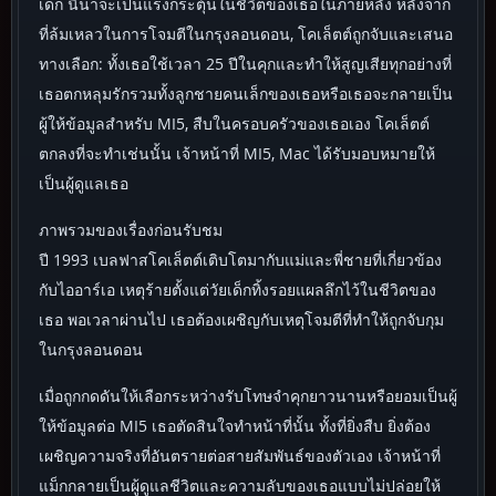
เด็ก นี้น่าจะเป็นแรงก​​ระตุ้นในชีวิตของเธอในภายหลัง หลังจาก
ที่ล้มเหลวในการโจมตีในกรุงลอนดอน, โคเล็ตต์ถูกจับและเสนอ
ทางเลือก: ทั้งเธอใช้เวลา 25 ปีในคุกและทำให้สูญเสียทุกอย่างที่
เธอตกหลุมรักรวมทั้งลูกชายคนเล็กของเธอหรือเธอจะกลายเป็น
ผู้ให้ข้อมูลสำหรับ MI5, สืบในครอบครัวของเธอเอง โคเล็ตต์
ตกลงที่จะทำเช่นนั้น เจ้าหน้าที่ MI5, Mac ได้รับมอบหมายให้
เป็นผู้ดูแลเธอ
ภาพรวมของเรื่องก่อนรับชม
ปี 1993 เบลฟาสโคเล็ตต์เติบโตมากับแม่และพี่ชายที่เกี่ยวข้อง
กับไออาร์เอ เหตุร้ายตั้งแต่วัยเด็กทิ้งรอยแผลลึกไว้ในชีวิตของ
เธอ พอเวลาผ่านไป เธอต้องเผชิญกับเหตุโจมตีที่ทำให้ถูกจับกุม
ในกรุงลอนดอน
เมื่อถูกกดดันให้เลือกระหว่างรับโทษจำคุกยาวนานหรือยอมเป็นผู้
ให้ข้อมูลต่อ MI5 เธอตัดสินใจทำหน้าที่นั้น ทั้งที่ยิ่งสืบ ยิ่งต้อง
เผชิญความจริงที่อันตรายต่อสายสัมพันธ์ของตัวเอง เจ้าหน้าที่
แม็กกลายเป็นผู้ดูแลชีวิตและความลับของเธอแบบไม่ปล่อยให้