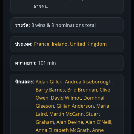
จารชน
รางวัล:
8 wins & 9 nominations total
ประเทศ:
France
,
Ireland
,
United Kingdom
ความยาว:
101 min
นักแสดง:
Aidan Gillen
,
Andrea Riseborough
,
Barry Barnes
,
Brid Brennan
,
Clive
Owen
,
David Wilmot
,
Domhnall
Gleeson
,
Gillian Anderson
,
Maria
Laird
,
Martin McCann
,
Stuart
Graham
,
Alan Devine
,
Alan O'Neill
,
Anna Elizabeth McGrath
,
Anne