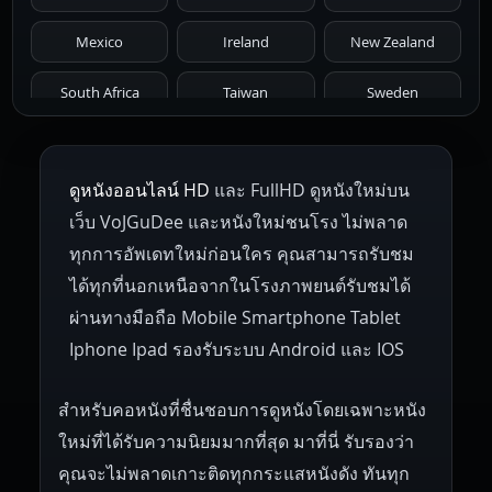
1966
1965
1964
1963
1962
Mexico
Ireland
New Zealand
1961
1959
1958
1955
1954
South Africa
Taiwan
Sweden
1953
1952
1951
1950
1946
Netherlands
Russia
Poland
ดูหนังออนไลน์ HD
และ FullHD ดูหนังใหม่บน
1945
1942
1941
1940
1939
Hungary
Denmark
Bulgaria
เว็บ VoJGuDee และหนังใหม่ชนโรง ไม่พลาด
Czech Republic
Brazil
Turkey
1938
1937
1930
1928
1916
ทุกการอัพเดทใหม่ก่อนใคร คุณสามารถรับชม
ได้ทุกที่นอกเหนือจากในโรงภาพยนต์รับชมได้
ผ่านทางมือถือ Mobile Smartphone Tablet
Iphone Ipad รองรับระบบ Android และ IOS
สำหรับคอหนังที่ชื่นชอบการดูหนังโดยเฉพาะหนัง
ใหม่ที่ได้รับความนิยมมากที่สุด มาที่นี่ รับรองว่า
คุณจะไม่พลาดเกาะติดทุกกระแสหนังดัง ทันทุก