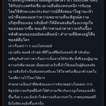
ให้กับประเทศรัสเซีย เอเวอลีนต้องหลบหนีการจับกุม
โดยใช้ทักษะและประสบการณ์ที่สั่งสมมาในฐานะเจ้า
หน้าที่สอดแนมทว่าความพยายามที่จะพิสูจน์ความ
บริสุทธิ์ของเธอ กลับยิ่งทำให้มีคนสงสัยเรื่องแรงจูงใจ
ของเธอมากขึ้น ขณะที่การตามล่าหาความจริงเบื้อง
หลังตัวตนของเธอยังคงเดินหน้า คำถามที่ยังคงอยู่ก็คือ
ซอลต์คือใคร
เล่าเรื่องคร่าว ๆ แบบไม่สปอยล์
เอเวอลีน ซอลต์ เจ้าหน้าที่ซีไอเอที่ยึดมั่นต่อหน้าที่ กลับต้อง
เผชิญกับคำกล่าวหาเรื่องการเป็นสายให้รัสเซีย ทั้งที่เธอปฏิญาณ
ความภักดีมาตลอด เมื่อทุกอย่างเริ่มชี้เป้าให้เธอเป็นผู้ต้องสงสัย
เอเวอลีนจึงจำเป็นต้องหลบหนีและใช้ไหวพริบเพื่อเอาตัวรอดใน
โลกที่ความไว้ใจหาได้ยาก
ท่ามกลางเงื่อนงำที่ทับซ้อนและการสังเกตอย่างไม่ลดละ การ
พิสูจน์ความบริสุทธิ์ยิ่งทำให้คำถามเกี่ยวกับแรงจูงใจของเธอลึก
ขึ้นเรื่อย ๆ และยิ่งเข้าใกล้ความจริงมากเท่าไร ภาพของซอลต์ก็
ยิ่งไม่ชัดเจนยิ่งขึ้นเท่านั้น