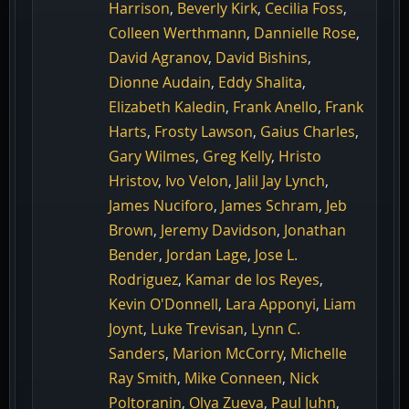
Harrison
,
Beverly Kirk
,
Cecilia Foss
,
Colleen Werthmann
,
Dannielle Rose
,
David Agranov
,
David Bishins
,
Dionne Audain
,
Eddy Shalita
,
Elizabeth Kaledin
,
Frank Anello
,
Frank
Harts
,
Frosty Lawson
,
Gaius Charles
,
Gary Wilmes
,
Greg Kelly
,
Hristo
Hristov
,
Ivo Velon
,
Jalil Jay Lynch
,
James Nuciforo
,
James Schram
,
Jeb
Brown
,
Jeremy Davidson
,
Jonathan
Bender
,
Jordan Lage
,
Jose L.
Rodriguez
,
Kamar de los Reyes
,
Kevin O'Donnell
,
Lara Apponyi
,
Liam
Joynt
,
Luke Trevisan
,
Lynn C.
Sanders
,
Marion McCorry
,
Michelle
Ray Smith
,
Mike Conneen
,
Nick
Poltoranin
,
Olya Zueva
,
Paul Juhn
,