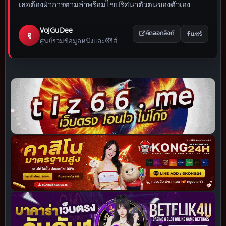
เธอต้องฝ่าการตามล่าพร้อมไขปริศนาตัวตนของตัวเอง
VoJGuDee
แชร์
ดู
คัดลอกลิงก์
ศูนย์รวมข้อมูลหนังและซีรีส์