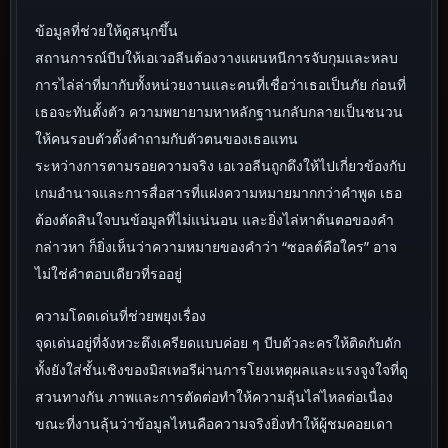
ข้อมูลที่ช่วยให้ดูสนุกขึ้น
สถานการณ์บีบให้เอเวอลีนต้องวางแผนหนีการจับกุมและหลบ
การไล่ล่าที่มากับทั้งหน่วยงานและคนที่เชื่อว่าเธอเป็นภัย ก่อนที่
เธอจะทันตั้งตัว ความพยายามหาหลักฐานกลับกลายเป็นชนวน
ให้คนรอบตัวตั้งคำถามกับตัวตนของเธอแทน
ระหว่างการตามรอยความจริง เอเวอลีนถูกดึงให้ไปเกี่ยวข้องกับ
เกมอำนาจและการสื่อสารที่แฝงความหมายมากกว่าคำพูด เธอ
ต้องตัดสินใจบนข้อมูลที่ไม่แน่นอน และยิ่งไล่หาต้นตอของคำ
กล่าวหา ก็ยิ่งเห็นว่าความหมายของคำว่า “ซอลต์คือใคร” อาจ
ไม่ใช่คำตอบเดียวที่รออยู่
ความโดดเด่นที่ช่วยพยุงเรื่อง
จุดเด่นอยู่ที่จังหวะตึงเครียดแบบค่อย ๆ บีบตัวละครให้ติดกับดัก
ทั้งยังใส่ชั้นเชิงของมิสเทอรีผ่านการโยงเหตุผลและแรงจูงใจที่ดู
สวนทางกัน ภาพและการตัดต่อทำให้ความลุ้นไล่ไหลต่อเนื่อง
ขณะที่งานลุ้นว่าข้อมูลไหนคือความจริงยิ่งทำให้ผู้ชมคอยเดา