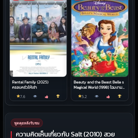
หนัง
การ์ตูน
ตลก
แอนิเมชัน
Rental Family (2025)
Beauty and the Beast Belle s
ครอบครัวให้เช่า
Magical World (1998) โฉมงาม
กับเจ้าชายอสูร ตอน โลกความฝัน
7.6
5.2
ของโฉมงาม
พูดคุยหลังรับชม
ความคิดเห็นเกี่ยวกับ Salt (2010) สวย