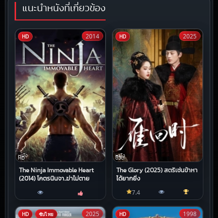
แนะนำหนังที่เกี่ยวข้อง
2014
2025
HD
HD
หนัง
หนัง
HD
ชีวิต
The Ninja Immovable Heart
The Glory (2025) สตรีเช่นข้าหา
(2014) โคตรนินจา..ฆ่าไม่ตาย
ได้ยากยิ่ง
7.4
2025
1998
HD
ซับไทย
HD