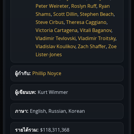
Peter Weireter
,
Roslyn Ruff
,
Ryan
Shams
,
Scott Dillin
,
Stephen Beach
,
Steve Cirbus
,
Theresa Caggiano
,
Victoria Cartagena
,
Vitali Baganov
,
Vladimir Tevlovski
,
Vladimir Troitsky
,
Vladislav Koulikov
,
Zach Shaffer
,
Zoe
Lister-Jones
ผู้กำกับ:
Phillip Noyce
ผู้เขียนบท:
Kurt Wimmer
ภาษา:
English, Russian, Korean
รายได้รวม:
$118,311,368