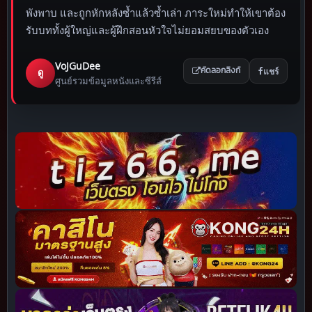
พังพาบ และถูกหักหลังซ้ำแล้วซ้ำเล่า ภาระใหม่ทำให้เขาต้อง
รับบททั้งผู้ใหญ่และผู้ฝึกสอนหัวใจไม่ยอมสยบของตัวเอง
VoJGuDee
แชร์
ดู
คัดลอกลิงก์
ศูนย์รวมข้อมูลหนังและซีรีส์