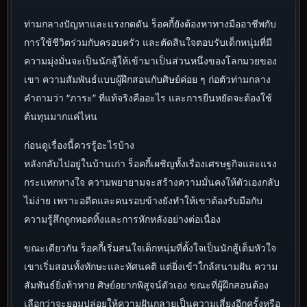
ท่ามกลางปัญหาและแรงกดดัน ร็อคกี้ยังต้องหาทางมืออาชีพกับ
การใช้ชีวิตร่วมกับครอบครัว และตัดสินใจตอบรับเด็กหนุ่มที่มี
ความมุ่งมั่นจะเป็นนักสู้ให้เข้ามาเป็นส่วนหนึ่งของโลกมวยของ
เขา ความสัมพันธ์แบบผู้ฝึกสอนกับศิษย์ค่อย ๆ ก่อตัวท่ามกลาง
คำถามว่า “ภาระ” ที่แท้จริงคืออะไร และการยืนหยัดจะต้องใช้
ต้นทุนมากแค่ไหน
ก่อนดูเรื่องนี้ควรรู้อะไรบ้าง
หลังกลับไปอยู่ในบ้านเก่า ร็อคกี้เผชิญทั้งเรื่องเศรษฐกิจและแรง
กระแทกทางใจ ความพยายามจะสร้างความมั่นคงให้ตัวเองกลับ
ไม่ง่าย เพราะอดีตและคนรอบข้างยังทำให้เขาต้องรับมือกับ
ความรู้สึกถูกทอดทิ้งและการหักหลังอย่างต่อเนื่อง
ขณะเดียวกัน ร็อคกี้เริ่มสนใจเด็กหนุ่มที่ตั้งใจเป็นนักสู้เต็มหัวใจ
เขาเริ่มสอนทั้งทักษะและทัศนคติ แต่ยิ่งเข้าใกล้สนามฝัน ความ
สัมพันธ์ยิ่งท้าทาย ศิษย์อยากพิสูจน์ตัวเอง ขณะที่ผู้ฝึกสอนต้อง
เลือกว่าจะยอมปล่อยให้ความฝันกลายเป็นความเสี่ยงอีกครั้งหรือ