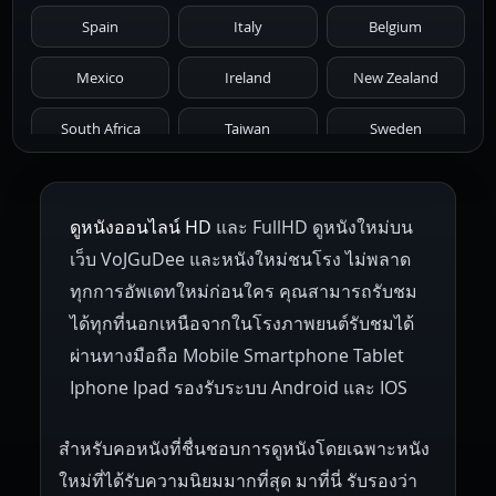
1971
1970
1969
1968
1967
Spain
Italy
Belgium
1966
1965
1964
1963
1962
Mexico
Ireland
New Zealand
1961
1959
1958
1955
1954
South Africa
Taiwan
Sweden
1953
1952
1951
1950
1946
Netherlands
Russia
Poland
ดูหนังออนไลน์ HD
และ FullHD ดูหนังใหม่บน
1945
1942
1941
1940
1939
Hungary
Denmark
Bulgaria
เว็บ VoJGuDee และหนังใหม่ชนโรง ไม่พลาด
Czech Republic
Brazil
Turkey
1938
1937
1930
1928
1916
ทุกการอัพเดทใหม่ก่อนใคร คุณสามารถรับชม
ได้ทุกที่นอกเหนือจากในโรงภาพยนต์รับชมได้
ผ่านทางมือถือ Mobile Smartphone Tablet
Iphone Ipad รองรับระบบ Android และ IOS
สำหรับคอหนังที่ชื่นชอบการดูหนังโดยเฉพาะหนัง
ใหม่ที่ได้รับความนิยมมากที่สุด มาที่นี่ รับรองว่า