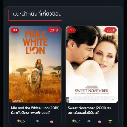
แนะนำหนังที่เกี่ยวข้อง
2018
2001
HD
HD
หนัง
ครอบครัว
HD
Mia and the White Lion (2018)
Sweet November (2001) ขอ
มีอากับมิตรภาพมหัศจรรย์
สะกดใจเธอชั่วนิรันดร์
6.5
6.7