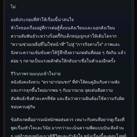
ไม่
องค์ประกอบที่ทำให้เรื่องนี้น่าสนใจ
หัวใจของเรื่องอยู่ที่การต่อสู้ทั้งบนสังเวียนและนอกสังเวียน
ความสัมพันธ์ระหว่างร็อคกี้กับเด็กหนุ่มถูกเล่าให้เติบโตจาก
“ความช่วยเหลือที่ไม่ใช่หน้าที่” ไปสู่ “ภารกิจทางใจ” ภาพและ
จังหวะความเข้มข้นพาให้รู้สึกถึงความกดดันที่ค่อย ๆ กัดกิน แล้ว
ค่อย ๆ กลายเป็นแรงผลักดันให้กลับมาเชื่อในตัวเองอีกครั้ง
รีวิวภาพรวมแบบเข้าใจง่าย
หนังยังคงจังหวะ “ดราม่าก่อนชก” ที่ทำให้คนดูอินกับความพัง
และการลุกขึ้นใหม่มากพอ ๆ กับฉากมวย จุดเด่นคือความ
สัมพันธ์เชิงตัวละครที่ชัด และธีมว่าความฝันต้องใช้ความรับผิด
ชอบควบคู่กัน
ข้อสังเกตคืออารมณ์หนักพอสมควร เหมาะกับคนที่อยากดูเรื่องที่
พูดเรื่องหัวใจและวินัย มากกว่าจะเน้นความพีคแบบบันเทิงล้วน
ๆ แต่ถ้าชอบหนังแนวสู้ชีวิตและกำลังใจ หนังเรื่องนี้จะตอบโจทย์