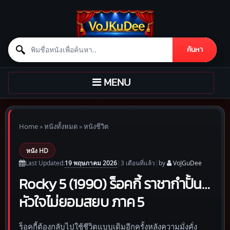
Search for:
ค้นหา
Skip to content
TOGGLE
MENU
NAVIGATION
Home
»
หนังทั้งหมด
»
หนังชีวิต
หนัง HD
19 พฤษภาคม 2026
Last Updated:
|
3 เดือน
ที่แล้ว
|
by
VoJGuDee
Rocky 5 (1990) ร็อคกี้ ราชากำปั้น…
หัวใจไม่ยอมสยบ ภาค 5
ร็อคกี้ต้องกลับไปใช้ชีวิตแบบเดิมอีกครั้งหลังความมั่งคั่ง