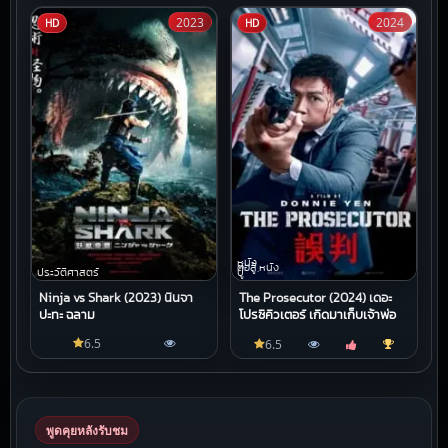
2023
2024
HD
HD
หนัง
ต่อสู้,หนัง
ประวัติศาสตร์
บู๊
Ninja vs Shark (2023) นินจา
The Prosecutor (2024) เดอะ
ปะทะ ฉลาม
โปรซิคิวเตอร์ เกิดมาเก็บเจ้าพ่อ
6.5
6.5
พูดคุยหลังรับชม