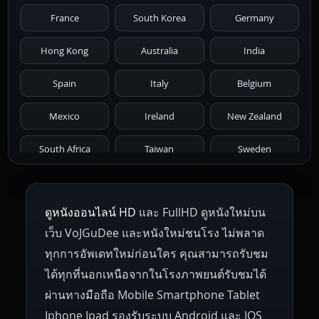
France
South Korea
Germany
1976
1975
1974
1973
1972
Hong Kong
Australia
India
1971
1970
1969
1968
1967
Spain
Italy
Belgium
1966
1965
1964
1963
1962
Mexico
Ireland
New Zealand
1961
1959
1958
1955
1954
South Africa
Taiwan
Sweden
1953
1952
1951
1950
1946
Netherlands
Russia
Poland
ดูหนังออนไลน์ HD
และ FullHD ดูหนังใหม่บน
1945
1942
1941
1940
1939
Hungary
Denmark
Bulgaria
เว็บ VoJGuDee และหนังใหม่ชนโรง ไม่พลาด
Czech Republic
Brazil
Turkey
1938
1937
1930
1928
1916
ทุกการอัพเดทใหม่ก่อนใคร คุณสามารถรับชม
ได้ทุกที่นอกเหนือจากในโรงภาพยนต์รับชมได้
ผ่านทางมือถือ Mobile Smartphone Tablet
Iphone Ipad รองรับระบบ Android และ IOS