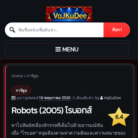
Search for:
ค้นหา
Skip to content
TOGGLE
MENU
NAVIGATION
Home
»
การ์ตูน
การ์ตูน
16 พฤษภาคม 2026
Last Updated:
|
3 เดือน
ที่แล้ว
|
by
VoJGuDee
Robots (2005) โรบอทส์
6.4
พาไปสัมผัสเมืองจักรกลที่เต็มไปด้วยอารมณ์ขัน
เมื่อ “โรบอต” หนุ่มต้องตามหาความฝันและความหมายของ